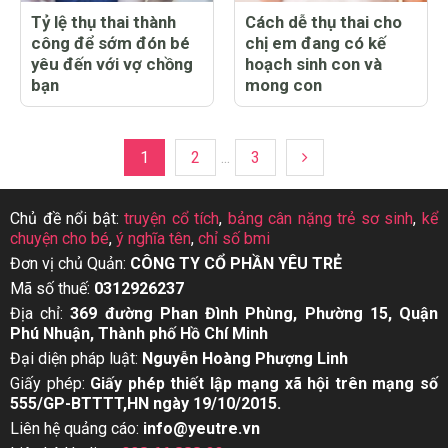
Tỷ lệ thụ thai thành
Cách dễ thụ thai cho
công để sớm đón bé
chị em đang có kế
yêu đến với vợ chồng
hoạch sinh con và
bạn
mong con
1
2
...
3
Chủ đề nổi bật:
truyện cổ tích
,
bảng cân nặng trẻ sơ sinh
,
kể
chuyện cho bé
,
ý nghĩa tên
,
chỉ số bmi
Đơn vị chủ Quản:
CÔNG TY CỔ PHẦN YÊU TRẺ
Mã số thuế:
0312926237
Địa chỉ:
369 đường Phan Đình Phùng, Phường 15, Quận
Phú Nhuận, Thành phố Hồ Chí Minh
Đại diện pháp luật:
Nguyễn Hoàng Phượng Linh
Giấy phép:
Giấy phép thiết lập mạng xã hội trên mạng số
555/GP-BTTTT,HN ngày 19/10/2015.
Liên hệ quảng cáo:
info@yeutre.vn