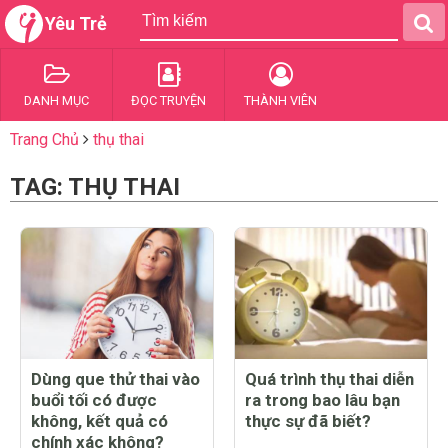
Yêu Trẻ
DANH MỤC
ĐỌC TRUYỆN
THÀNH VIÊN
Trang Chủ
thụ thai
TAG: THỤ THAI
Dùng que thử thai vào
Quá trình thụ thai diễn
buổi tối có được
ra trong bao lâu bạn
không, kết quả có
thực sự đã biết?
chính xác không?