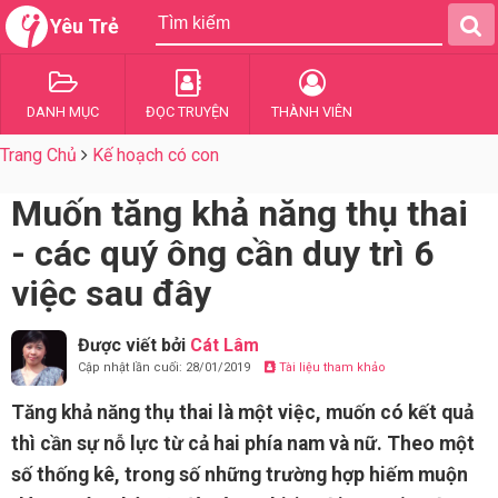
Yêu Trẻ
DANH MỤC
ĐỌC TRUYỆN
THÀNH VIÊN
Trang Chủ
Kế hoạch có con
Muốn tăng khả năng thụ thai
- các quý ông cần duy trì 6
việc sau đây
Được viết bởi
Cát Lâm
Cập nhật lần cuối: 28/01/2019
Tài liệu tham khảo
Tăng khả năng thụ thai là một việc, muốn có kết quả
thì cần sự nỗ lực từ cả hai phía nam và nữ. Theo một
số thống kê, trong số những trường hợp hiếm muộn