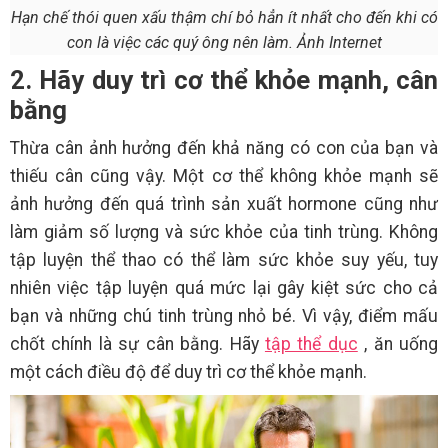
Hạn chế thói quen xấu thậm chí bỏ hẳn ít nhất cho đến khi có
con là việc các quý ông nên làm. Ảnh Internet
2. Hãy duy trì cơ thể khỏe mạnh, cân
bằng
Thừa cân ảnh hưởng đến khả năng có con của bạn và
thiếu cân cũng vậy. Một cơ thể không khỏe mạnh sẽ
ảnh hưởng đến quá trình sản xuất hormone cũng như
làm giảm số lượng và sức khỏe của tinh trùng. Không
tập luyện thể thao có thể làm sức khỏe suy yếu, tuy
nhiên việc tập luyện quá mức lại gây kiệt sức cho cả
bạn và những chú tinh trùng nhỏ bé. Vì vậy, điểm mấu
chốt chính là sự cân bằng. Hãy
tập thể dục
, ăn uống
một cách điều độ để duy trì cơ thể khỏe mạnh.