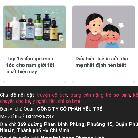
Top 15 dầu gội mọc
Dấu hiệu trẻ bị sởi cha
tóc cho nam giới tốt
mẹ nhất định nên biết
nhất hiện nay
Chủ đề nổi bật:
truyện cổ tích
,
bảng cân nặng trẻ sơ sinh
,
k
chuyện cho bé
,
ý nghĩa tên
,
chỉ số bmi
Đơn vị chủ Quản:
CÔNG TY CỔ PHẦN YÊU TRẺ
Mã số thuế:
0312926237
Địa chỉ:
369 đường Phan Đình Phùng, Phường 15, Quận Ph
Nhuận, Thành phố Hồ Chí Minh