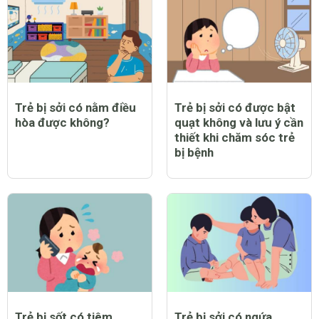
Trẻ bị sởi có nằm điều
Trẻ bị sởi có được bật
hòa được không?
quạt không và lưu ý cần
thiết khi chăm sóc trẻ
bị bệnh
Trẻ bị sốt có tiêm
Trẻ bị sởi có ngứa