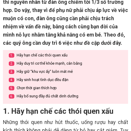
thì nguyên nhân từ đàn ông chiếm tời 1/3 số trường
hợp. Do vậy, thay vì để phụ nữ phải chịu áp lực về việc
muộn có con, đàn ông cũng cần phải chịu trách
nhiệm về vấn đề này, bằng cách cùng bạn đời của
mình nỗ lực nhằm tăng khả năng có em bé. Theo đó,
các quý ông cần duy trì 6 việc như đề cập dưới đây.
Hãy hạn chế các thói quen xấu
1.
Hãy duy trì cơ thể khỏe mạnh, cân bằng
2.
Hãy giữ “khu vực ấy” luôn mát mẻ
3.
Hãy sinh hoạt tình dục đều đặn
4.
Chọn thời gian thích hợp
5.
Hãy bổ sung đầy đủ chất dinh dưỡng
6.
1. Hãy hạn chế các thói quen xấu
Những thói quen như hút thuốc, uống rượu hay chất
kích thích không phải dễ dàng từ bỏ hay cắt giảm. Tuy