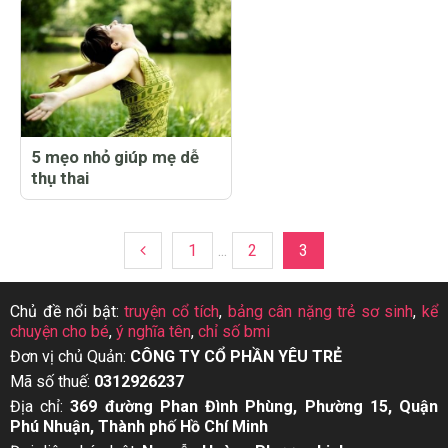
5 mẹo nhỏ giúp mẹ dễ
thụ thai
1
...
2
3
Chủ đề nổi bật:
truyện cổ tích
,
bảng cân nặng trẻ sơ sinh
,
kể
chuyện cho bé
,
ý nghĩa tên
,
chỉ số bmi
Đơn vị chủ Quản:
CÔNG TY CỔ PHẦN YÊU TRẺ
Mã số thuế:
0312926237
Địa chỉ:
369 đường Phan Đình Phùng, Phường 15, Quận
Phú Nhuận, Thành phố Hồ Chí Minh