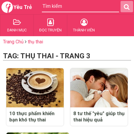
Yêu Trẻ
DANH MỤC
ĐỌC TRUYỆN
THÀNH VIÊN
Trang Chủ
thụ thai
TAG: THỤ THAI - TRANG 3
10 thực phẩm khiến
8 tư thế "yêu" giúp thụ
bạn khó thụ thai
thai hiệu quả