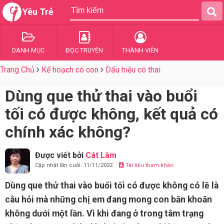
Yêu Trẻ
DANH MỤC
ĐỌC TRUYỆN
THÀNH VIÊN
Trang Chủ
Kế hoạch có con
Dấu hiệu có thai
Dùng que thử thai vào buổi
tối có được không, kết quả có
chính xác không?
Được viết bởi
Cát Lâm
Cập nhật lần cuối: 11/11/2022
Tài liệu tham khảo
Dùng que thử thai vào buổi tối có được không có lẽ là
câu hỏi mà những chị em đang mong con băn khoăn
không dưới một lần. Vì khi đang ở trong tâm trạng