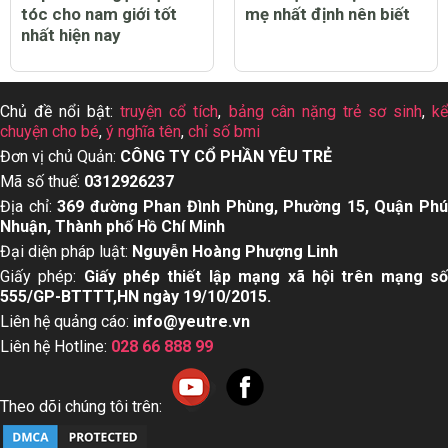
tóc cho nam giới tốt
mẹ nhất định nên biết
nhất hiện nay
Chủ đề nổi bật:
truyện cổ tích
,
bảng cân nặng trẻ sơ sinh
,
k
chuyện cho bé
,
ý nghĩa tên
,
chỉ số bmi
Đơn vị chủ Quản:
CÔNG TY CỔ PHẦN YÊU TRẺ
Mã số thuế:
0312926237
Địa chỉ:
369 đường Phan Đình Phùng, Phường 15, Quận Ph
Nhuận, Thành phố Hồ Chí Minh
Đại diện pháp luật:
Nguyễn Hoàng Phượng Linh
Giấy phép:
Giấy phép thiết lập mạng xã hội trên mạng s
555/GP-BTTTT,HN ngày 19/10/2015.
Liên hệ quảng cáo:
info@yeutre.vn
Liên hệ Hotline:
028 66 888 99
Theo dõi chúng tôi trên: