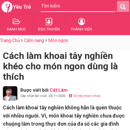
Yêu Trẻ
DANH MỤC
ĐỌC TRUYỆN
THÀNH VIÊN
Trang Chủ
Cẩm nang
Món ngon
Cách làm khoai tây nghiền
khéo cho món ngon dùng là
thích
Được viết bởi
Cát Lâm
Cập nhật lần cuối: 23/11/2020
Tài liệu tham khảo
Cách làm khoai tây nghiền không hẳn là quen thuộc
với nhiều người. Vì, món khoai tây nghiền chưa được
chuộng lắm trong thực đơn của đa số các gia đình