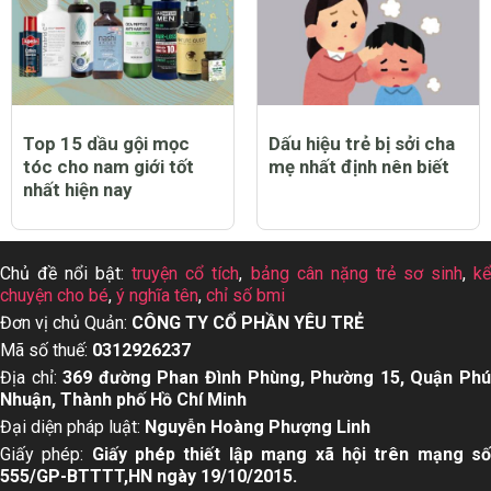
Top 15 dầu gội mọc
Dấu hiệu trẻ bị sởi cha
tóc cho nam giới tốt
mẹ nhất định nên biết
nhất hiện nay
Chủ đề nổi bật:
truyện cổ tích
,
bảng cân nặng trẻ sơ sinh
,
k
chuyện cho bé
,
ý nghĩa tên
,
chỉ số bmi
Đơn vị chủ Quản:
CÔNG TY CỔ PHẦN YÊU TRẺ
Mã số thuế:
0312926237
Địa chỉ:
369 đường Phan Đình Phùng, Phường 15, Quận Ph
Nhuận, Thành phố Hồ Chí Minh
Đại diện pháp luật:
Nguyễn Hoàng Phượng Linh
Giấy phép:
Giấy phép thiết lập mạng xã hội trên mạng s
555/GP-BTTTT,HN ngày 19/10/2015.