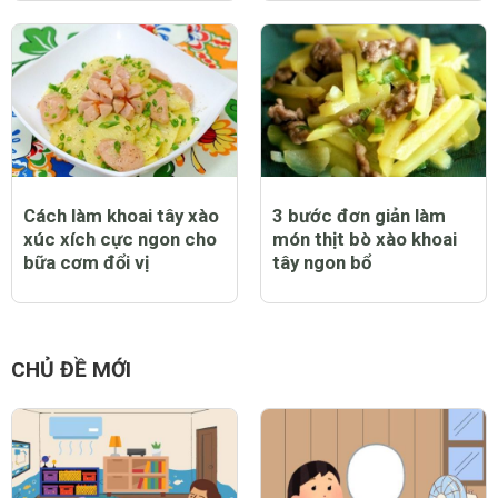
Cách làm khoai tây xào
3 bước đơn giản làm
xúc xích cực ngon cho
món thịt bò xào khoai
bữa cơm đổi vị
tây ngon bổ
CHỦ ĐỀ MỚI