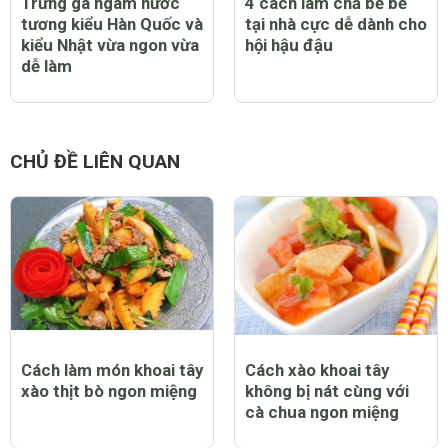
Trứng gà ngâm nước
4 cách làm chả bề bề
tương kiểu Hàn Quốc và
tại nhà cực dễ dành cho
kiểu Nhật vừa ngon vừa
hội hậu đậu
dễ làm
CHỦ ĐỀ LIÊN QUAN
Cách làm món khoai tây
Cách xào khoai tây
xào thịt bò ngon miệng
không bị nát cùng với
cà chua ngon miệng