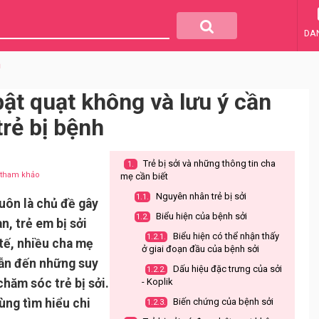
DA
m
bật quạt không và lưu ý cần
trẻ bị bệnh
Trẻ bị sởi và những thông tin cha
1.
u tham khảo
mẹ cần biết
Nguyên nhân trẻ bị sởi
1.1.
luôn là chủ đề gây
Biểu hiện của bệnh sởi
1.2.
n, trẻ em bị sởi
Biểu hiện có thể nhận thấy
1.2.1.
tế, nhiều cha mẹ
ở giai đoạn đầu của bệnh sởi
dẫn đến những suy
Dấu hiệu đặc trưng của sởi
1.2.2.
hăm sóc trẻ bị sởi.
- Koplik
ùng tìm hiểu chi
Biến chứng của bệnh sởi
1.2.3.