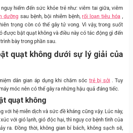
 nguy hiểm đến sức khỏe trẻ như: viêm tai giữa, viêm
nh dưỡng
sau bệnh, bội nhiễm bệnh,
rối loạn tiêu hóa
,
hiên trọng còn có thể gây tử vong. Vì vậy, trong suốt
 có được bật quạt không và điều này có tác động gì đến
 trình bày trong phần sau.
bật quạt không dưới sự lý giải của
n niệm dân gian áp dụng khi chăm sóc
trẻ bị sởi
. Tuy
 máy móc nên có thể gây ra những hậu quả đáng tiếc.
bật quạt không
ùng với hệ miễn dịch và sức đề kháng cũng vậy. Lúc này,
 xúc với gió lạnh, gió độc hại, thì nguy cơ bệnh tình của
xảy ra. Đồng thời, không gian bí bách, không sạch sẽ,