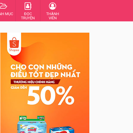
NH MỤC
ĐỌC
THÀNH
TRUYỆN
VIÊN