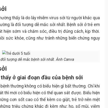
sởi
thường thấy là do lây nhiễm virus sởi từ người khác qua
hường là đối tượng dễ mắc sởi nhất. Bệnh sởi ở trẻ em
át hiện sớm và chăm sóc, điều trị đúng cách, kịp thời.
hồi sức khỏe, cũng như tránh những biến chứng nguy
à đối tượng dễ mắc bệnh sởi nhất. Ảnh Canva
sởi
n thấy ở giai đoạn đầu của bệnh sởi
 bệnh thường không có biểu hiện gì bất thường. Chỉ khi
át thì mới có biểu hiện có thể quan sát được. Biểu hiện
hững cơn sốt cao có thể kèm co giật, trẻ trở nên mệt
 những triệu chứng khác đi kèm như: ho, sổ mũi, viêm