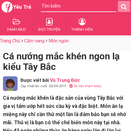
Yêu Trẻ
DANH MỤC
ĐỌC TRUYỆN
THÀNH VIÊN
Trang Chủ
Cẩm nang
Món ngon
Cá nướng mắc khén ngon lạ
kiểu Tây Bắc
Được viết bởi
Vũ Trung Đức
Cập nhật lần cuối: 03/09/2019
Tài liệu tham khảo
Cá nướng mắc khén là đặc sản của vùng Tây Bắc với
gia vị tẩm ướp hết sức cầu kỳ và đặc biệt. Món ăn lạ
miệng này chỉ cần thử một lần là đảm bảo bạn sẽ nhớ
mãi. Thú vị là bạn có thể chế biến món này tại nhà.
Nếu đã ngán những thức ăn hàng ngày lặp đi lặp lại,