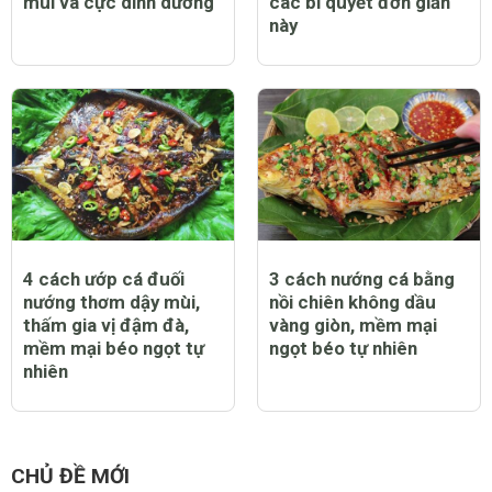
mùi và cực dinh dưỡng
các bí quyết đơn giản
này
4 cách ướp cá đuối
3 cách nướng cá bằng
nướng thơm dậy mùi,
nồi chiên không dầu
thấm gia vị đậm đà,
vàng giòn, mềm mại
mềm mại béo ngọt tự
ngọt béo tự nhiên
nhiên
CHỦ ĐỀ MỚI