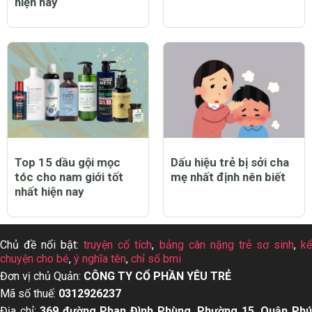
hiện nay
Top 15 dầu gội mọc
Dấu hiệu trẻ bị sởi cha
tóc cho nam giới tốt
mẹ nhất định nên biết
nhất hiện nay
Chủ đề nổi bật:
truyện cổ tích
,
bảng cân nặng trẻ sơ sinh
,
k
chuyện cho bé
,
ý nghĩa tên
,
chỉ số bmi
Đơn vị chủ Quản:
CÔNG TY CỔ PHẦN YÊU TRẺ
Mã số thuế:
0312926237
Địa chỉ:
369 đường Phan Đình Phùng, Phường 15, Quận Ph