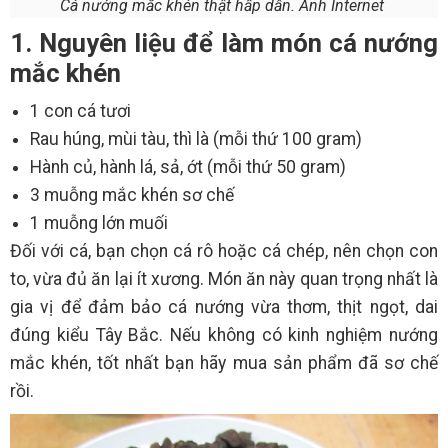
Cá nướng mắc khén thật hấp dẫn. Ảnh Internet
1. Nguyên liệu để làm món cá nướng
mắc khén
1 con cá tươi
Rau húng, mùi tàu, thì là (mỗi thứ 100 gram)
Hành củ, hành lá, sả, ớt (mỗi thứ 50 gram)
3 muỗng mắc khén sơ chế
1 muỗng lớn muối
Đối với cá, bạn chọn cá rô hoặc cá chép, nên chọn con
to, vừa đủ ăn lại ít xương. Món ăn này quan trọng nhất là
gia vị để đảm bảo cá nướng vừa thơm, thịt ngọt, dai
đúng kiểu Tây Bắc. Nếu không có kinh nghiệm nướng
mắc khén, tốt nhất bạn hãy mua sản phẩm đã sơ chế
rồi.