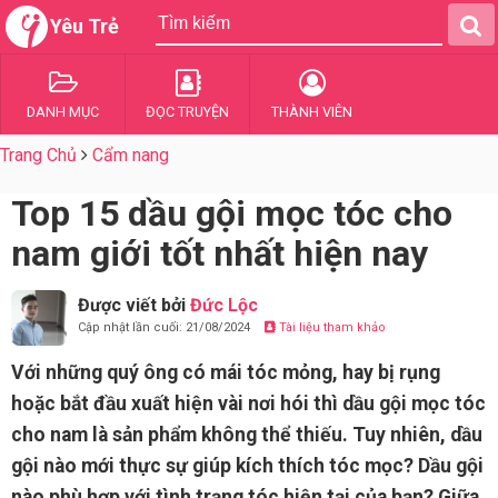
Yêu Trẻ
DANH MỤC
ĐỌC TRUYỆN
THÀNH VIÊN
Trang Chủ
Cẩm nang
Top 15 dầu gội mọc tóc cho
nam giới tốt nhất hiện nay
Được viết bởi
Đức Lộc
Cập nhật lần cuối: 21/08/2024
Tài liệu tham khảo
Với những quý ông có mái tóc mỏng, hay bị rụng
hoặc bắt đầu xuất hiện vài nơi hói thì dầu gội mọc tóc
cho nam là sản phẩm không thể thiếu. Tuy nhiên, dầu
gội nào mới thực sự giúp kích thích tóc mọc? Dầu gội
nào phù hợp với tình trạng tóc hiện tại của bạn? Giữa