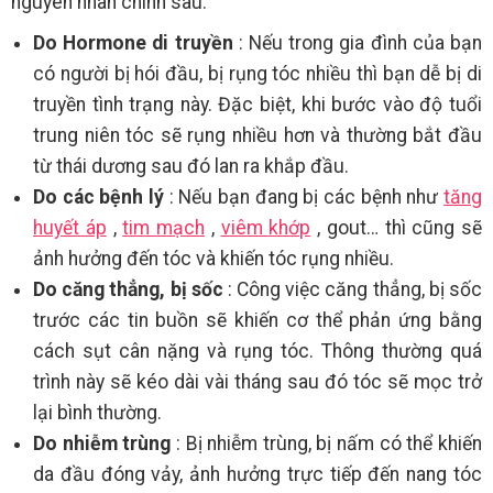
nguyên nhân chính sau:
Do Hormone di truyền
: Nếu trong gia đình của bạn
có người bị hói đầu, bị rụng tóc nhiều thì bạn dễ bị di
truyền tình trạng này. Đặc biệt, khi bước vào độ tuổi
trung niên tóc sẽ rụng nhiều hơn và thường bắt đầu
từ thái dương sau đó lan ra khắp đầu.
Do các bệnh lý
: Nếu bạn đang bị các bệnh như
tăng
huyết áp
,
tim mạch
,
viêm khớp
, gout… thì cũng sẽ
ảnh hưởng đến tóc và khiến tóc rụng nhiều.
Do căng thẳng, bị sốc
: Công việc căng thẳng, bị sốc
trước các tin buồn sẽ khiến cơ thể phản ứng bằng
cách sụt cân nặng và rụng tóc. Thông thường quá
trình này sẽ kéo dài vài tháng sau đó tóc sẽ mọc trở
lại bình thường.
Do nhiễm trùng
: Bị nhiễm trùng, bị nấm có thể khiến
da đầu đóng vảy, ảnh hưởng trực tiếp đến nang tóc