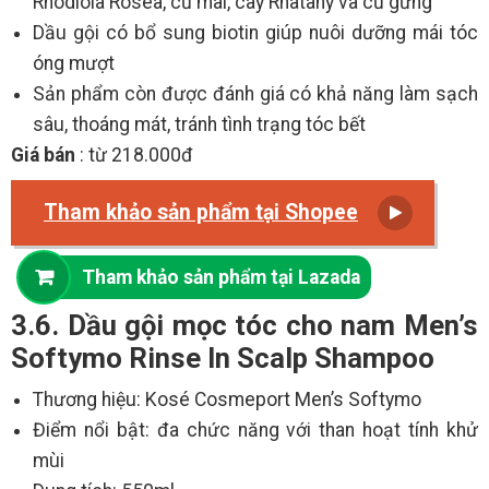
Rhodiola Rosea, củ mài, cây Rhatany và củ gừng
Dầu gội có bổ sung biotin giúp nuôi dưỡng mái tóc
óng mượt
Sản phẩm còn được đánh giá có khả năng làm sạch
sâu, thoáng mát, tránh tình trạng tóc bết
Giá bán
: từ 218.000đ
Tham khảo sản phẩm tại Shopee
Tham khảo sản phẩm tại Lazada
3.6. Dầu gội mọc tóc cho nam Men’s
Softymo Rinse In Scalp Shampoo
Thương hiệu: Kosé Cosmeport Men’s Softymo
Điểm nổi bật: đa chức năng với than hoạt tính khử
mùi