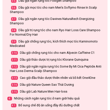
Dầu gội ngăn rụng tóc Folligen Shampoo
3.5.
Dầu gội mọc tóc cho nam Men’s Softymo Rinse In Scalp
3.6.
Shampoo
Dầu gội ngăn rụng tóc Davines Naturaltech Energizing
3.7.
Shampoo
Dầu gội trị rụng tóc cho nam Ryo Hair Loss Care Shampoo
3.8.
For Normal/Dry Hair
Dầu gội chống rụng tóc, kích thích mọc tóc Kaminomoto
3.9.
Medicated
Dầu gội chống rụng tóc cho nam Alpecin Caffeine C1
3.10.
Dầu gội thảo dược trị rụng tóc Klorane Quinquina
3.11.
Dầu gội ngăn ngừa rụng tóc Some By Mi Cica Peptide Anti
3.12.
Hair Loss Derma Scalp Shampoo
Cao gội đầu thảo dược thiên nhiên và bồ kết One4One
3.13.
Dầu gội Nature Queen Sao Thái Dương
3.14.
Dầu gội Lab Nature Men Hair-loss
3.15.
Những cách ngăn rụng tóc ở nam giới hiệu quả
4.
Bổ sung chế độ ăn uống đầy đủ dưỡng chất
4.1.