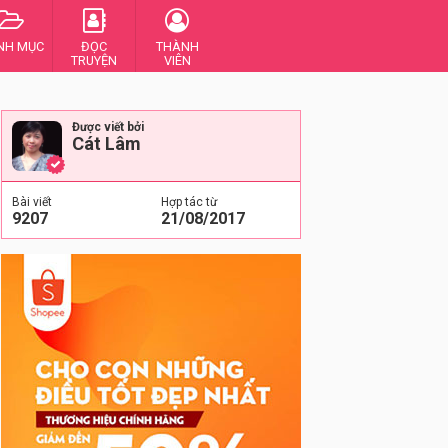
NH MỤC
ĐỌC
THÀNH
TRUYỆN
VIÊN
Được viết bởi
Cát Lâm
Bài viết
Hợp tác từ
9207
21/08/2017