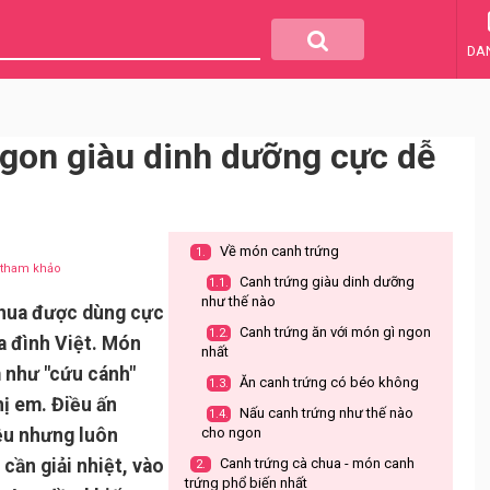
DA
gon giàu dinh dưỡng cực dễ
Về món canh trứng
1.
u tham khảo
Canh trứng giàu dinh dưỡng
1.1.
như thế nào
chua được dùng cực
Canh trứng ăn với món gì ngon
1.2.
a đình Việt. Món
nhất
 như "cứu cánh"
Ăn canh trứng có béo không
1.3.
ị em. Điều ấn
Nấu canh trứng như thế nào
1.4.
iệu nhưng luôn
cho ngon
cần giải nhiệt, vào
Canh trứng cà chua - món canh
2.
trứng phổ biến nhất