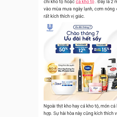
chỉ kho tộ hoặc
cá kho tộ
. Đây là 2
vào mùa mưa ngày lạnh, cơm nóng 
rất kích thích vị giác.
Ngoài thịt kho hay cá kho tộ, món cá 
hợp. Sự hài hòa này cũng kích thích 