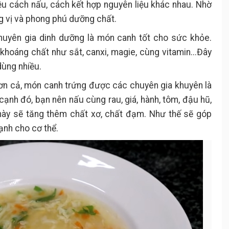
iều cách nấu, cách kết hợp nguyên liệu khác nhau. Nhờ
Cách làm
.
g vị và phong phú dưỡng chất.
Các món canh trứng kết hợp đa
3.
dạng nguyên liệu
chuyên gia dinh dưỡng là món canh tốt cho sức khỏe.
Canh trứng đậu
3.1.
hoáng chất như sắt, canxi, magie, cùng vitamin...Đây
Canh trứng đậu hũ non
3.1.1.
dùng nhiều.
Nguyên liệu
.
ơn cả, món canh trứng được các chuyên gia khuyên là
Cách làm
.
ạnh đó, bạn nên nấu cùng rau, giá, hành, tôm, đậu hũ,
Canh trứng đậu nấm
3.1.2.
 này sẽ tăng thêm chất xơ, chất đạm. Như thế sẽ góp
Nguyên liệu
.
ạnh cho cơ thể.
Cách làm
.
Canh trứng rong biển thanh
3.2.
mát
Nguyên liệu
.
Cách làm
.
Canh trứng lá hẹ giải nhiệt
3.3.
Nguyên liệu
.
Cách làm
.