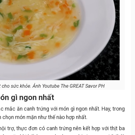
Canh trứng dưa leo
3.4.
Nguyên liệu
.
Cách làm
.
Canh trứng nấm
3.5.
Nguyên liệu
.
Cách làm
.
Canh trứng mọc
3.6.
Nguyên liệu
.
Cách làm canh trứng mọc
.
cực dễ
ốt cho sức khỏe. Ảnh Youtube The GREAT Savor PH
món gì ngon nhất
hắc mắc ăn canh trứng với món gì ngon nhất. Hay, trong
n chọn món mặn như thế nào hợp nhất.
ội trợ, thực đơn có canh trứng nên kết hợp với thịt ba