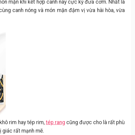
 món mặn khi kết hợp canh này cực kỳ đưa cơm. Nhất là
cùng canh nóng và món mặn đậm vị vừa hài hòa, vừa
khô rim hay tép rim,
tép rang
cũng được cho là rất phù
vị giác rất mạnh mẽ.