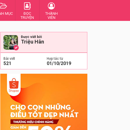
NH MỤC
ĐỌC
THÀNH
TRUYỆN
VIÊN
Được viết bởi
Triệu Hân
Bài viết
Hợp tác từ
521
01/10/2019