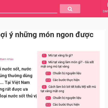
DA
 Gợi ý những món ngon được
Mù tạt vàng là gì?
1.
u tham khảo
Mù tạt vàng làm món gì? - Gà sốt
2.
mật ong mù tạt vàng
i nước sốt, nước
Chuẩn bị nguyên liệu
2.1.
húng thường dùng
Các bước thực hiện
2.2.
... Tại Việt Nam
Cách làm bò bít tết kiểu Mỹ sốt mù
3.
ng rất được ưa
tạt vàng mật ong
loại nước sốt thú vị
Chuẩn bị nguyên liệu
3.1.
Các bước thực hiện
3.2.