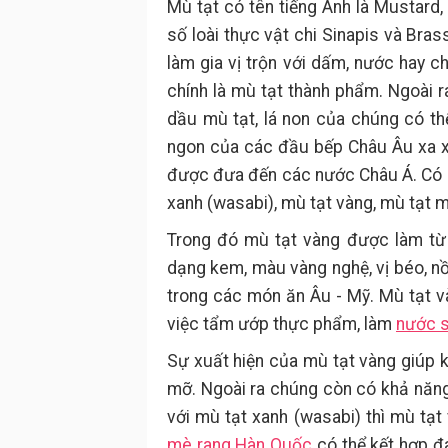
Mù tạt có tên tiếng Anh là Mustard,
số loài thực vật chi Sinapis và Br
làm gia vị trộn với dấm, nước hay c
chính là mù tạt thành phẩm. Ngoài r
dầu mù tạt, lá non của chúng có thể
ngon của các đầu bếp Châu Âu xa xư
được đưa đến các nước Châu Á. Có n
xanh (wasabi), mù tạt vàng, mù tạt m
Trong đó mù tạt vàng được làm từ 
dạng kem, màu vàng nghệ, vị béo, nồ
trong các món ăn Âu - Mỹ. Mù tạt và
việc tẩm ướp thực phẩm, làm
nước s
Sự xuất hiện của mù tạt vàng giúp k
mỡ. Ngoài ra chúng còn có khả năng
với mù tạt xanh (wasabi) thì mù tạ
mè rang Hàn Quốc
có thể kết hợp đ