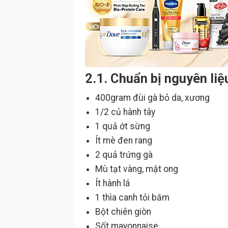
2.1. Chuẩn bị nguyên liệ
400gram đùi gà bỏ da, xương
1/2 củ hành tây
1 quả ớt sừng
Ít mè đen rang
2 quả trứng gà
Mù tạt vàng, mật ong
Ít hành lá
1 thìa canh tỏi băm
Bột chiên giòn
Sốt mayonnaise