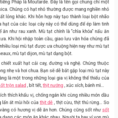
 tiếng Pháp là Moutarde. Đây là tên gọi chung chỉ một
assica. Chúng có hạt nhỏ thường được mang nghiền nhỏ
hất lỏng khác. Khi hỗn hợp này tạo thành loại bột nhão
a hạt của các loại cây này có thể dùng để ép làm tinh
 ăn như rau xanh. Mù tạt chính là "chìa khóa" nấu ăn
a. Khi hội nhập toàn cầu, giao lưu văn hóa chúng đã
hiều loại mù tạt được ưa chuộng hiện nay như mù tạt
eaux, mù tạt dijon, mù tạt dạng bột.
chiết xuất hạt cải cay, đường và nghệ. Chúng thuộc
ng nhẹ và hơi chua. Bạn sẽ dễ bắt gặp loại mù tạt này
ng là một trong những loại gia vị không thể thiếu của
ốt trộn salad
, bít tết,
thịt nướng
, xúc xích, bánh mì...
ích thích khẩu vị, chống ngán khi cùng nhiều món dầu
 lấn át mùi hôi của
thịt dê
, thịt cừu, thịt thú rừng... So
t vàng có hương vị dễ ăn hơn. Chúng cũng sốt như
sốt
a dạng các món ăn khác nhau. Người ta hay ví von mù