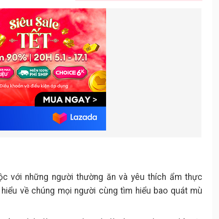
Cách làm sốt mù tạt vàng mật ong
4.
trộn salad
Chuẩn bị nguyên liệu
4.1.
Các bước thực hiện
4.2.
huộc với những người thường ăn và yêu thích ẩm thực
m hiểu về chúng mọi người cùng tìm hiểu bao quát mù