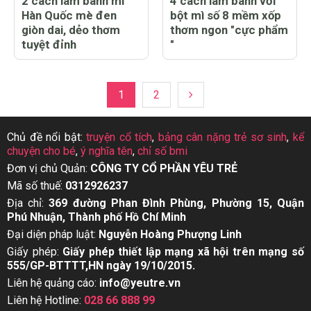
2 cách làm bánh mì
4 cách làm bánh với
Hàn Quốc mè đen
bột mì số 8 mềm xốp
giòn dai, dẻo thơm
thơm ngon "cực phẩm
tuyệt đỉnh
"
1
2
Chủ đề nổi bật:
truyện cổ tích
,
bảng cân nặng trẻ sơ sinh
,
kể
chuyện cho bé
,
ý nghĩa tên
,
chỉ số bmi
Đơn vị chủ Quản:
CÔNG TY CỔ PHẦN YÊU TRẺ
Mã số thuế:
0312926237
Địa chỉ:
369 đường Phan Đình Phùng, Phường 15, Quận
Phú Nhuận, Thành phố Hồ Chí Minh
Đại diện pháp luật:
Nguyễn Hoàng Phượng Linh
Giấy phép:
Giấy phép thiết lập mạng xã hội trên mạng số
555/GP-BTTTT,HN ngày 19/10/2015.
Liên hệ quảng cáo:
info@yeutre.vn
Liên hệ Hotline:
028 66 888 99