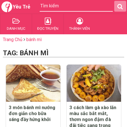
Yêu Trẻ
DANH MỤC
ĐỌC TRUYỆN
THÀNH VIÊN
Trang Chủ
bánh mì
TAG: BÁNH MÌ
3 món bánh mì nướng
3 cách làm gà xào lăn
đơn giản cho bữa
màu sắc bắt mắt,
sáng đầy hứng khởi
thơm ngon đậm đà
đãi tiệc sang trọng