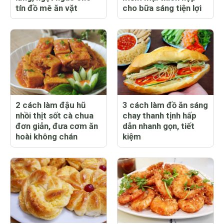
tín đồ mê ăn vặt
cho bữa sáng tiện lợi
2 cách làm đậu hũ
3 cách làm đồ ăn sáng
nhồi thịt sốt cà chua
chay thanh tịnh hấp
đơn giản, đưa cơm ăn
dẫn nhanh gọn, tiết
hoài không chán
kiệm