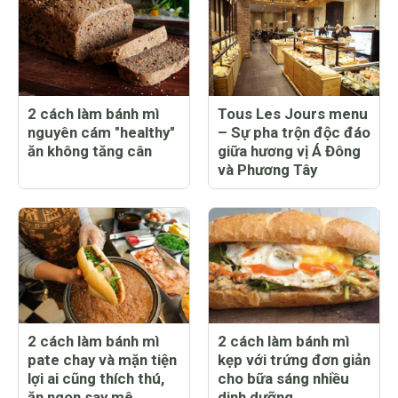
2 cách làm bánh mì
Tous Les Jours menu
nguyên cám "healthy"
– Sự pha trộn độc đáo
ăn không tăng cân
giữa hương vị Á Đông
và Phương Tây
2 cách làm bánh mì
2 cách làm bánh mì
pate chay và mặn tiện
kẹp với trứng đơn giản
lợi ai cũng thích thú,
cho bữa sáng nhiều
ăn ngon say mê
dinh dưỡng