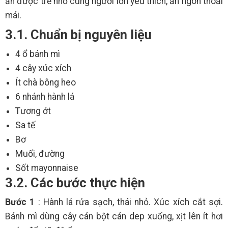
ăn được trẻ nhỏ cùng người lớn yêu thích, ăn ngon thoải
mái.
3.1. Chuẩn bị nguyên liệu
4 ổ bánh mì
4 cây xúc xích
Ít chà bông heo
6 nhánh hành lá
Tương ớt
Sa tế
Bơ
Muối, đường
Sốt mayonnaise
3.2. Các bước thực hiện
Bước 1
: Hành lá rửa sạch, thái nhỏ. Xúc xích cắt sợi.
Bánh mì dùng cây cán bột cán dep xuống, xịt lên ít hơi