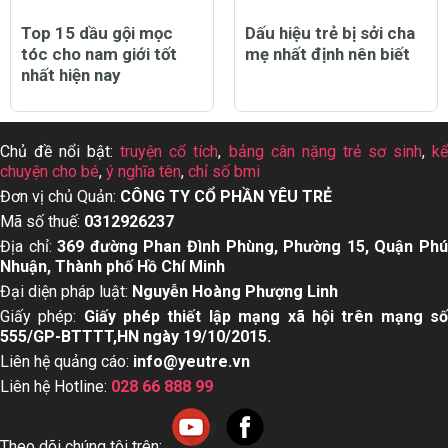
Top 15 dầu gội mọc
Dấu hiệu trẻ bị sởi cha
tóc cho nam giới tốt
mẹ nhất định nên biết
nhất hiện nay
Chủ đề nổi bật:
truyện cổ tích
,
bảng cân nặng trẻ sơ sinh
,
k
chuyện cho bé
,
ý nghĩa tên
,
chỉ số bmi
Đơn vị chủ Quản:
CÔNG TY CỔ PHẦN YÊU TRẺ
Mã số thuế:
0312926237
Địa chỉ:
369 đường Phan Đình Phùng, Phường 15, Quận Ph
Nhuận, Thành phố Hồ Chí Minh
Đại diện pháp luật:
Nguyễn Hoàng Phượng Linh
Giấy phép:
Giấy phép thiết lập mạng xã hội trên mạng s
555/GP-BTTTT,HN ngày 19/10/2015.
Liên hệ quảng cáo:
info@yeutre.vn
Liên hệ Hotline:
028 66 888 99
Theo dõi chúng tôi trên: