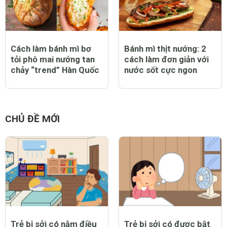
Cách làm bánh mì bơ
Bánh mì thịt nướng: 2
tỏi phô mai nướng tan
cách làm đơn giản với
chảy “trend” Hàn Quốc
nước sốt cực ngon
CHỦ ĐỀ MỚI
Trẻ bị sởi có nằm điều
Trẻ bị sởi có được bật