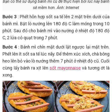
Bạn có thể sử dụng bánh mì cũ để thực hiện bởi lúc này bánh
sẽ mềm hơn. Ảnh: Internet
Bước 3
: Phết hỗn hợp sốt sa tế lên 2 mặt trên dưới của
bánh mì. Bật lò nướng lên 180 độ C làm móng trong 10
phút. Sau đó cho bánh mì vào nướng ở nhiệt độ 180 độ
C, 2 lửa có quạt trong 7 phút.
Bước 4
: Bánh mì chín mặt dưới lật ngược lại mặt trên.
Phết lên ít sốt sa tế lúc nãy. Để thêm xúc xích, chà bông
heo lên bỏ vào lò nướng thêm 7 phút ở nhiệt độ cũ. Cuối
cùng lấy bánh ra xịt lên
sốt mayonnaise
và tương ớt là
xong.