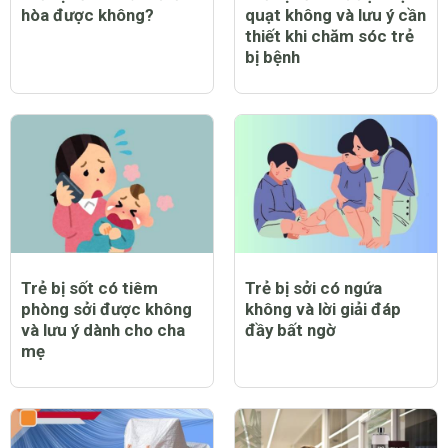
hòa được không?
quạt không và lưu ý cần
thiết khi chăm sóc trẻ
bị bệnh
Trẻ bị sốt có tiêm
Trẻ bị sởi có ngứa
phòng sởi được không
không và lời giải đáp
và lưu ý dành cho cha
đầy bất ngờ
mẹ