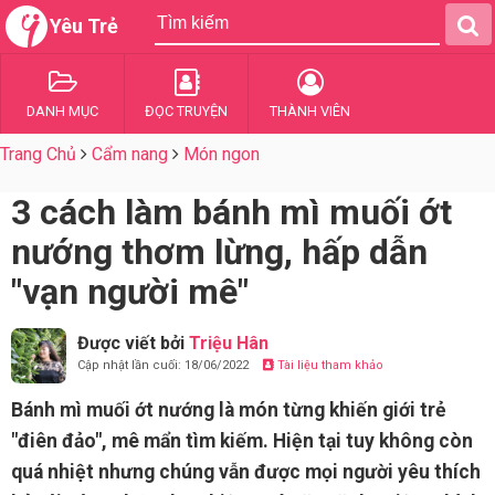
Yêu Trẻ
DANH MỤC
ĐỌC TRUYỆN
THÀNH VIÊN
Trang Chủ
Cẩm nang
Món ngon
3 cách làm bánh mì muối ớt
nướng thơm lừng, hấp dẫn
"vạn người mê"
Được viết bởi
Triệu Hân
Cập nhật lần cuối: 18/06/2022
Tài liệu tham khảo
Bánh mì muối ớt nướng là món từng khiến giới trẻ
"điên đảo", mê mẩn tìm kiếm. Hiện tại tuy không còn
quá nhiệt nhưng chúng vẫn được mọi người yêu thích