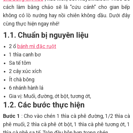
cách làm bằng chảo sẽ là "cứu cánh" cho gian bếp
không có lò nướng hay nồi chiên không dầu. Dưới đây
cùng thực hiện ngay nhé!
1.1. Chuẩn bị nguyên liệu
2 ổ
bánh mì đặc ruột
1 thìa canh bơ
Sa tế tôm
2 cây xúc xích
Ít chà bông
6 nhánh hành lá
Gia vị: Muối, đường, ớt bột, tương ớt,
1.2. Các bước thực hiện
Bước 1
: Cho vào chén 1 thìa cà phê đường, 1/2 thìa cà
phê muối, 2 thìa cà phê ớt bột, 1 thìa cà phê tương ớt, 1
thìa cà phê sa tế. Trộn đều hỗn hợp trong chén.