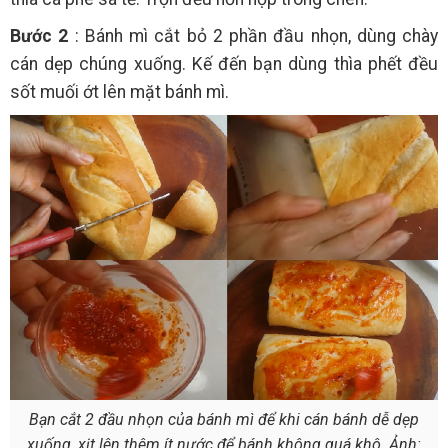
Bước 2
: Bánh mì cắt bỏ 2 phần đầu nhọn, dùng chày
cán dẹp chúng xuống. Kế đến bạn dùng thìa phết đều
sốt muối ớt lên mặt bánh mì.
Bạn cắt 2 đầu nhọn của bánh mì để khi cán bánh dễ dẹp
xuống, xịt lên thêm ít nước để bánh không quá khô. Ảnh: