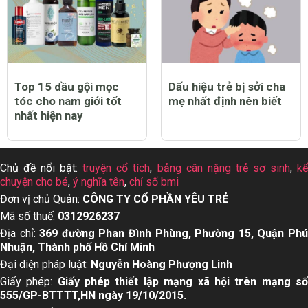
Top 15 dầu gội mọc
Dấu hiệu trẻ bị sởi cha
tóc cho nam giới tốt
mẹ nhất định nên biết
nhất hiện nay
Chủ đề nổi bật:
truyện cổ tích
,
bảng cân nặng trẻ sơ sinh
,
k
chuyện cho bé
,
ý nghĩa tên
,
chỉ số bmi
Đơn vị chủ Quản:
CÔNG TY CỔ PHẦN YÊU TRẺ
Mã số thuế:
0312926237
Địa chỉ:
369 đường Phan Đình Phùng, Phường 15, Quận Ph
Nhuận, Thành phố Hồ Chí Minh
Đại diện pháp luật:
Nguyễn Hoàng Phượng Linh
Giấy phép:
Giấy phép thiết lập mạng xã hội trên mạng s
555/GP-BTTTT,HN ngày 19/10/2015.