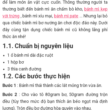
để làm món ăn vặt cực cuốn. Thông thường người ta
thường biết đến bánh mì ăn chấm bò kho,
bánh mì kẹp
với trứng
, bánh mì xíu mại,
bánh mì pate
... Nhưng lại bỏ
qua chiếc bánh mì bơ nướng ăn chơi độc đáo này. Dưới
đây cùng tận dụng chiếc bánh mì cũ không lãng phí
thức ăn nhé!
1.1. Chuẩn bị nguyên liệu
1 ổ bánh mì dài đặc ruột
1 hộp bơ
3 thìa canh đường
1.2. Các bước thực hiện
Bước 1
: Bánh mì thái thành các lát mỏng tròn vừa ăn.
Bước 2
: Cho vào tô 80gram bơ, 50gram đường trộn
đều (tùy theo mức độ bạn thích ăn béo ngọt mà định
lượng). Trộn đều bơ đường hòa quyện vào nhau.