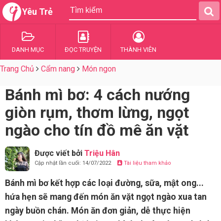
Yêu Trẻ
DANH MỤC
ĐỌC TRUYỆN
THÀNH VIÊN
Trang Chủ
Cẩm nang
Món ngon
Bánh mì bơ: 4 cách nướng
giòn rụm, thơm lừng, ngọt
ngào cho tín đồ mê ăn vặt
Được viết bởi
Triệu Hân
Cập nhật lần cuối: 14/07/2022
Tài liệu tham khảo
Bánh mì bơ kết hợp các loại đường, sữa, mật ong...
hứa hẹn sẽ mang đến món ăn vặt ngọt ngào xua tan
ngày buồn chán. Món ăn đơn giản, dễ thực hiện