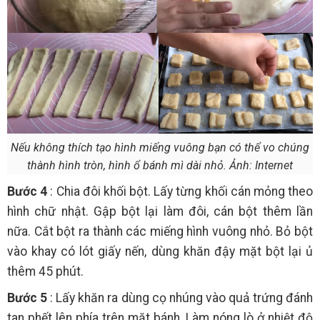
Nếu không thích tạo hình miếng vuông bạn có thể vo chúng
thành hình tròn, hình ổ bánh mì dài nhỏ. Ảnh: Internet
Bước 4
: Chia đôi khối bột. Lấy từng khối cán mỏng theo
hình chữ nhật. Gập bột lại làm đôi, cán bột thêm lần
nữa. Cắt bột ra thành các miếng hình vuông nhỏ. Bỏ bột
vào khay có lót giấy nến, dùng khăn đậy mặt bột lại ủ
thêm 45 phút.
Bước 5
: Lấy khăn ra dùng cọ nhúng vào quả trứng đánh
tan phết lên phía trên mặt bánh. Làm nóng lò ở nhiệt độ