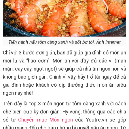
Tiến hành nấu tôm càng xanh và sốt bơ tỏi. Ảnh Internet
Chỉ với 3 bước đơn giản, bạn đã giúp gia đình có món ăn
mới lạ và “hao cơm”. Món ăn với đầy đủ các vị (mặn
mặn, cay cay, ngọt ngọt) sẽ giúp cả nhà ăn ngon hơn và
không bao giờ ngán. Chính vì vậy, hãy trổ tài ngay để cả
gia đình hoặc khách có dịp thưởng thức món ăn siêu
ngon này nhé!
Trên đây là top 3 món ngon từ tôm càng xanh với cách
chế biến cực kỳ đơn giản. Hy vọng, thông qua các chia
sẻ từ
Chuyên mục Món ngon
của Yeutre.vn sẽ góp
phần mang đến cho bạn những bí quyết nấu ăn ngon. Từ