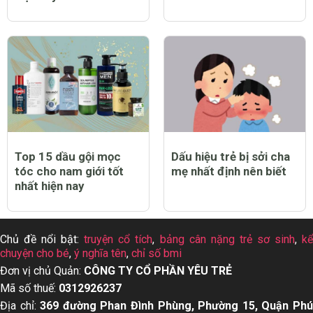
Top 15 dầu gội mọc
Dấu hiệu trẻ bị sởi cha
tóc cho nam giới tốt
mẹ nhất định nên biết
nhất hiện nay
Chủ đề nổi bật:
truyện cổ tích
,
bảng cân nặng trẻ sơ sinh
,
k
chuyện cho bé
,
ý nghĩa tên
,
chỉ số bmi
Đơn vị chủ Quản:
CÔNG TY CỔ PHẦN YÊU TRẺ
Mã số thuế:
0312926237
Địa chỉ:
369 đường Phan Đình Phùng, Phường 15, Quận Ph