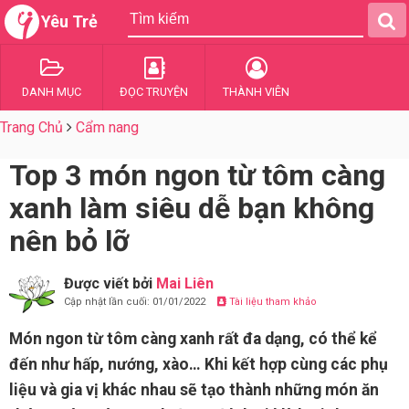
Yêu Trẻ
DANH MỤC
ĐỌC TRUYỆN
THÀNH VIÊN
Trang Chủ
Cẩm nang
Top 3 món ngon từ tôm càng
xanh làm siêu dễ bạn không
nên bỏ lỡ
Được viết bởi
Mai Liên
Cập nhật lần cuối: 01/01/2022
Tài liệu tham khảo
Món ngon từ tôm càng xanh rất đa dạng, có thể kể
đến như hấp, nướng, xào… Khi kết hợp cùng các phụ
liệu và gia vị khác nhau sẽ tạo thành những món ăn