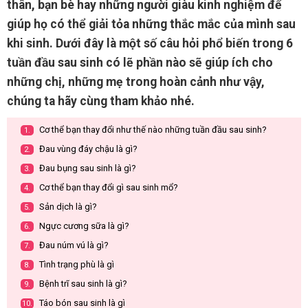
thân, bạn bè hay những người giàu kinh nghiệm để
giúp họ có thể giải tỏa những thắc mắc của mình sau
khi sinh. Dưới đây là một số câu hỏi phổ biến trong 6
tuần đầu sau sinh có lẽ phần nào sẽ giúp ích cho
những chị, những mẹ trong hoàn cảnh như vậy,
chúng ta hãy cùng tham khảo nhé.
Cơ thể bạn thay đổi như thế nào những tuần đầu sau sinh?
1.
Đau vùng đáy chậu là gì?
2.
Đau bụng sau sinh là gì?
3.
Cơ thể bạn thay đổi gì sau sinh mổ?
4.
Sản dịch là gì?
5.
Ngực cương sữa là gì?
6.
Đau núm vú là gì?
7.
Tình trạng phù là gì
8.
Bệnh trĩ sau sinh là gì?
9.
Táo bón sau sinh là gì
10.