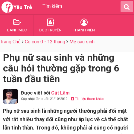
Yêu Trẻ
DANH MỤC
ĐỌC TRUYỆN
THÀNH VIÊN
Trang Chủ
Có con 0 - 12 tháng
Mẹ sau sinh
Phụ nữ sau sinh và những
câu hỏi thường gặp trong 6
tuần đầu tiên
Được viết bởi
Cát Lâm
Cập nhật lần cuối: 21/10/2019
Tài liệu tham khảo
Phụ nữ sau sinh là những người thường phải đối mặt
với rất nhiều thay đổi cũng như áp lực về cả thể chất
lẫn tinh thần. Trong đó, không phải ai cũng có người