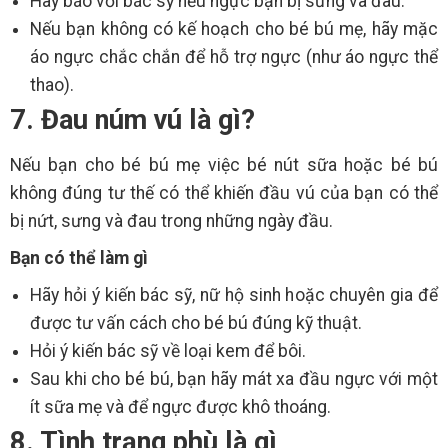
Hãy báo với bác sỹ nếu ngực bạn bị sưng và đau.
Nếu bạn không có kế hoạch cho bé bú mẹ, hãy mặc
áo ngực chắc chắn để hỗ trợ ngực (như áo ngực thể
thao).
7. Đau núm vú là gì?
Nếu bạn cho bé bú mẹ việc bé nút sữa hoặc bé bú
không đúng tư thế có thể khiến đầu vú của bạn có thể
bị nứt, sưng và đau trong những ngày đầu.
Bạn có thể làm gì
Hãy hỏi ý kiến bác sỹ, nữ hộ sinh hoặc chuyên gia để
được tư vấn cách cho bé bú đúng kỹ thuật.
Hỏi ý kiến bác sỹ về loại kem để bôi.
Sau khi cho bé bú, bạn hãy mát xa đầu ngực với một
ít sữa mẹ và để ngực được khô thoáng.
8. Tình trạng phù là gì