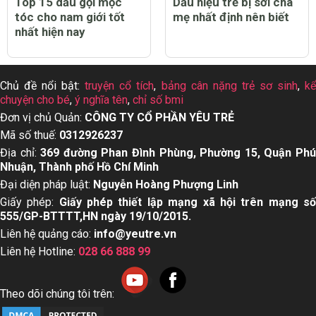
Top 15 dầu gội mọc
Dấu hiệu trẻ bị sởi cha
tóc cho nam giới tốt
mẹ nhất định nên biết
nhất hiện nay
Chủ đề nổi bật:
truyện cổ tích
,
bảng cân nặng trẻ sơ sinh
,
k
chuyện cho bé
,
ý nghĩa tên
,
chỉ số bmi
Đơn vị chủ Quản:
CÔNG TY CỔ PHẦN YÊU TRẺ
Mã số thuế:
0312926237
Địa chỉ:
369 đường Phan Đình Phùng, Phường 15, Quận Ph
Nhuận, Thành phố Hồ Chí Minh
Đại diện pháp luật:
Nguyễn Hoàng Phượng Linh
Giấy phép:
Giấy phép thiết lập mạng xã hội trên mạng s
555/GP-BTTTT,HN ngày 19/10/2015.
Liên hệ quảng cáo:
info@yeutre.vn
Liên hệ Hotline:
028 66 888 99
Theo dõi chúng tôi trên: