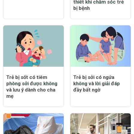
thiết khi chăm sóc trẻ
bị bệnh
Trẻ bị sốt có tiêm
Trẻ bị sởi có ngứa
phòng sởi được không
không và lời giải đáp
và lưu ý dành cho cha
đầy bất ngờ
mẹ