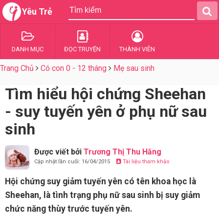
Yêu Trẻ
DANH MỤC
ĐỌC TRUYỆN
THÀNH VIÊN
Trang Chủ
Có con 0 - 12 tháng
Mẹ sau sinh
Tìm hiểu hội chứng Sheehan
- suy tuyến yên ở phụ nữ sau
sinh
Được viết bởi
Trương Thị Thu Hằng
Cập nhật lần cuối: 16/04/2015
Tài liệu tham khảo
Hội chứng suy giảm tuyến yên có tên khoa học là
Sheehan, là tình trạng phụ nữ sau sinh bị suy giảm
chức năng thùy trước tuyến yên.