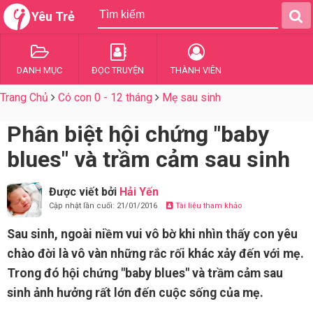
Yêu Trẻ
DANH MỤC
ĐỌC TRUYỆN
THÀNH VIÊN
Trang Chủ
Có con 0 - 12 tháng
Mẹ sau sinh
Phân biệt hội chứng "baby
blues" và trầm cảm sau sinh
Được viết bởi
Hải Yến
Cập nhật lần cuối: 21/01/2016
Tài liệu tham khảo
Sau sinh, ngoài niềm vui vô bờ khi nhìn thấy con yêu
chào đời là vô vàn những rắc rối khác xảy đến với mẹ.
Trong đó hội chứng "baby blues" và trầm cảm sau
sinh ảnh hưởng rất lớn đến cuộc sống của mẹ.