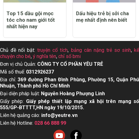
Top 15 dầu gội mọc
Dấu hiệu trẻ bị sởi cha
tóc cho nam giới tốt
mẹ nhất định nên biết
nhất hiện nay
Chủ đề nổi bật:
truyện cổ tích
,
bảng cân nặng trẻ sơ sinh
,
k
chuyện cho bé
,
ý nghĩa tên
,
chỉ số bmi
Đơn vị chủ Quản:
CÔNG TY CỔ PHẦN YÊU TRẺ
Mã số thuế:
0312926237
Địa chỉ:
369 đường Phan Đình Phùng, Phường 15, Quận Ph
Nhuận, Thành phố Hồ Chí Minh
Đại diện pháp luật:
Nguyễn Hoàng Phượng Linh
Giấy phép:
Giấy phép thiết lập mạng xã hội trên mạng s
555/GP-BTTTT,HN ngày 19/10/2015.
Liên hệ quảng cáo:
info@yeutre.vn
Liên hệ Hotline:
028 66 888 99