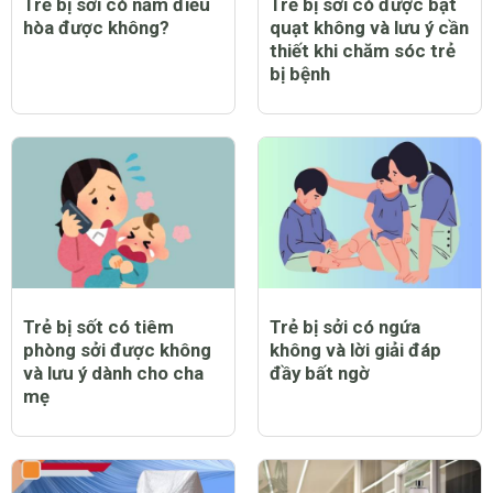
Trẻ bị sởi có nằm điều
Trẻ bị sởi có được bật
hòa được không?
quạt không và lưu ý cần
thiết khi chăm sóc trẻ
bị bệnh
Trẻ bị sốt có tiêm
Trẻ bị sởi có ngứa
phòng sởi được không
không và lời giải đáp
và lưu ý dành cho cha
đầy bất ngờ
mẹ