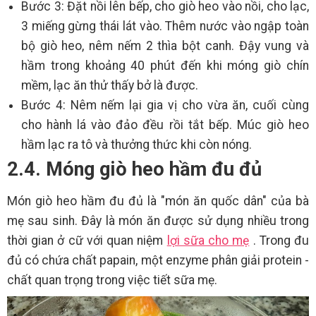
Bước 3: Đặt nồi lên bếp, cho giò heo vào nồi, cho lạc,
3 miếng gừng thái lát vào. Thêm nước vào ngập toàn
bộ giò heo, nêm nếm 2 thìa bột canh. Đậy vung và
hầm trong khoảng 40 phút đến khi móng giò chín
mềm, lạc ăn thử thấy bở là được.
Bước 4: Nêm nếm lại gia vị cho vừa ăn, cuối cùng
cho hành lá vào đảo đều rồi tắt bếp. Múc giò heo
hầm lạc ra tô và thưởng thức khi còn nóng.
2.4. Móng giò heo hầm đu đủ
Món giò heo hầm đu đủ là "món ăn quốc dân" của bà
mẹ sau sinh. Đây là món ăn được sử dụng nhiều trong
thời gian ở cữ với quan niệm
lợi sữa cho mẹ
. Trong đu
đủ có chứa chất papain, một enzyme phân giải protein -
chất quan trọng trong việc tiết sữa mẹ.