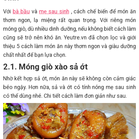
Với
bà bầu
và
mẹ sau sinh
, cách chế biến để món ăn
thơm ngon, lạ miệng rất quan trọng. Với riêng món
móng giò, dù nhiều dinh dưỡng, nếu không biết cách làm
cũng sẽ trở nên khó ăn. Yeutre.vn đã chọn lọc và giới
thiệu 5 cách làm món ăn này thơm ngon và giàu dưỡng
chất nhất để bạn lựa chọn.
2.1. Móng giò xào sả ớt
Nhờ kết hợp sả ớt, món ăn này sẽ không còn cảm giác
béo ngậy. Hơn nữa, sả và ớt có tính nóng mẹ sau sinh
có thể dùng nhé. Chi tiết cách làm đơn giản như sau.