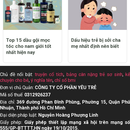
Top 15 dầu gội mọc
Dấu hiệu trẻ bị sởi cha
tóc cho nam giới tốt
mẹ nhất định nên biết
nhất hiện nay
Chủ đề nổi bật:
truyện cổ tích
,
bảng cân nặng trẻ sơ sinh
,
k
chuyện cho bé
,
ý nghĩa tên
,
chỉ số bmi
Đơn vị chủ Quản:
CÔNG TY CỔ PHẦN YÊU TRẺ
Mã số thuế:
0312926237
Địa chỉ:
369 đường Phan Đình Phùng, Phường 15, Quận Ph
Nhuận, Thành phố Hồ Chí Minh
Đại diện pháp luật:
Nguyễn Hoàng Phượng Linh
Giấy phép:
Giấy phép thiết lập mạng xã hội trên mạng s
555/GP-BTTTT,HN ngày 19/10/2015.