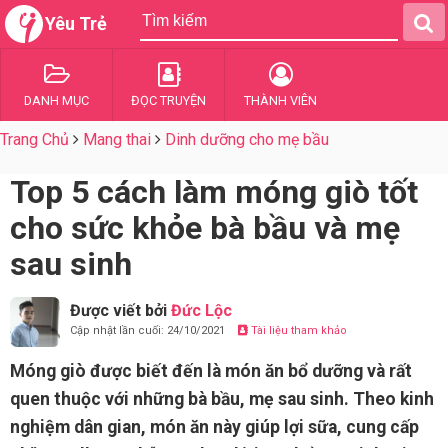
Yêu Trẻ
DANH MỤC
ĐỌC TRUYỆN
THÀNH VIÊN
Trang Chủ
Mang thai
Dinh dưỡng cho mẹ bầu
Top 5 cách làm móng giò tốt
cho sức khỏe bà bầu và mẹ
sau sinh
Được viết bởi
Đức Lộc
Cập nhật lần cuối: 24/10/2021
Tài liệu tham khảo
Móng giò được biết đến là món ăn bổ dưỡng và rất
quen thuộc với những bà bầu, mẹ sau sinh. Theo kinh
nghiệm dân gian, món ăn này giúp lợi sữa, cung cấp