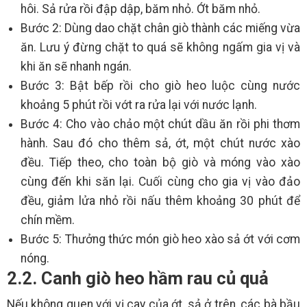
hôi. Sả rửa rồi đập dập, băm nhỏ. Ớt băm nhỏ.
Bước 2: Dùng dao chặt chân giò thành các miếng vừa
ăn. Lưu ý đừng chặt to quá sẽ không ngấm gia vị và
khi ăn sẽ nhanh ngán.
Bước 3: Bật bếp rồi cho giò heo luộc cùng nước
khoảng 5 phút rồi vớt ra rửa lại với nước lạnh.
Bước 4: Cho vào chảo một chút dầu ăn rồi phi thơm
hành. Sau đó cho thêm sả, ớt, một chút nước xào
đều. Tiếp theo, cho toàn bộ giò và móng vào xào
cùng đến khi săn lại. Cuối cùng cho gia vị vào đảo
đều, giảm lửa nhỏ rồi nấu thêm khoảng 30 phút để
chín mềm.
Bước 5: Thưởng thức món giò heo xào sả ớt với cơm
nóng.
2.2. Canh giò heo hầm rau củ quả
Nếu không quen với vị cay của ớt, sả ở trên, các bà bầu