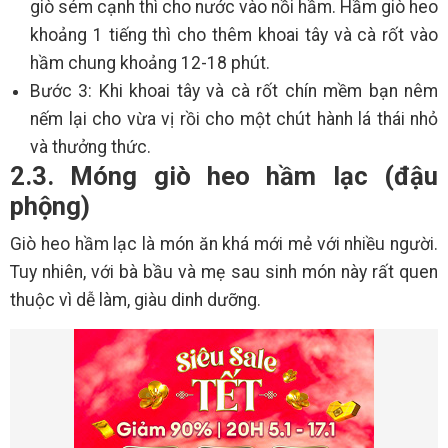
giò sém cạnh thì cho nước vào nồi hầm. Hầm giò heo
khoảng 1 tiếng thì cho thêm khoai tây và cà rốt vào
hầm chung khoảng 12-18 phút.
Bước 3: Khi khoai tây và cà rốt chín mềm bạn nêm
nếm lại cho vừa vị rồi cho một chút hành lá thái nhỏ
và thưởng thức.
2.3. Móng giò heo hầm lạc (đậu
phộng)
Giò heo hầm lạc là món ăn khá mới mẻ với nhiều người.
Tuy nhiên, với bà bầu và mẹ sau sinh món này rất quen
thuộc vì dễ làm, giàu dinh dưỡng.