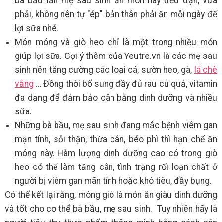
bà bầu lẫn mẹ sau sinh ăn món này đều đặn, vừa
phải, không nên tự "ép" bản thân phải ăn mỗi ngày để
lợi sữa nhé.
Món móng và giò heo chỉ là một trong nhiều món
giúp lợi sữa. Gợi ý thêm của Yeutre.vn là các mẹ sau
sinh nên tăng cường các loại cá, sườn heo, gà,
lá chè
vằng
… Đồng thời bổ sung đầy đủ rau củ quả, vitamin
đa dạng để đảm bảo cân bằng dinh dưỡng và nhiều
sữa.
Những bà bầu, mẹ sau sinh đang mắc bệnh viêm gan
mạn tính, sỏi thận, thừa cân, béo phì thì hạn chế ăn
móng này. Hàm lượng dinh dưỡng cao có trong giò
heo có thể làm tăng cân, tình trạng rối loạn chất ở
người bị viêm gan mãn tính hoặc khó tiêu, đầy bụng.
Có thể kết lại rằng, móng giò là món ăn giàu dinh dưỡng
và tốt cho cơ thể bà bầu, mẹ sau sinh. Tuy nhiên hãy là