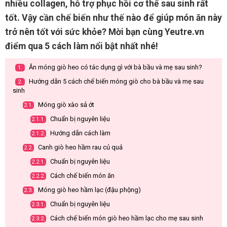
nhiều collagen, hỗ trợ phục hồi cơ thể sau sinh rất
tốt. Vậy cần chế biến như thế nào để giúp món ăn này
trở nên tốt với sức khỏe? Mời bạn cùng Yeutre.vn
điểm qua 5 cách làm nổi bật nhất nhé!
Ăn móng giò heo có tác dụng gì với bà bầu và mẹ sau sinh?
1.
Hướng dẫn 5 cách chế biến móng giò cho bà bầu và mẹ sau
2.
sinh
Móng giò xào sả ớt
2.1.
Chuẩn bị nguyên liệu
2.1.1.
Hướng dẫn cách làm
2.1.2.
Canh giò heo hầm rau củ quả
2.2.
Chuẩn bị nguyên liệu
2.2.1.
Cách chế biến món ăn
2.2.2.
Móng giò heo hầm lạc (đậu phộng)
2.3.
Chuẩn bị nguyên liệu
2.3.1.
Cách chế biến món giò heo hầm lạc cho mẹ sau sinh
2.3.2.