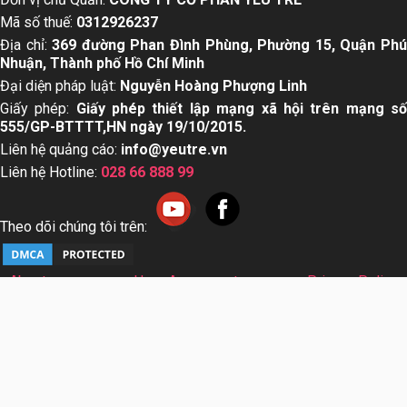
Mã số thuế:
0312926237
Địa chỉ:
369 đường Phan Đình Phùng, Phường 15, Quận Ph
Nhuận, Thành phố Hồ Chí Minh
Đại diện pháp luật:
Nguyễn Hoàng Phượng Linh
Giấy phép:
Giấy phép thiết lập mạng xã hội trên mạng s
555/GP-BTTTT,HN ngày 19/10/2015.
Liên hệ quảng cáo:
info@yeutre.vn
Liên hệ Hotline:
028 66 888 99
Theo dõi chúng tôi trên:
About us
User Agreement
Privacy Policy
Sơ đồ trang web
© Copyright 2014 Yeutre.vn, all rights reserved. Chuyên
trang mạng xã hội Mẹ & Bé uy tín hàng đầu Việt Nam. Với nội
dung được viết và tham vấn bởi các chuyên gia & Bác sĩ
hàng đầu trong lĩnh vực.