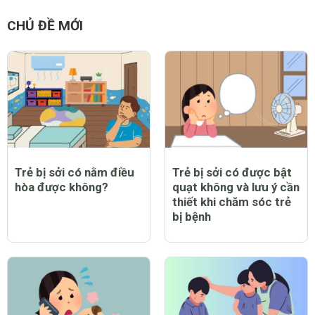
CHỦ ĐỀ MỚI
Trẻ bị sởi có nằm điều
Trẻ bị sởi có được bật
hòa được không?
quạt không và lưu ý cần
thiết khi chăm sóc trẻ
bị bệnh