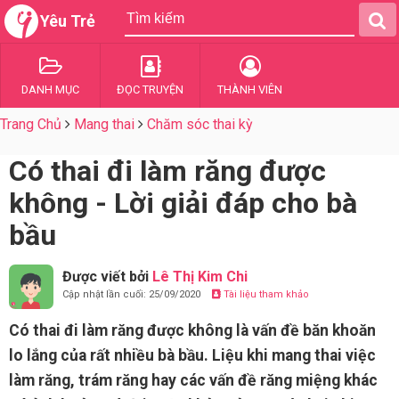
Yêu Trẻ
DANH MỤC
ĐỌC TRUYỆN
THÀNH VIÊN
Trang Chủ
Mang thai
Chăm sóc thai kỳ
Có thai đi làm răng được
không - Lời giải đáp cho bà
bầu
Được viết bởi
Lê Thị Kim Chi
Cập nhật lần cuối: 25/09/2020
Tài liệu tham khảo
Có thai đi làm răng được không là vấn đề băn khoăn
lo lắng của rất nhiều bà bầu. Liệu khi mang thai việc
làm răng, trám răng hay các vấn đề răng miệng khác