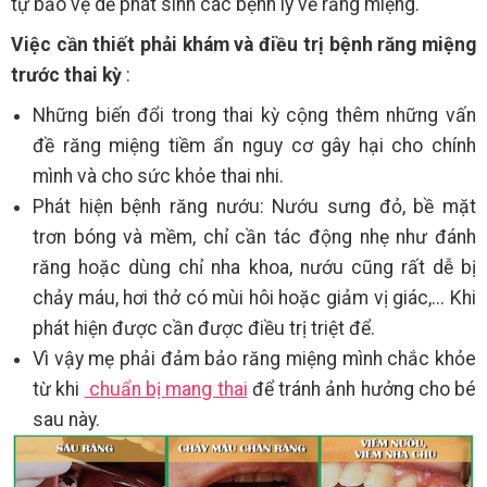
tự bảo vệ dễ phát sinh các bệnh lý về răng miệng.
Việc cần thiết phải khám và điều trị bệnh răng miệng
trước thai kỳ
:
Những biến đổi trong thai kỳ cộng thêm những vấn
đề răng miệng tiềm ẩn nguy cơ gây hại cho chính
mình và cho sức khỏe thai nhi.
Phát hiện bệnh răng nướu: Nướu sưng đỏ, bề mặt
trơn bóng và mềm, chỉ cần tác động nhẹ như đánh
răng hoặc dùng chỉ nha khoa, nướu cũng rất dễ bị
chảy máu, hơi thở có mùi hôi hoặc giảm vị giác,... Khi
phát hiện được cần được điều trị triệt để.
Vì vậy mẹ phải đảm bảo răng miệng mình chắc khỏe
từ khi
chuẩn bị mang thai
để tránh ảnh hưởng cho bé
sau này.