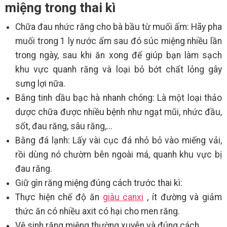
miệng trong thai kì
Chữa đau nhức răng cho bà bầu từ muối ấm: Hãy pha
muối trong 1 ly nước ấm sau đó súc miệng nhiều lần
trong ngày, sau khi ăn xong để giúp bạn làm sạch
khu vực quanh răng và loại bỏ bớt chất lỏng gây
sưng lợi nữa.
Bằng tinh dầu bạc hà nhanh chóng: Là một loại thảo
dược chữa được nhiều bệnh như ngạt mũi, nhức đầu,
sốt, đau răng, sâu răng,...
Bằng đá lạnh: Lấy vài cục đá nhỏ bỏ vào miếng vải,
rồi dùng nó chườm bên ngoài má, quanh khu vực bị
đau răng.
Giữ gìn răng miệng đúng cách trước thai kì:
Thực hiện chế độ ăn
giàu canxi
, ít đường và giảm
thức ăn có nhiều axit có hại cho men răng.
Vệ sinh răng miệng thường xuyên và đúng cách.