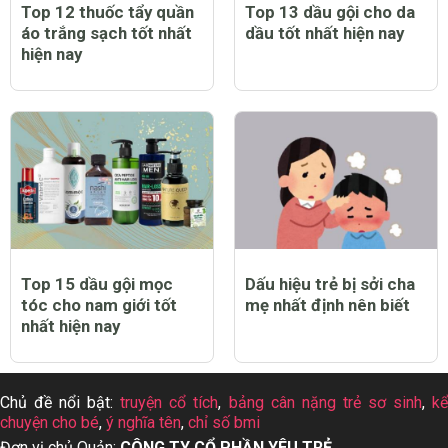
Top 12 thuốc tẩy quần
Top 13 dầu gội cho da
áo trắng sạch tốt nhất
dầu tốt nhất hiện nay
hiện nay
Top 15 dầu gội mọc
Dấu hiệu trẻ bị sởi cha
tóc cho nam giới tốt
mẹ nhất định nên biết
nhất hiện nay
Chủ đề nổi bật:
truyện cổ tích
,
bảng cân nặng trẻ sơ sinh
,
k
chuyện cho bé
,
ý nghĩa tên
,
chỉ số bmi
Đơn vị chủ Quản:
CÔNG TY CỔ PHẦN YÊU TRẺ