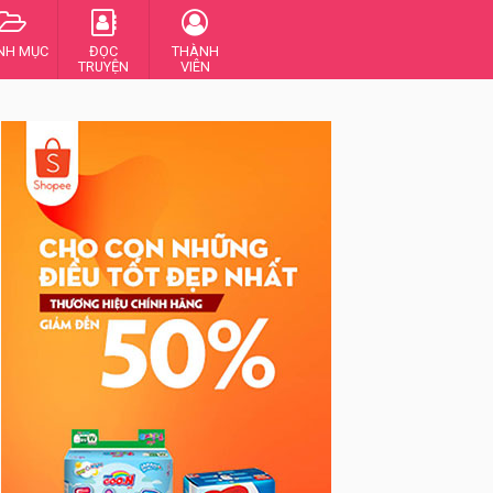
NH MỤC
ĐỌC
THÀNH
TRUYỆN
VIÊN