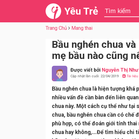
Yêu Trẻ
Trang Chủ
Mang thai
Bầu nghén chua và 
mẹ bầu nào cũng nê
Được viết bởi
Nguyễn Thị Như
Cập nhật lần cuối: 22/04/2019
Tài liệ
Bầu nghén chua là hiện tượng khá p
nhiều vấn đề cần bàn đến liên qua
chua này. Một cách cụ thể như tại
chua, bầu nghén chua cần có chế 
phù hợp, có thể đoán giới tính thai
chua hay không,...Để tìm hiểu chi t