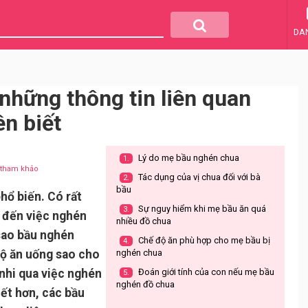
DA
những thông tin liên quan
n biết
Lý do mẹ bầu nghén chua
1.
u tham khảo
Tác dụng của vị chua đối với bà
2.
bầu
hổ biến. Có rất
Sự nguy hiểm khi mẹ bầu ăn quá
3.
n đến việc nghén
nhiều đồ chua
 sao bầu nghén
Chế độ ăn phù hợp cho mẹ bầu bị
4.
độ ăn uống sao cho
nghén chua
 nhi qua việc nghén
Đoán giới tính của con nếu mẹ bầu
5.
nghén đồ chua
iết hơn, các bầu