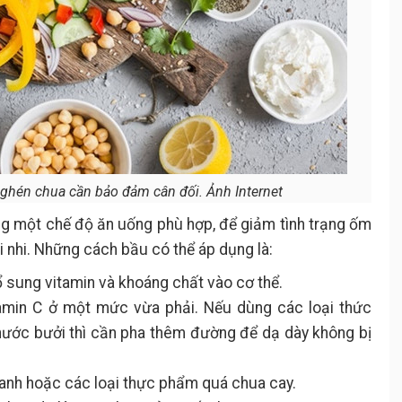
nghén chua cần bảo đảm cân đối. Ảnh Internet
g một chế độ ăn uống phù hợp, để giảm tình trạng ốm
nhi. Những cách bầu có thể áp dụng là:
bổ sung vitamin và khoáng chất vào cơ thể.
tamin C ở một mức vừa phải. Nếu dùng các loại thức
nước bưởi thì cần pha thêm đường để dạ dày không bị
anh hoặc các loại thực phẩm quá chua cay.