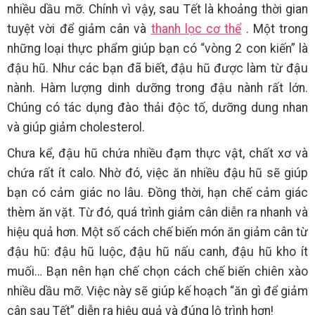
nhiều dầu mỡ. Chính vì vậy, sau Tết là khoảng thời gian
tuyệt vời để giảm cân và
thanh lọc cơ thể
. Một trong
những loại thực phẩm giúp bạn có “vòng 2 con kiến” là
đậu hũ. Như các bạn đã biết, đậu hũ được làm từ đậu
nành. Hàm lượng dinh dưỡng trong đậu nành rất lớn.
Chúng có tác dụng đào thải độc tố, dưỡng dung nhan
và giúp giảm cholesterol.
Chưa kể, đậu hũ chứa nhiều đạm thực vật, chất xơ và
chứa rất ít calo. Nhờ đó, việc ăn nhiều đậu hũ sẽ giúp
bạn có cảm giác no lâu. Đồng thời, hạn chế cảm giác
thèm ăn vặt. Từ đó, quá trình giảm cân diễn ra nhanh và
hiệu quả hơn. Một số cách chế biến món ăn giảm cân từ
đậu hũ: đậu hũ luộc, đậu hũ nấu canh, đậu hũ kho ít
muối… Bạn nên hạn chế chọn cách chế biến chiên xào
nhiều dầu mỡ. Việc này sẽ giúp kế hoạch “ăn gì để giảm
cân sau Tết” diễn ra hiệu quả và đúng lộ trình hơn!