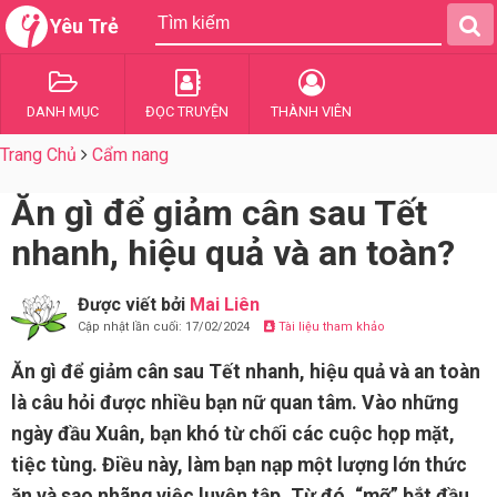
Yêu Trẻ
DANH MỤC
ĐỌC TRUYỆN
THÀNH VIÊN
Trang Chủ
Cẩm nang
Ăn gì để giảm cân sau Tết
nhanh, hiệu quả và an toàn?
Được viết bởi
Mai Liên
Cập nhật lần cuối: 17/02/2024
Tài liệu tham khảo
Ăn gì để giảm cân sau Tết nhanh, hiệu quả và an toàn
là câu hỏi được nhiều bạn nữ quan tâm. Vào những
ngày đầu Xuân, bạn khó từ chối các cuộc họp mặt,
tiệc tùng. Điều này, làm bạn nạp một lượng lớn thức
ăn và sao nhãng việc luyện tập. Từ đó, “mỡ” bắt đầu