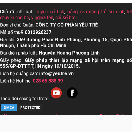
Chủ đề nổi bật:
truyện cổ tích
,
bảng cân nặng trẻ sơ sinh
,
k
chuyện cho bé
,
ý nghĩa tên
,
chỉ số bmi
Đơn vị chủ Quản:
CÔNG TY CỔ PHẦN YÊU TRẺ
Mã số thuế:
0312926237
Địa chỉ:
369 đường Phan Đình Phùng, Phường 15, Quận Ph
Nhuận, Thành phố Hồ Chí Minh
Đại diện pháp luật:
Nguyễn Hoàng Phượng Linh
Giấy phép:
Giấy phép thiết lập mạng xã hội trên mạng s
555/GP-BTTTT,HN ngày 19/10/2015.
Liên hệ quảng cáo:
info@yeutre.vn
Liên hệ Hotline:
028 66 888 99
Theo dõi chúng tôi trên:
About us
User Agreement
Privacy Policy
Sơ đồ trang web
© Copyright 2014 Yeutre.vn, all rights reserved. Chuyên