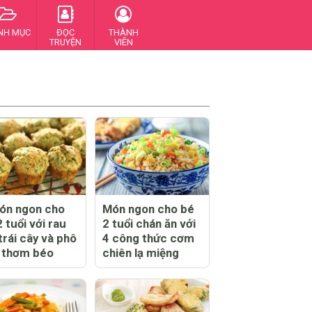
NH MỤC
ĐỌC
THÀNH
TRUYỆN
VIÊN
ón ngon cho
Món ngon cho bé
 tuổi với rau
2 tuổi chán ăn với
trái cây và phô
4 công thức cơm
 thơm béo
chiên lạ miệng