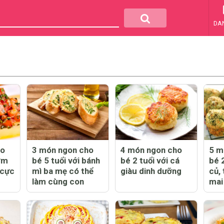
DA
ho
3 món ngon cho
4 món ngon cho
5 m
ơm
bé 5 tuổi với bánh
bé 2 tuổi với cá
bé 2
 cực
mì ba mẹ có thể
giàu dinh dưỡng
củ, 
làm cùng con
mai