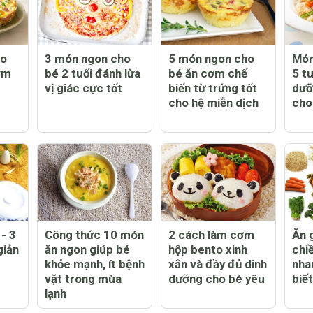
ho
3 món ngon cho
5 món ngon cho
Món
ơm
bé 2 tuổi đánh lừa
bé ăn cơm chế
5 tu
vị giác cực tốt
biến từ trứng tốt
dưỡ
cho hệ miễn dịch
cho
- 3
Công thức 10 món
2 cách làm cơm
Ăn 
giản
ăn ngon giúp bé
hộp bento xinh
chi
khỏe mạnh, ít bệnh
xắn và đầy đủ dinh
nha
vặt trong mùa
dưỡng cho bé yêu
biế
lạnh