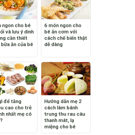
 ngon cho bé
6 món ngon cho
ổi và lưu ý dinh
bé ăn cơm với
ng cần thiết
cách chế biến thật
 bữa ăn của bé
dễ dàng
gì để tăng
Hướng dẫn mẹ 2
ều cao cho trẻ
cách làm bánh
nh nhất mẹ có
trung thu rau câu
t?
thanh mát, lạ
miệng cho bé