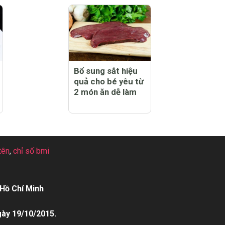
Bổ sung sắt hiệu
quả cho bé yêu từ
2 món ăn dễ làm
tên
,
chỉ số bmi
Hồ Chí Minh
gày 19/10/2015.