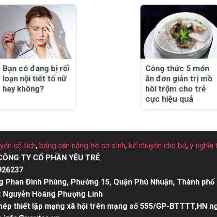
Bạn có đang bị rối
Công thức 5 món
loạn nội tiết tố nữ
ăn đơn giản trị mồ
hay không?
hôi trộm cho trẻ
cực hiệu quả
uyện cổ tích
,
bảng cân nặng trẻ sơ sinh
,
kể chuyện cho bé
,
ý nghĩa 
CÔNG TY CỔ PHẦN YÊU TRẺ
926237
g Phan Đình Phùng, Phường 15, Quận Phú Nhuận, Thành phố 
:
Nguyễn Hoàng Phượng Linh
hép thiết lập mạng xã hội trên mạng số 555/GP-BTTTT,HN n