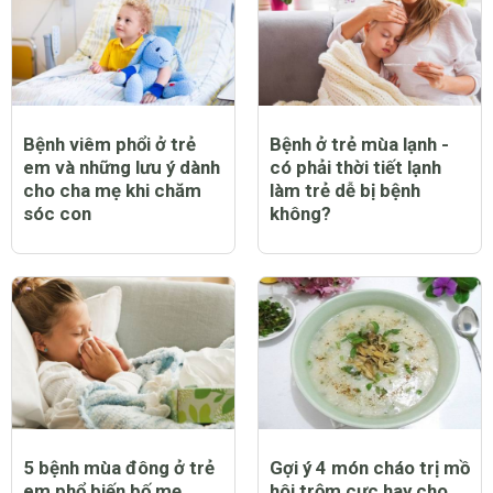
Bệnh viêm phổi ở trẻ
Bệnh ở trẻ mùa lạnh -
em và những lưu ý dành
có phải thời tiết lạnh
cho cha mẹ khi chăm
làm trẻ dễ bị bệnh
sóc con
không?
5 bệnh mùa đông ở trẻ
Gợi ý 4 món cháo trị mồ
em phổ biến bố mẹ
hôi trộm cực hay cho