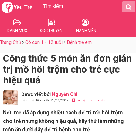
Yêu Trẻ
DANH MỤC
ĐỌC TRUYỆN
THÀNH VIÊN
Trang Chủ
Có con 1 - 12 tuổi
Bệnh trẻ em
Công thức 5 món ăn đơn giản
trị mồ hôi trộm cho trẻ cực
hiệu quả
Được viết bởi
Nguyễn Chi
Cập nhật lần cuối: 29/10/2017
Tài liệu tham khảo
Nếu mẹ đã áp dụng nhiều cách để trị mồ hôi trộm
cho trẻ nhưng không hiệu quả, hãy thử làm những
món ăn dưới đây để trị bệnh cho trẻ.