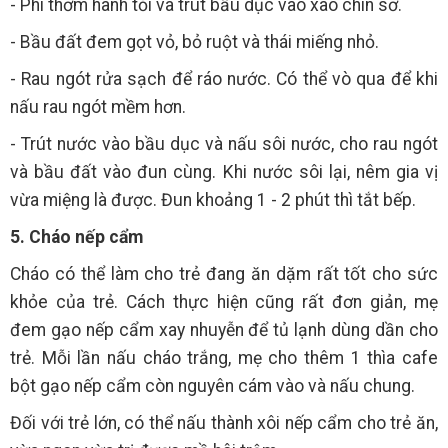
- Phi thơm hành tỏi và trút bầu dục vào xào chín sơ.
- Bầu đất đem gọt vỏ, bỏ ruột và thái miếng nhỏ.
- Rau ngót rửa sạch để ráo nước. Có thể vò qua để khi
nấu rau ngót mềm hơn.
- Trút nước vào bầu dục và nấu sôi nước, cho rau ngót
và bầu đất vào đun cùng. Khi nước sôi lại, nêm gia vị
vừa miệng là được. Đun khoảng 1 - 2 phút thì tắt bếp.
5. Cháo nếp cẩm
Cháo có thể làm cho trẻ đang ăn dặm rất tốt cho sức
khỏe của trẻ. Cách thực hiện cũng rất đơn giản, mẹ
đem gạo nếp cẩm xay nhuyễn để tủ lạnh dùng dần cho
trẻ. Mỗi lần nấu cháo trắng, mẹ cho thêm 1 thìa cafe
bột gạo nếp cẩm còn nguyên cám vào và nấu chung.
Đối với trẻ lớn, có thể nấu thành xôi nếp cẩm cho trẻ ăn,