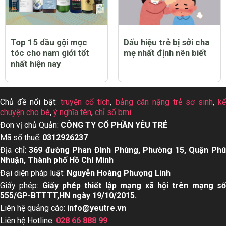
Top 15 dầu gội mọc
Dấu hiệu trẻ bị sởi cha
tóc cho nam giới tốt
mẹ nhất định nên biết
nhất hiện nay
Chủ đề nổi bật:
truyện cổ tích
,
bảng cân nặng trẻ sơ sinh
,
k
chuyện cho bé
,
ý nghĩa tên
,
chỉ số bmi
Đơn vị chủ Quản:
CÔNG TY CỔ PHẦN YÊU TRẺ
Mã số thuế:
0312926237
Địa chỉ:
369 đường Phan Đình Phùng, Phường 15, Quận Ph
Nhuận, Thành phố Hồ Chí Minh
Đại diện pháp luật:
Nguyễn Hoàng Phượng Linh
Giấy phép:
Giấy phép thiết lập mạng xã hội trên mạng s
555/GP-BTTTT,HN ngày 19/10/2015.
Liên hệ quảng cáo:
info@yeutre.vn
Liên hệ Hotline:
028 66 888 99