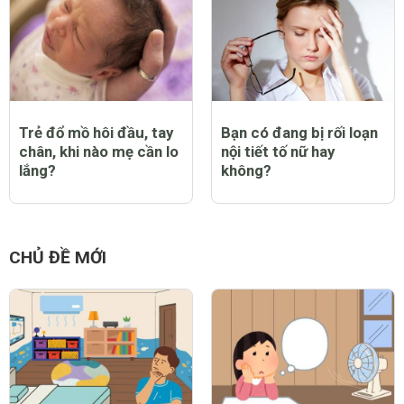
Trẻ đổ mồ hôi đầu, tay
Bạn có đang bị rối loạn
chân, khi nào mẹ cần lo
nội tiết tố nữ hay
lắng?
không?
CHỦ ĐỀ MỚI