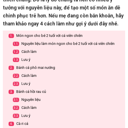
tưởng với nguyên liệu này, để tạo một số món ăn dễ
chinh phục trẻ hơn. Nếu mẹ đang còn băn khoăn, hãy
tham khảo ngay 4 cách làm như gợi ý dưới đây nhé.
Món ngon cho bé 2 tuổi với cá viên chiên
1.
Nguyên liệu làm món ngon cho bé 2 tuổi với cá viên chiên
1.1.
Cách làm
1.2.
Lưu ý
1.3.
Bánh cá phô mai nướng
2.
Cách làm
2.2.
Lưu ý
2.3.
Bánh cá hồi rau củ
3.
Nguyên liệu
3.1.
Cách làm
3.2.
Lưu ý
3.3.
Cà ri cá
4.