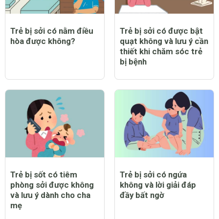
Trẻ bị sởi có nằm điều
Trẻ bị sởi có được bật
hòa được không?
quạt không và lưu ý cần
thiết khi chăm sóc trẻ
bị bệnh
Trẻ bị sốt có tiêm
Trẻ bị sởi có ngứa
phòng sởi được không
không và lời giải đáp
và lưu ý dành cho cha
đầy bất ngờ
mẹ