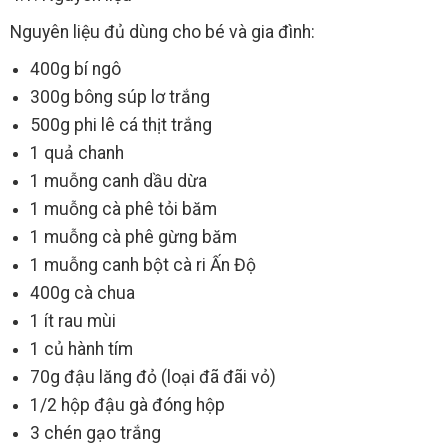
Nguyên liệu đủ dùng cho bé và gia đình:
400g bí ngô
300g bông súp lơ trắng
500g phi lê cá thịt trắng
1 quả chanh
1 muỗng canh dầu dừa
1 muỗng cà phê tỏi băm
1 muỗng cà phê gừng băm
1 muỗng canh bột cà ri Ấn Độ
400g cà chua
1 ít rau mùi
1 củ hành tím
70g đậu lăng đỏ (loại đã đãi vỏ)
1/2 hộp đậu gà đóng hộp
3 chén gạo trắng