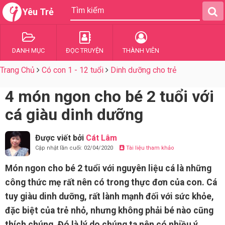
Yêu Trẻ
DANH MỤC
ĐỌC TRUYỆN
THÀNH VIÊN
Trang Chủ
Có con 1 - 12 tuổi
Dinh dưỡng cho trẻ
4 món ngon cho bé 2 tuổi với
cá giàu dinh dưỡng
Được viết bởi
Cát Lâm
Cập nhật lần cuối: 02/04/2020
Tài liệu tham khảo
Món ngon cho bé 2 tuổi với nguyên liệu cá là những
công thức mẹ rất nên có trong thực đơn của con. Cá
tuy giàu dinh dưỡng, rất lành mạnh đối với sức khỏe,
đặc biệt của trẻ nhỏ, nhưng không phải bé nào cũng
thích chúng. Đó là lý do chúng ta nên có nhiều ý