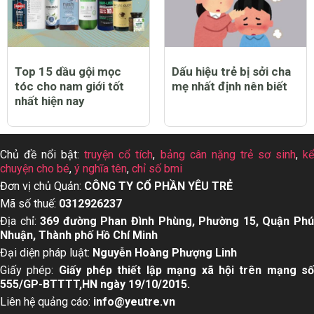
Top 15 dầu gội mọc
Dấu hiệu trẻ bị sởi cha
tóc cho nam giới tốt
mẹ nhất định nên biết
nhất hiện nay
Chủ đề nổi bật:
truyện cổ tích
,
bảng cân nặng trẻ sơ sinh
,
k
chuyện cho bé
,
ý nghĩa tên
,
chỉ số bmi
Đơn vị chủ Quản:
CÔNG TY CỔ PHẦN YÊU TRẺ
Mã số thuế:
0312926237
Địa chỉ:
369 đường Phan Đình Phùng, Phường 15, Quận Ph
Nhuận, Thành phố Hồ Chí Minh
Đại diện pháp luật:
Nguyễn Hoàng Phượng Linh
Giấy phép:
Giấy phép thiết lập mạng xã hội trên mạng s
555/GP-BTTTT,HN ngày 19/10/2015.
Liên hệ quảng cáo:
info@yeutre.vn