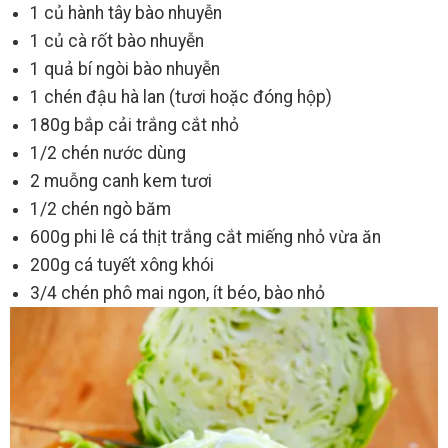
1 củ hành tây bào nhuyễn
1 củ cà rốt bào nhuyễn
1 quả bí ngòi bào nhuyễn
1 chén đậu hà lan (tươi hoặc đóng hộp)
180g bắp cải trắng cắt nhỏ
1/2 chén nước dùng
2 muỗng canh kem tươi
1/2 chén ngò băm
600g phi lê cá thịt trắng cắt miếng nhỏ vừa ăn
200g cá tuyết xông khói
3/4 chén phô mai ngon, ít béo, bào nhỏ