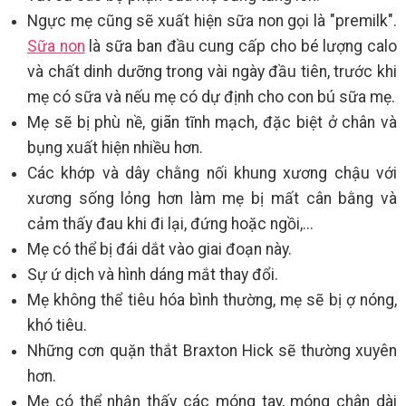
Ngực mẹ cũng sẽ xuất hiện sữa non gọi là "premilk".
Sữa non
là sữa ban đầu cung cấp cho bé lượng calo
và chất dinh dưỡng trong vài ngày đầu tiên, trước khi
mẹ có sữa và nếu mẹ có dự định cho con bú sữa mẹ.
Mẹ sẽ bị phù nề, giãn tĩnh mạch, đặc biệt ở chân và
bụng xuất hiện nhiều hơn.
Các khớp và dây chằng nối khung xương chậu với
xương sống lỏng hơn làm mẹ bị mất cân bằng và
cảm thấy đau khi đi lại, đứng hoặc ngồi,...
Mẹ có thể bị đái dắt vào giai đoạn này.
Sự ứ dịch và hình dáng mắt thay đổi.
Mẹ không thể tiêu hóa bình thường, mẹ sẽ bị ợ nóng,
khó tiêu.
Những cơn quặn thắt Braxton Hick sẽ thường xuyên
hơn.
Mẹ có thể nhận thấy các móng tay, móng chân dài