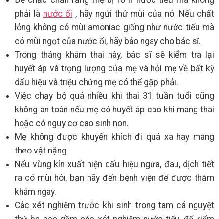
phải là
nước ối
, hãy ngửi thử mùi của nó. Nếu chất
lỏng không có mùi amoniac giống như nước tiểu mà
có mùi ngọt của nước ối, hãy báo ngay cho bác sĩ.
Trong tháng khám thai này, bác sĩ sẽ kiểm tra lại
huyết áp và trọng lượng của mẹ và hỏi mẹ về bất kỳ
dấu hiệu và triệu chứng mẹ có thể gặp phải.
Việc chạy bộ quá nhiều khi thai 31 tuần tuổi cũng
không an toàn nếu mẹ có huyết áp cao khi mang thai
hoặc có nguy cơ cao sinh non.
Mẹ không được khuyến khích đi quá xa hay mang
theo vật nặng.
Nếu vùng kín xuất hiện dấu hiệu ngứa, đau, dịch tiết
ra có mùi hôi, bạn hãy đến bệnh viện để được thăm
khám ngay.
Các xét nghiệm trước khi sinh trong tam cá nguyệt
thứ ba bao gồm các xét nghiệm nước tiểu để kiểm