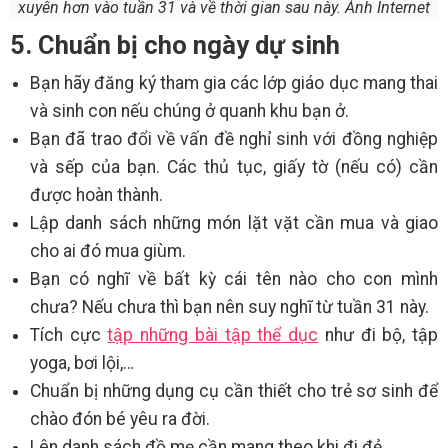
xuyên hơn vào tuần 31 và về thời gian sau này. Ảnh Internet
5. Chuẩn bị cho ngày dự sinh
Bạn hãy đăng ký tham gia các lớp giáo dục mang thai
và sinh con nếu chúng ở quanh khu bạn ở.
Bạn đã trao đổi về vấn đề nghỉ sinh với đồng nghiệp
và sếp của bạn. Các thủ tục, giấy tờ (nếu có) cần
được hoàn thành.
Lập danh sách những món lặt vặt cần mua và giao
cho ai đó mua giùm.
Bạn có nghĩ về bất kỳ cái tên nào cho con mình
chưa? Nếu chưa thì bạn nên suy nghĩ từ tuần 31 này.
Tích cực
tập những bài tập thể dục
như đi bộ, tập
yoga, bơi lội,…
Chuẩn bị những dụng cụ cần thiết cho trẻ sơ sinh để
chào đón bé yêu ra đời.
Lên danh sách đồ mẹ cần mang theo khi đi đẻ.