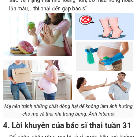
sắc và trạng thái như loãng hơn, có màu hồng hoặc
lẫn máu,… thì phải đến gặp bác sĩ.
Mẹ nên tránh những chất động hại để không làm ảnh hưởng
cho mẹ và thai nhi trong bụng. Ảnh Internet
4. Lời khuyên của bác sĩ thai tuần 31
Để chắc chắn rằng mẹ bị rò rỉ nước tiểu mà không