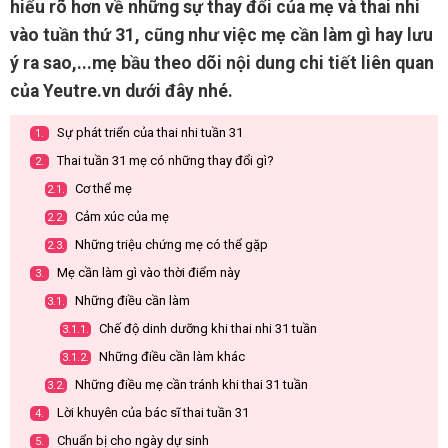
hiểu rõ hơn về những sự thay đổi của mẹ và thai nhi
vào tuần thứ 31, cũng như việc mẹ cần làm gì hay lưu
ý ra sao,...mẹ bầu theo dõi nội dung chi tiết liên quan
của Yeutre.vn dưới đây nhé.
Sự phát triển của thai nhi tuần 31
1.
Thai tuần 31 mẹ có những thay đổi gì?
2.
Cơ thể mẹ
2.1.
Cảm xúc của mẹ
2.2.
Những triệu chứng mẹ có thể gặp
2.3.
Mẹ cần làm gì vào thời điểm này
3.
Những điều cần làm
3.1.
Chế độ dinh dưỡng khi thai nhi 31 tuần
3.1.1.
Những điều cần làm khác
3.1.2.
Những điều mẹ cần tránh khi thai 31 tuần
3.2.
Lời khuyên của bác sĩ thai tuần 31
4.
Chuẩn bị cho ngày dự sinh
5.