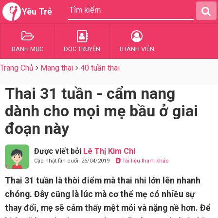
Yêu Trẻ
DANH MỤC
ĐỌC TRUYỆN
THÀNH VIÊN
Trang Chủ
Mang thai
40 tuần thai
Thai 31 tuần - cẩm nang
dành cho mọi mẹ bầu ở giai
đoạn này
Được viết bởi
Lê Thị Kim Chi
Cập nhật lần cuối: 26/04/2019
Tài liệu tham khảo
Thai 31 tuần là thời điểm mà thai nhi lớn lên nhanh
chóng. Đây cũng là lúc mà cơ thể mẹ có nhiều sự
thay đổi, mẹ sẽ cảm thấy mệt mỏi và nặng nề hơn. Để