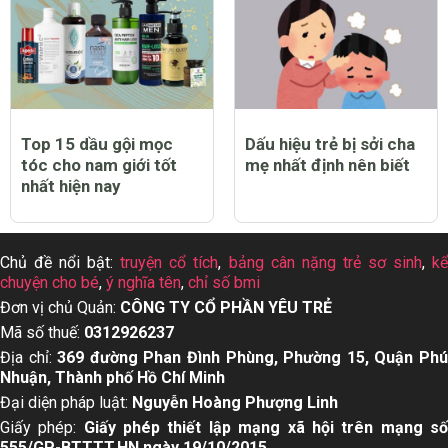
Top 15 dầu gội mọc
Dấu hiệu trẻ bị sởi cha
tóc cho nam giới tốt
mẹ nhất định nên biết
nhất hiện nay
Chủ đề nổi bật:
truyện cổ tích
,
bảng cân nặng trẻ sơ sinh
,
k
chuyện cho bé
,
ý nghĩa tên
,
chỉ số bmi
Đơn vị chủ Quản:
CÔNG TY CỔ PHẦN YÊU TRẺ
Mã số thuế:
0312926237
Địa chỉ:
369 đường Phan Đình Phùng, Phường 15, Quận Ph
Nhuận, Thành phố Hồ Chí Minh
Đại diện pháp luật:
Nguyễn Hoàng Phượng Linh
Giấy phép:
Giấy phép thiết lập mạng xã hội trên mạng s
555/GP-BTTTT,HN ngày 19/10/2015.