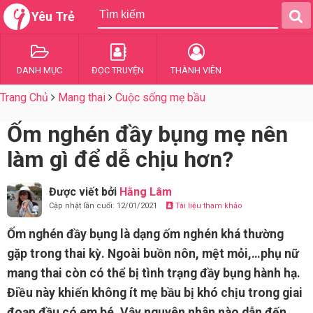
Yêu Trẻ
DANH MỤC
ĐỌC TRUYỆN
THÀNH VIÊN
Trang Chủ
Mang thai
Cuộc sống mẹ bầu
Ốm nghén đầy bụng mẹ nên
làm gì để dễ chịu hơn?
Được viết bởi
Hằng Lâm
Cập nhật lần cuối: 12/01/2021
Tài liệu tham khảo
Ốm nghén đầy bụng là dạng ốm nghén khá thường
gặp trong thai kỳ. Ngoài buồn nôn, mệt mỏi,…phụ nữ
mang thai còn có thể bị tình trạng đầy bụng hành hạ.
Điều này khiến không ít mẹ bầu bị khó chịu trong giai
đoạn đầu có em bé. Vậy nguyên nhân nào dẫn đến