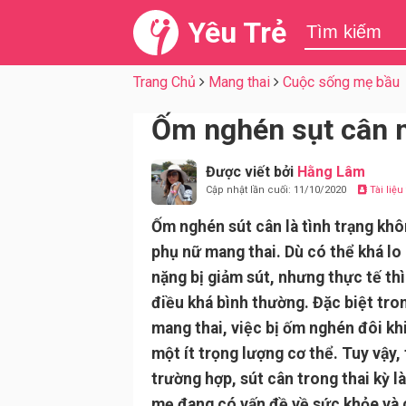
Yêu Trẻ
Trang Chủ
Mang thai
Cuộc sống mẹ bầu
Ốm nghén sụt cân m
Được viết bởi
Hằng Lâm
Cập nhật lần cuối: 11/10/2020
Tài liệ
Ốm nghén sút cân là tình trạng khô
phụ nữ mang thai. Dù có thể khá lo 
nặng bị giảm sút, nhưng thực tế thì
điều khá bình thường. Đặc biệt tro
mang thai, việc bị ốm nghén đôi kh
một ít trọng lượng cơ thể. Tuy vậy,
trường hợp, sút cân trong thai kỳ l
mẹ đang có vấn đề về sức khỏe và