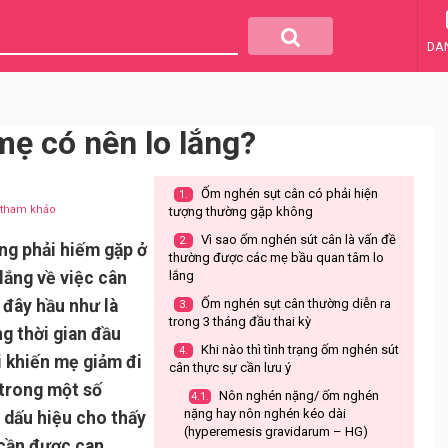
DA
ẹ có nên lo lắng?
Ốm nghén sụt cân có phải hiện
1.
u tham khảo
tượng thường gặp không
Vì sao ốm nghén sút cân là vấn đề
2.
ng phải hiếm gặp ở
thường được các mẹ bầu quan tâm lo
lắng về việc cân
lắng
 đây hầu như là
Ốm nghén sụt cân thường diễn ra
3.
trong 3 tháng đầu thai kỳ
ng thời gian đầu
Khi nào thì tình trạng ốm nghén sút
4.
i khiến mẹ giảm đi
cân thực sự cần lưu ý
 trong một số
Nôn nghén nặng/ ốm nghén
4.1.
nặng hay nôn nghén kéo dài
à dấu hiệu cho thấy
(hyperemesis gravidarum – HG)
 cần được can