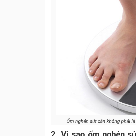
Ốm nghén sút cân không phải là
2. Vì sao ốm nghén sú