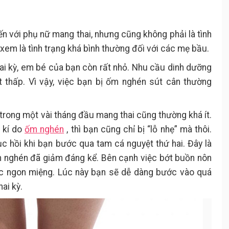
 với phụ nữ mang thai, nhưng cũng không phải là tình
xem là tình trạng khá bình thường đối với các mẹ bầu.
ai kỳ, em bé của bạn còn rất nhỏ. Nhu cầu dinh dưỡng
 thấp. Vì vậy, việc bạn bị ốm nghén sút cân thường
trong một vài tháng đầu mang thai cũng thường khá ít.
i kí do
ốm nghén
, thì bạn cũng chỉ bị “lỗ nhẹ” mà thôi.
c hồi khi bạn bước qua tam cá nguyệt thứ hai. Đây là
m nghén đã giảm đáng kể. Bên cạnh việc bớt buồn nôn
ác ngon miệng. Lúc này bạn sẽ dễ dàng bước vào quá
hai kỳ.