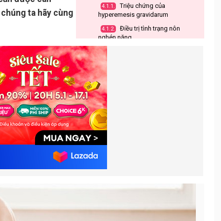
Triệu chứng của
4.1.1.
 chúng ta hãy cùng
hyperemesis gravidarum
Điều trị tình trạng nôn
4.1.2.
nghén nặng
Tình trạng ốm nghén sụt cân
4.2.
do các nguyên nhân khác