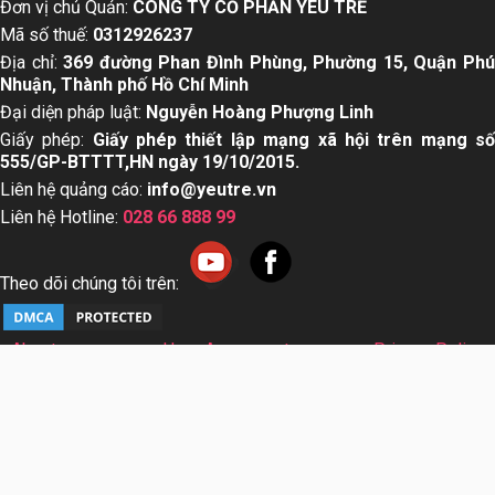
Đơn vị chủ Quản:
CÔNG TY CỔ PHẦN YÊU TRẺ
Mã số thuế:
0312926237
Địa chỉ:
369 đường Phan Đình Phùng, Phường 15, Quận Ph
Nhuận, Thành phố Hồ Chí Minh
Đại diện pháp luật:
Nguyễn Hoàng Phượng Linh
Giấy phép:
Giấy phép thiết lập mạng xã hội trên mạng s
555/GP-BTTTT,HN ngày 19/10/2015.
Liên hệ quảng cáo:
info@yeutre.vn
Liên hệ Hotline:
028 66 888 99
Theo dõi chúng tôi trên:
About us
User Agreement
Privacy Policy
Sơ đồ trang web
© Copyright 2014 Yeutre.vn, all rights reserved. Chuyên
trang mạng xã hội Mẹ & Bé uy tín hàng đầu Việt Nam. Với nội
dung được viết và tham vấn bởi các chuyên gia & Bác sĩ
hàng đầu trong lĩnh vực.