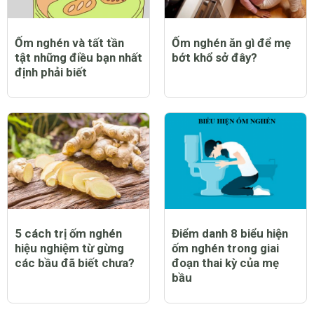
Ốm nghén và tất tần
Ốm nghén ăn gì để mẹ
tật những điều bạn nhất
bớt khổ sở đây?
định phải biết
5 cách trị ốm nghén
Điểm danh 8 biểu hiện
hiệu nghiệm từ gừng
ốm nghén trong giai
các bầu đã biết chưa?
đoạn thai kỳ của mẹ
bầu