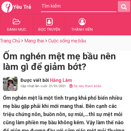
Yêu Trẻ
DANH MỤC
ĐỌC TRUYỆN
THÀNH VIÊN
Trang Chủ
Mang thai
Cuộc sống mẹ bầu
Ốm nghén mệt mẹ bầu nên
làm gì để giảm bớt?
Được viết bởi
Hằng Lâm
Cập nhật lần cuối: 21/01/2021
Tài liệu tham khảo
Ốm nghén mệt là một tình trạng khá phổ biến nhiều
mẹ bầu gặp phải khi mới mang thai. Bên cạnh các
triệu chứng nôn, buồn nôn, sợ mùi,…thì sự mệt mỏi
cũng làm phiền mẹ bầu không kém. Vậy làm thế nào
để giúp mẹ đương đầu với cảm giác mệt mỏi thường