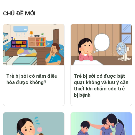
CHỦ ĐỀ MỚI
Trẻ bị sởi có nằm điều
Trẻ bị sởi có được bật
hòa được không?
quạt không và lưu ý cần
thiết khi chăm sóc trẻ
bị bệnh