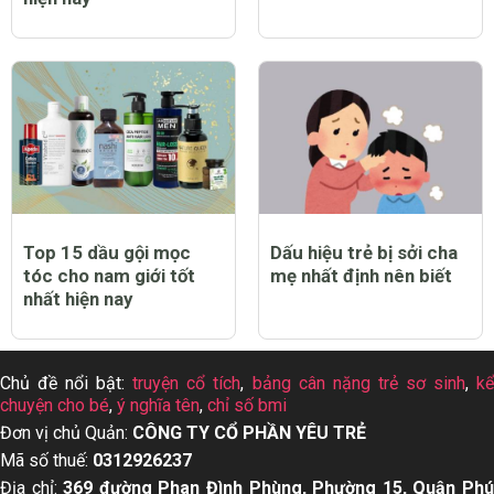
Top 15 dầu gội mọc
Dấu hiệu trẻ bị sởi cha
tóc cho nam giới tốt
mẹ nhất định nên biết
nhất hiện nay
Chủ đề nổi bật:
truyện cổ tích
,
bảng cân nặng trẻ sơ sinh
,
k
chuyện cho bé
,
ý nghĩa tên
,
chỉ số bmi
Đơn vị chủ Quản:
CÔNG TY CỔ PHẦN YÊU TRẺ
Mã số thuế:
0312926237
Địa chỉ:
369 đường Phan Đình Phùng, Phường 15, Quận Ph