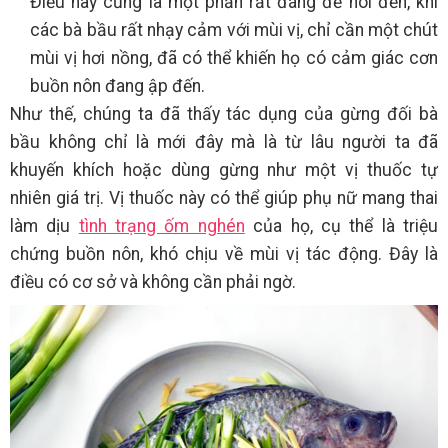
Điều này cũng là một phần rất đáng để nói đến, khi
các bà bầu rất nhạy cảm với mùi vị, chỉ cần một chút
mùi vị hơi nồng, đã có thể khiến họ có cảm giác cơn
buồn nôn đang ập đến.
Như thế, chúng ta đã thấy tác dụng của gừng đối bà
bầu không chỉ là mới đây mà là từ lâu người ta đã
khuyến khích hoặc dùng gừng như một vị thuốc tự
nhiên giá trị. Vị thuốc này có thể giúp phụ nữ mang thai
làm dịu
tình trạng ốm nghén
của họ, cụ thể là triệu
chứng buồn nôn, khó chịu về mùi vị tác động. Đây là
điều có cơ sở và không cần phải ngờ.