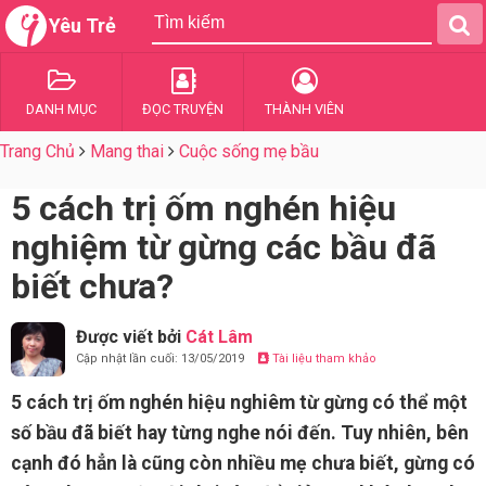
Yêu Trẻ
DANH MỤC
ĐỌC TRUYỆN
THÀNH VIÊN
Trang Chủ
Mang thai
Cuộc sống mẹ bầu
5 cách trị ốm nghén hiệu
nghiệm từ gừng các bầu đã
biết chưa?
Được viết bởi
Cát Lâm
Cập nhật lần cuối: 13/05/2019
Tài liệu tham khảo
5 cách trị ốm nghén hiệu nghiêm từ gừng có thể một
số bầu đã biết hay từng nghe nói đến. Tuy nhiên, bên
cạnh đó hẳn là cũng còn nhiều mẹ chưa biết, gừng có