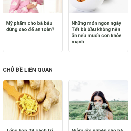
Mỹ phẩm cho bà bầu
Những món ngon ngày
dùng sao để an toàn?
Tết bà bầu không nên
ăn nếu muốn con khỏe
mạnh
CHỦ ĐỀ LIÊN QUAN
Tổng hợp 29 cách trị
Giảm ốm nghén cho bà