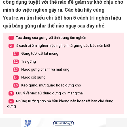
công dụng tuyệt vời thế nào để giảm sự khó chịu cho
mình do việc nghén gây ra. Các bầu hãy cùng
Yeutre.vn tìm hiểu chi tiết hơn 5 cách trị nghén hiệu
quả bằng gừng như thế nào ngay sau đây nhé.
Tác dụng của gừng với tình trạng ốm nghén
1.
5 cách trị ốm nghén hiệu nghiệm từ gừng các bầu nên biết
2.
Gừng tươi cắt lát mỏng
2.1.
Trà gừng
2.2.
Nước gừng chanh và mật ong
2.3.
Nước cốt gừng
2.4.
Kẹo gừng, mứt gừng hoặc gừng khô
2.5.
Lưu ý về việc sử dụng gừng khi mang thai
3.
Những trường hợp bà bầu không nên hoặc rất hạn chế dùng
4.
gừng