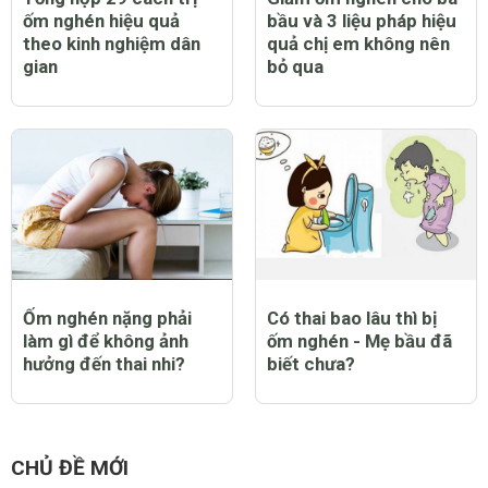
ốm nghén hiệu quả
bầu và 3 liệu pháp hiệu
theo kinh nghiệm dân
quả chị em không nên
gian
bỏ qua
Ốm nghén nặng phải
Có thai bao lâu thì bị
làm gì để không ảnh
ốm nghén - Mẹ bầu đã
hưởng đến thai nhi?
biết chưa?
CHỦ ĐỀ MỚI