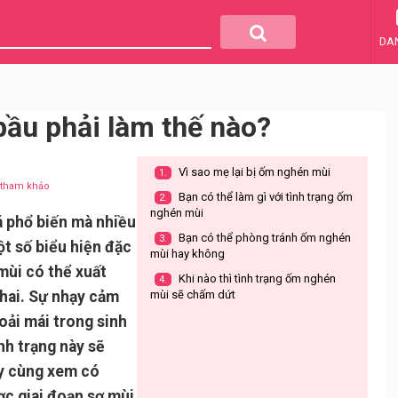
DA
ầu phải làm thế nào?
Vì sao mẹ lại bị ốm nghén mùi
1.
u tham khảo
Bạn có thể làm gì với tình trạng ốm
2.
nghén mùi
á phổ biến mà nhiều
Bạn có thể phòng tránh ốm nghén
3.
t số biểu hiện đặc
mùi hay không
mùi có thể xuất
Khi nào thì tình trạng ốm nghén
4.
thai. Sự nhạy cảm
mùi sẽ chấm dứt
oải mái trong sinh
nh trạng này sẽ
ãy cùng xem có
ợc giai đoạn sợ mùi