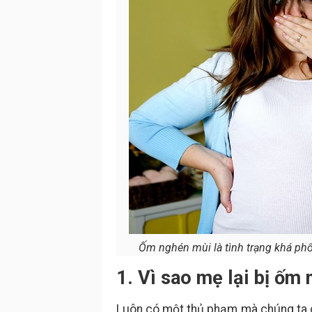
Ốm nghén mùi là tình trạng khá ph
1. Vì sao mẹ lại bị ốm
Luôn có một thủ phạm mà chúng ta có