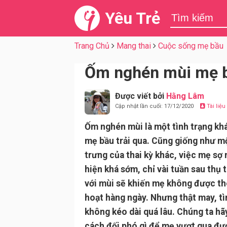
Yêu Trẻ
Trang Chủ
Mang thai
Cuộc sống mẹ bầu
Ốm nghén mùi mẹ b
Được viết bởi
Hằng Lâm
Cập nhật lần cuối: 17/12/2020
Tài liệ
Ốm nghén mùi là một tình trạng kh
mẹ bầu trải qua. Cũng giống như mộ
trưng của thai kỳ khác, việc mẹ sợ 
hiện khá sớm, chỉ vài tuần sau thụ 
với mùi sẽ khiến mẹ không được th
hoạt hàng ngày. Nhưng thật may, tì
không kéo dài quá lâu. Chúng ta h
cách đối phó gì để mẹ vượt qua đư