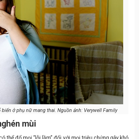
ổ biến ở phụ nữ mang thai. Nguồn ảnh: Verywell Family
 nghén mùi
 thể đổ mọi “lỗi lầm” đối với mọi triệu chứng gây khó