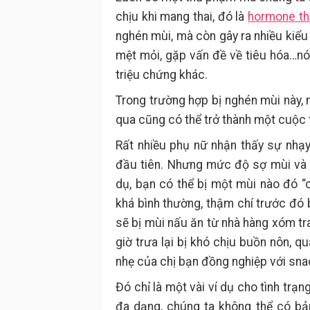
chịu khi mang thai, đó là
hormone th
nghén mùi, mà còn gây ra nhiều kiểu
mệt mỏi, gặp vấn đề về tiêu hóa…nó 
triệu chứng khác.
Trong trường hợp bị nghén mùi này,
qua cũng có thể trở thành một cuộc 
Rất nhiều phụ nữ nhận thấy sự nhạ
đầu tiên. Nhưng mức độ sợ mùi và 
dụ, bạn có thể bị một mùi nào đó 
khá bình thường, thậm chí trước đó b
sẽ bị mùi nấu ăn từ nhà hàng xóm t
giờ trưa lại bị khó chịu buồn nôn, qu
nhẹ của chị bạn đồng nghiệp với snac
Đó chỉ là một vài ví dụ cho tình tr
đa dạng, chúng ta không thể có bả