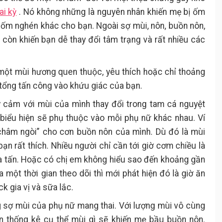
ai kỳ
. Nó không những là nguyên nhân khiến mẹ bị ốm
 ốm nghén khác cho bạn. Ngoài sợ mùi, nôn, buồn nôn,
còn khiến bạn dễ thay đổi tâm trạng và rất nhiều các
 một mùi hương quen thuộc, yêu thích hoặc chỉ thoảng
tổng tấn công vào khứu giác của bạn.
y cảm với mùi của mình thay đổi trong tam cá nguyệt
biểu hiện sẽ phụ thuộc vào mỗi phụ nữ khác nhau. Ví
“châm ngòi” cho cơn buồn nôn của mình. Dù đó là mùi
ạn rất thích. Nhiều người chỉ cần tới giờ cơm chiều là
ra tấn. Hoặc có chị em không hiểu sao đến khoảng gần
a một thời gian theo dõi thì mới phát hiện đó là giờ ăn
k gia vị và sữa lắc.
ạng sợ mùi của phụ nữ mang thai. Với lượng mùi vô cùng
n thống kê cụ thể mùi gì sẽ khiến mẹ bầu buồn nôn.