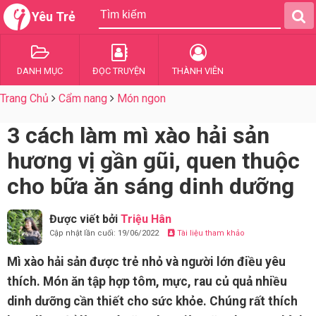
Yêu Trẻ
DANH MỤC
ĐỌC TRUYỆN
THÀNH VIÊN
Trang Chủ
Cẩm nang
Món ngon
3 cách làm mì xào hải sản
hương vị gần gũi, quen thuộc
cho bữa ăn sáng dinh dưỡng
Được viết bởi
Triệu Hân
Cập nhật lần cuối: 19/06/2022
Tài liệu tham khảo
Mì xào hải sản được trẻ nhỏ và người lớn điều yêu
thích. Món ăn tập hợp tôm, mực, rau củ quả nhiều
dinh dưỡng cần thiết cho sức khỏe. Chúng rất thích