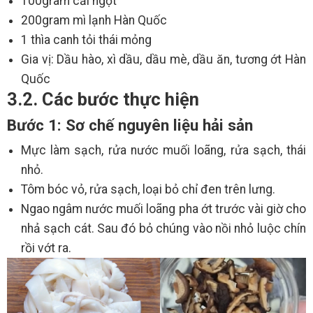
100gram cải ngọt
200gram mì lạnh Hàn Quốc
1 thìa canh tỏi thái mỏng
Gia vị: Dầu hào, xì dầu, dầu mè, dầu ăn, tương ớt Hàn
Quốc
3.2. Các bước thực hiện
Bước 1: Sơ chế nguyên liệu hải sản
Mực làm sạch, rửa nước muối loãng, rửa sạch, thái
nhỏ.
Tôm bóc vỏ, rửa sạch, loại bỏ chỉ đen trên lưng.
Ngao ngâm nước muối loãng pha ớt trước vài giờ cho
nhả sạch cát. Sau đó bỏ chúng vào nồi nhỏ luộc chín
rồi vớt ra.