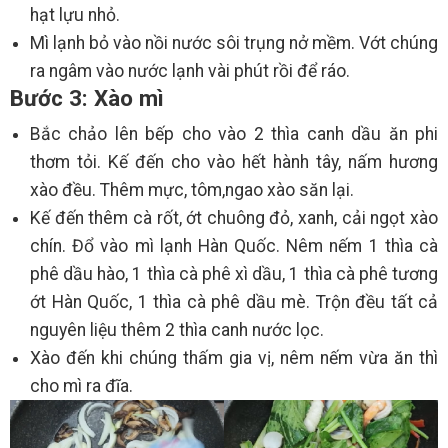
hạt lựu nhỏ.
Mì lạnh bỏ vào nồi nước sôi trụng nở mềm. Vớt chúng
ra ngâm vào nước lạnh vài phút rồi để ráo.
Bước 3: Xào mì
Bắc chảo lên bếp cho vào 2 thìa canh dầu ăn phi
thơm tỏi. Kế đến cho vào hết hành tây, nấm hương
xào đều. Thêm mực, tôm,ngao xào săn lại.
Kế đến thêm cà rốt, ớt chuông đỏ, xanh, cải ngọt xào
chín. Đổ vào mì lạnh Hàn Quốc. Nêm nếm 1 thìa cà
phê dầu hào, 1 thìa cà phê xì dầu, 1 thìa cà phê tương
ớt Hàn Quốc, 1 thìa cà phê dầu mè. Trộn đều tất cả
nguyên liệu thêm 2 thìa canh nước lọc.
Xào đến khi chúng thấm gia vị, nêm nếm vừa ăn thì
cho mì ra đĩa.