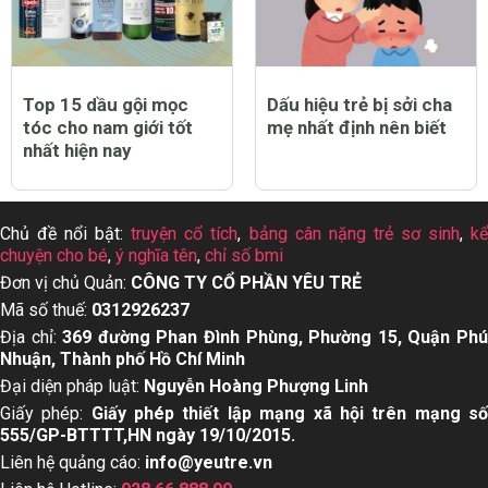
Top 15 dầu gội mọc
Dấu hiệu trẻ bị sởi cha
tóc cho nam giới tốt
mẹ nhất định nên biết
nhất hiện nay
Chủ đề nổi bật:
truyện cổ tích
,
bảng cân nặng trẻ sơ sinh
,
k
chuyện cho bé
,
ý nghĩa tên
,
chỉ số bmi
Đơn vị chủ Quản:
CÔNG TY CỔ PHẦN YÊU TRẺ
Mã số thuế:
0312926237
Địa chỉ:
369 đường Phan Đình Phùng, Phường 15, Quận Ph
Nhuận, Thành phố Hồ Chí Minh
Đại diện pháp luật:
Nguyễn Hoàng Phượng Linh
Giấy phép:
Giấy phép thiết lập mạng xã hội trên mạng s
555/GP-BTTTT,HN ngày 19/10/2015.
Liên hệ quảng cáo:
info@yeutre.vn