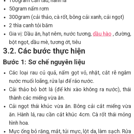
100gram cần tàu, hành lá
50gram nấm rơm
300gram (cải thảo, cà rốt, bông cải xanh, cải ngọt)
2 thìa canh tỏi băm
Gia vị: Dầu ăn, hạt nêm, nước tương,
dầu hào
, đường,
bột ngọt, dầu mè, tương ớt, tiêu
3.2. Các bước thực hiện
Bước 1: Sơ chế nguyên liệu
Các loại rau củ quả, nấm gọt vỏ, nhặt, cắt rễ ngâm
nước muối loãng, rửa lại để ráo nước.
Cải thảo bỏ bớt lá (để khi xào không ra nước), thái
thành các miếng vừa ăn.
Cải ngọt thái khúc vừa ăn. Bông cải cắt miếng vừa
ăn. Hành lá, rau cần cắt khúc 4cm. Cà rốt thái mỏng
hình hoa.
Mực ống bỏ răng, mắt, túi mực, lột da, làm sạch. Rửa