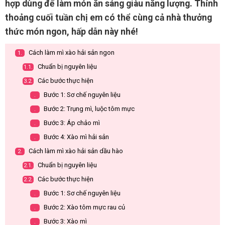
hợp dùng để làm món ăn sáng giàu năng lượng. Thỉnh
thoảng cuối tuần chị em có thể cùng cả nhà thưởng
thức món ngon, hấp dẫn này nhé!
Cách làm mì xào hải sản ngon
1.
Chuẩn bị nguyên liệu
1.1.
Các bước thực hiện
3.2.
Bước 1: Sơ chế nguyên liệu
.
Bước 2: Trụng mì, luộc tôm mực
.
Bước 3: Áp chảo mì
.
Bước 4: Xào mì hải sản
.
Cách làm mì xào hải sản dầu hào
2.
Chuẩn bị nguyên liệu
2.1.
Các bước thực hiện
2.2.
Bước 1: Sơ chế nguyên liệu
.
Bước 2: Xào tôm mực rau củ
.
Bước 3: Xào mì
.