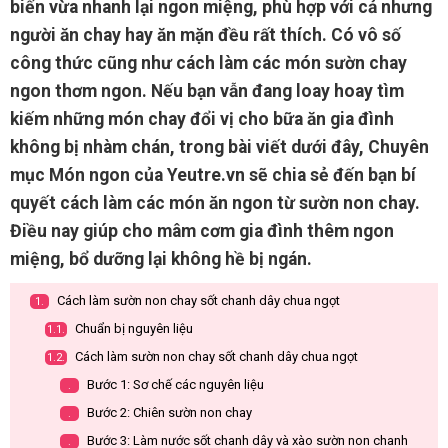
biến vừa nhanh lại ngon miệng, phù hợp với cả nhưng
người ăn chay hay ăn mặn đều rất thích. Có vô số
công thức cũng như cách làm các món sườn chay
ngon thơm ngon. Nếu bạn vẫn đang loay hoay tìm
kiếm những món chay đổi vị cho bữa ăn gia đình
không bị nhàm chán, trong bài viết dưới đây, Chuyên
mục Món ngon của Yeutre.vn sẽ chia sẻ đến bạn bí
quyết cách làm các món ăn ngon từ sườn non chay.
Điều nay giúp cho mâm cơm gia đình thêm ngon
miệng, bổ dưỡng lại không hề bị ngán.
Cách làm sườn non chay sốt chanh dây chua ngọt
1.
Chuẩn bị nguyên liệu
1.1.
Cách làm sườn non chay sốt chanh dây chua ngọt
1.2.
Bước 1: Sơ chế các nguyên liệu
.
Bước 2: Chiên sườn non chay
.
Bước 3: Làm nước sốt chanh dây và xào sườn non chanh
.