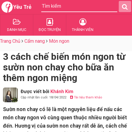
Yêu Trẻ
DANH MỤC
ĐỌC TRUYỆN
THÀNH VIÊN
Trang Chủ
Cẩm nang
Món ngon
3 cách chế biến món ngon từ
sườn non chay cho bữa ăn
thêm ngon miệng
Được viết bởi
Khánh Kim
Cập nhật lần cuối: 18/04/2022
Tài liệu tham khảo
Sườn non chay có lẽ là một nguyên liệu để nấu các
món chay ngon vô cùng quen thuộc nhiều người biết
đến. Hương vị của sườn non chay rất dễ ăn, cách chế