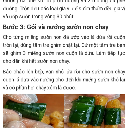
muỗng cà phê sốt ướp đồ nướng và 2 muỗng cà phê
đường. Trộn đều các loại gia vị để sườn thấm đều gia vị
và ướp sườn trong vòng 30 phút.
Bước 3: Gói và nướng sườn non chay
Cho từng miếng sườn non đã ướp vào lá dứa rồi cuộn
tròn lại, dùng tăm tre ghim chặt lại. Cứ một tăm tre bạn
sẽ ghim 3 miếng sườn non cuộn lá dứa. Làm tiếp tục
cho đến khi hết sườn non chay.
Bắc chảo lên bếp, vặn nhỏ lửa rồi cho sườn non chay
cuộn lá dứa vào nướng cho đến khi miếng sườn khô lại
và có phần hơi cháy xém là được.