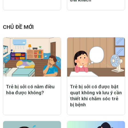
CHỦ ĐỀ MỚI
Trẻ bị sởi có nằm điều
Trẻ bị sởi có được bật
hòa được không?
quạt không và lưu ý cần
thiết khi chăm sóc trẻ
bị bệnh