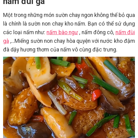
nấm đùi gà
Một trong những món sườn chay ngon không thể bỏ qua
là chính là sườn non chay kho nấm. Bạn có thể sử dụng
các loại nấm như:
nấm bào ngư
, nấm đông cô,
nấm đùi
gà
,…Miếng sườn non chay hòa quyện với nước kho đậm
đà dậy hương thơm của nấm vô cùng đặc trưng.