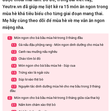
Yeutre.vn đã giúp mẹ liệt kê ra 15 món ăn ngon trong
mùa hè khá tiêu biểu cho từng giai đoạn mang thai.
Mẹ hãy cùng theo dõi để mùa hè về mẹ vẫn ăn ngon
miệng nha.
Món ngon cho bà bầu mùa hè trong 3 tháng đầu
1.
Gà nấu đậu phộng rang - Món ngon dinh dưỡng cho mùa hè
1.1.
Canh rau muống nấu nghêu
1.2.
Cháo tôm bí đỏ
1.3.
Món ngon cho bà bầu mùa hè - Súp cua
1.4.
Trứng xào lá ngải cứu
1.5.
Súp lơ xào thịt bò
1.6.
Nguyên tắc dinh dưỡng mùa hè cho mẹ bầu trong 3 tháng
1.7.
đầu:
Món ngon cho bà bầu mùa hè trong 3 tháng giữa của thai kỳ
2.
Nấm kim châm xào thịt bò
2.1.