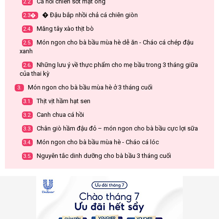
Cá hồi chiên sốt mật ong
2.2.
� Đậu bắp nhồi chả cá chiên giòn
2.3�.
Măng tây xào thịt bò
2.4.
Món ngon cho bà bầu mùa hè dễ ăn - Cháo cá chép đậu
2.5.
xanh
Những lưu ý về thực phẩm cho mẹ bầu trong 3 tháng giữa
2.6.
của thai kỳ
Món ngon cho bà bầu mùa hè ở 3 tháng cuối
3.
Thịt vịt hầm hạt sen
3.1.
Canh chua cá hồi
3.2.
Chân giò hầm đậu đỏ – món ngon cho bà bầu cực lợi sữa
3.3.
Món ngon cho bà bầu mùa hè - Cháo cá lóc
3.4.
Nguyên tắc dinh dưỡng cho bà bầu 3 tháng cuối
3.5.