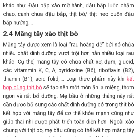
khác như: Đậu bắp xào mỡ hành, đậu bắp luộc chấm
chao, canh chua đậu bắp, thịt bò/ thịt heo cuộn đậu
bắp nướng,...
2.4 Măng tây xào thịt bò
Măng tây được xem là loại “rau hoàng đế” bởi nó chứa
nhiều chất dinh dưỡng vượt trội hơn hẳn nhiều loại rau
khác. Cụ thể, măng tây có chứa chất xơ, đạm, glucid,
các vitammin K, C, A, pyridoxine (B6), riboflavin (B2),
thiamin (B1), acid folid,.... Loại thực phẩm này khi
kết
hợp cùng thịt bò
sẽ tạo nên một món ăn lạ miệng, thơm
ngon và rất bổ dưỡng. Mẹ bầu ở những tháng này rất
cần được bổ sung các chất dinh dưỡng có trong thịt bò
kết hợp với măng tây để cơ thể khỏe mạnh cũng như
giúp thai nhi được phát triển toàn diện hơn. Ngoài xào
chung với thịt bò, mẹ bầu cũng có thể kết hợp măng tây