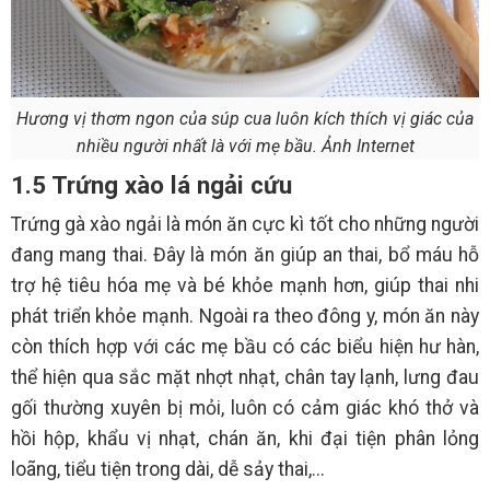
Hương vị thơm ngon của súp cua luôn kích thích vị giác của
nhiều người nhất là với mẹ bầu. Ảnh Internet
1.5 Trứng xào lá ngải cứu
Trứng gà xào ngải là món ăn cực kì tốt cho những người
đang mang thai. Đây là món ăn giúp an thai, bổ máu hỗ
trợ hệ tiêu hóa mẹ và bé khỏe mạnh hơn, giúp thai nhi
phát triển khỏe mạnh. Ngoài ra theo đông y, món ăn này
còn thích hợp với các mẹ bầu có các biểu hiện hư hàn,
thể hiện qua sắc mặt nhợt nhạt, chân tay lạnh, lưng đau
gối thường xuyên bị mỏi, luôn có cảm giác khó thở và
hồi hộp, khẩu vị nhạt, chán ăn, khi đại tiện phân lỏng
loãng, tiểu tiện trong dài, dễ sảy thai,...