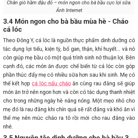
Chân giò hầm đậu đỏ – món ngon cho bà bầu cực lợi sữa.
Ảnh Internet
3.4 Món ngon cho bà bầu mùa hè - Cháo
cá lóc
Theo Đông Y, cá lóc là nguồn thực phẩm dinh dưỡng có
tác dụng lợi tiểu, kiện tỳ, bổ gan, thận, khí huyết... và nó
còn giúp mẹ bầu có một quá trình sinh nở thuận lợi. Bên
cạnh đó, các món ăn được chế biến từ cá lóc còn góp
phần thúc đẩy mẹ có nhiều sữa hơn sau khi sinh. Mẹ có
thể kết hợp
cá lóc nấu cháo
ăn cùng rau đắng sẽ giúp
món ăn trở nên ngon hơn và còn có tác dụng thanh nhiệt
cho trong những ngày hè nắng nóng. Một mẹo nhỏ cho
mẹ đó là rau đắng khi chín quá sẽ rất đắng và khó ăn vì
thế mẹ nên múc cháo ra tô rồi mới cho rau đắng vào
nhé.
3.5 Nguyên tắc dinh dưỡng cho bà bầu 3