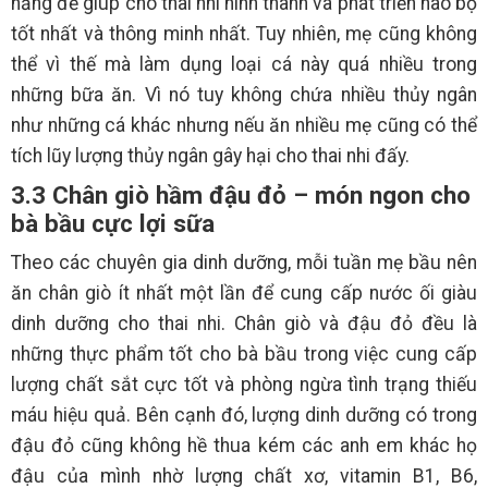
năng để giúp cho thai nhi hình thành và phát triển não bộ
tốt nhất và thông minh nhất. Tuy nhiên, mẹ cũng không
thể vì thế mà làm dụng loại cá này quá nhiều trong
những bữa ăn. Vì nó tuy không chứa nhiều thủy ngân
như những cá khác nhưng nếu ăn nhiều mẹ cũng có thể
tích lũy lượng thủy ngân gây hại cho thai nhi đấy.
3.3 Chân giò hầm đậu đỏ – món ngon cho
bà bầu cực lợi sữa
Theo các chuyên gia dinh dưỡng, mỗi tuần mẹ bầu nên
ăn chân giò ít nhất một lần để cung cấp nước ối giàu
dinh dưỡng cho thai nhi. Chân giò và đậu đỏ đều là
những thực phẩm tốt cho bà bầu trong việc cung cấp
lượng chất sắt cực tốt và phòng ngừa tình trạng thiếu
máu hiệu quả. Bên cạnh đó, lượng dinh dưỡng có trong
đậu đỏ cũng không hề thua kém các anh em khác họ
đậu của mình nhờ lượng chất xơ, vitamin B1, B6,