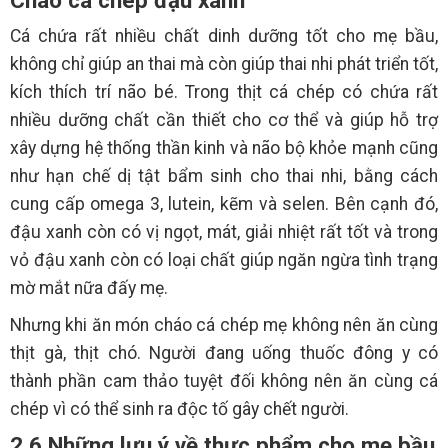
Cháo cá chép đậu xanh
Cá chứa rất nhiều chất dinh dưỡng tốt cho mẹ bầu,
không chỉ giúp an thai mà còn giúp thai nhi phát triển tốt,
kích thích trí não bé. Trong thịt cá chép có chứa rất
nhiều dưỡng chất cần thiết cho cơ thể và giúp hỗ trợ
xây dựng hệ thống thần kinh và não bộ khỏe mạnh cũng
như hạn chế dị tật bẩm sinh cho thai nhi, bằng cách
cung cấp omega 3, lutein, kẽm và selen. Bên cạnh đó,
đậu xanh còn có vị ngọt, mát, giải nhiệt rất tốt và trong
vỏ đậu xanh còn có loại chất giúp ngăn ngừa tình trạng
mờ mắt nữa đấy mẹ.
Nhưng khi ăn món cháo cá chép mẹ không nên ăn cùng
thịt gà, thịt chó. Người đang uống thuốc đông y có
thành phần cam thảo tuyệt đối không nên ăn cùng cá
chép vì có thể sinh ra độc tố gây chết người.
2.6 Những lưu ý về thực phẩm cho mẹ bầu