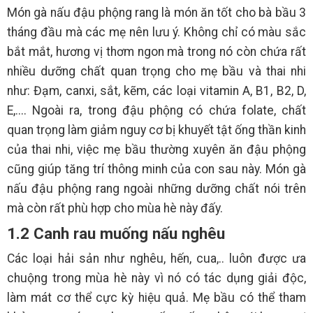
Món gà nấu đậu phộng rang là món ăn tốt cho bà bầu 3
tháng đầu mà các mẹ nên lưu ý. Không chỉ có màu sắc
bắt mắt, hương vị thơm ngon mà trong nó còn chứa rất
nhiều dưỡng chất quan trọng cho mẹ bầu và thai nhi
như: Đạm, canxi, sắt, kẽm, các loại vitamin A, B1, B2, D,
E,.... Ngoài ra, trong đậu phộng có chứa folate, chất
quan trọng làm giảm nguy cơ bị khuyết tật ống thần kinh
của thai nhi, việc mẹ bầu thường xuyên ăn đậu phộng
cũng giúp tăng trí thông minh của con sau này. Món gà
nấu đậu phộng rang ngoài những dưỡng chất nói trên
mà còn rất phù hợp cho mùa hè này đấy.
1.2 Canh rau muống nấu nghêu
Các loại hải sản như nghêu, hến, cua,.. luôn được ưa
chuộng trong mùa hè này vì nó có tác dụng giải độc,
làm mát cơ thể cực kỳ hiệu quả. Mẹ bầu có thể tham