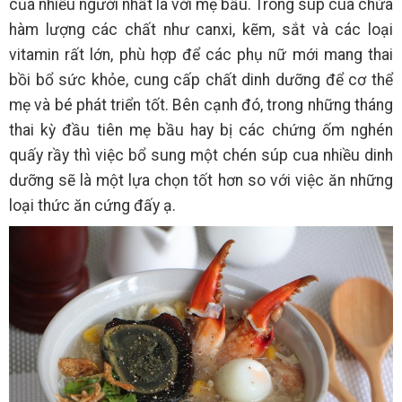
của nhiều người nhất là với mẹ bầu. Trong súp cua chứa
hàm lượng các chất như canxi, kẽm, sắt và các loại
vitamin rất lớn, phù hợp để các phụ nữ mới mang thai
bồi bổ sức khỏe, cung cấp chất dinh dưỡng để cơ thể
mẹ và bé phát triển tốt. Bên cạnh đó, trong những tháng
thai kỳ đầu tiên mẹ bầu hay bị các chứng ốm nghén
quấy rầy thì việc bổ sung một chén súp cua nhiều dinh
dưỡng sẽ là một lựa chọn tốt hơn so với việc ăn những
loại thức ăn cứng đấy ạ.