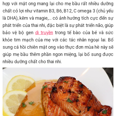
hợp với mật ong mang lại cho mẹ bầu rất nhiều dưỡng
chất có lợi như vitamin B3, B6, B12, C omega 3 (chủ yếu
là DHA), kẽm và magie,... có ảnh hưởng tích cực đến sự
phát triển của thai nhi, đặc biệt là sự phát triển não, giúp
bảo vệ bộ gen
di truyền
trong tế bào của bé và sức
khỏe tim mạch của mẹ với các tác nhân ngoại lai. Bổ
sung cá hồi chiên mật ong vào thực đơn mùa hè này sẽ
giúp mẹ bầu thêm phần ngon miệng, lại bổ sung được
nhiều dưỡng chất cho thai nhi.