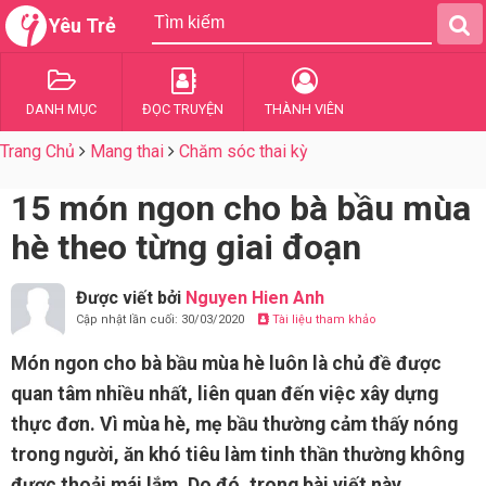
Yêu Trẻ
DANH MỤC
ĐỌC TRUYỆN
THÀNH VIÊN
Trang Chủ
Mang thai
Chăm sóc thai kỳ
15 món ngon cho bà bầu mùa
hè theo từng giai đoạn
Được viết bởi
Nguyen Hien Anh
Cập nhật lần cuối: 30/03/2020
Tài liệu tham khảo
Món ngon cho bà bầu mùa hè luôn là chủ đề được
quan tâm nhiều nhất, liên quan đến việc xây dựng
thực đơn. Vì mùa hè, mẹ bầu thường cảm thấy nóng
trong người, ăn khó tiêu làm tinh thần thường không
được thoải mái lắm. Do đó, trong bài viết này,