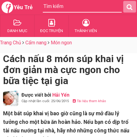
Yêu Trẻ
DANH MỤC
ĐỌC TRUYỆN
THÀNH VIÊN
Trang Chủ
Cẩm nang
Món ngon
Cách nấu 8 món súp khai vị
đơn giản mà cực ngon cho
bữa tiệc tại gia
Được viết bởi
Hải Yến
Cập nhật lần cuối: 25/06/2015
Tài liệu tham khảo
Một bát súp khai vị bao giờ cũng là sự mở đầu lý
tưởng cho một bữa ăn hoàn hảo. Nếu bạn có dịp trổ
tài nấu nướng tại nhà, hãy nhớ những công thức nấu