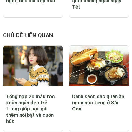
ngọt, dẻo dai đẹp mắt
giúp chống ngán ngày
Tết
CHỦ ĐỀ LIÊN QUAN
Tổng hợp 20 mẫu tóc
Danh sách các quán ăn
xoăn ngắn đẹp trẻ
ngon nức tiếng ở Sài
trung giúp bạn gái
Gòn
thêm nổi bật và cuốn
hút