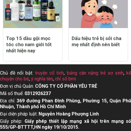
Top 15 dầu gội mọc
Dấu hiệu trẻ bị sởi cha
tóc cho nam giới tốt
mẹ nhất định nên biết
nhất hiện nay
Chủ đề nổi bật:
truyện cổ tích
,
bảng cân nặng trẻ sơ sinh
,
k
chuyện cho bé
,
ý nghĩa tên
,
chỉ số bmi
Đơn vị chủ Quản:
CÔNG TY CỔ PHẦN YÊU TRẺ
Mã số thuế:
0312926237
Địa chỉ:
369 đường Phan Đình Phùng, Phường 15, Quận Ph
Nhuận, Thành phố Hồ Chí Minh
Đại diện pháp luật:
Nguyễn Hoàng Phượng Linh
Giấy phép:
Giấy phép thiết lập mạng xã hội trên mạng s
555/GP-BTTTT,HN ngày 19/10/2015.