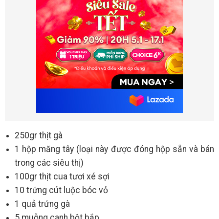
250gr thịt gà
1 hộp măng tây (loại này được đóng hộp sẵn và bán
trong các siêu thị)
100gr thịt cua tươi xé sợi
10 trứng cút luộc bóc vỏ
1 quả trứng gà
5 muỗng canh bột bắp