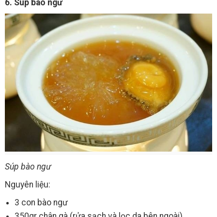
6. Súp bào ngư
Súp bào ngư
Nguyên liệu:
3 con bào ngư
350gr chân gà (rửa sạch và lọc da bên ngoài)