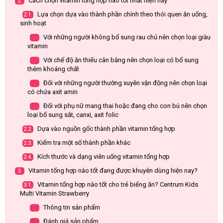
Cách chọn vitamin tổng hợp nào tốt nhất hiện nay
2.
Lựa chọn dựa vào thành phần chính theo thói quen ăn uống,
2.1.
sinh hoạt
Với những người không bổ sung rau chủ nên chọn loại giàu
.
vitamin
Với chế độ ăn thiếu cân bằng nên chọn loại có bổ sung
.
thêm khoáng chất
Đối với những người thường xuyên vận động nên chọn loại
.
có chứa axit amin
Đối với phụ nữ mang thai hoặc đang cho con bú nên chọn
.
loại bổ sung sắt, canxi, axit folic
Dựa vào nguồn gốc thành phần vitamin tổng hợp
2.2.
Kiểm tra một số thành phần khác
2.3.
Kích thước và dạng viên uống vitamin tổng hợp
2.4.
Vitamin tổng hợp nào tốt đang được khuyên dùng hiện nay?
3.
Vitamin tổng hợp nào tốt cho trẻ biếng ăn? Centrum Kids
3.1.
Multi Vitamin Strawberry
Thông tin sản phẩm
.
Đánh giá sản phẩm
.