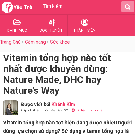
Yêu Trẻ
DANH MỤC
ĐỌC TRUYỆN
THÀNH VIÊN
Trang Chủ
Cẩm nang
Sức khỏe
Vitamin tổng hợp nào tốt
nhất được khuyên dùng:
Nature Made, DHC hay
Nature’s Way
Được viết bởi
Khánh Kim
Cập nhật lần cuối: 25/02/2022
Tài liệu tham khảo
Vitamin tổng hợp nào tốt hiện đang được nhiều người
dùng lựa chọn sử dụng? Sử dụng vitamin tổng hợp là