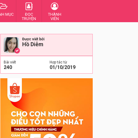
NH MỤC
ĐỌC
THÀNH
TRUYỆN
VIÊN
Được viết bởi
Hồ Diễm
Bài viết
Hợp tác từ
240
01/10/2019