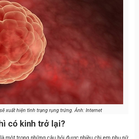
 sẽ xuất hiện tình trạng rụng trứng. Ảnh: Internet
ì có kinh trở lại?
ại là một trong những câu hỏi được nhiều chị em phụ nữ