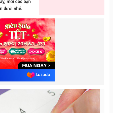
này, mời các bạn
ên dưới nhé.