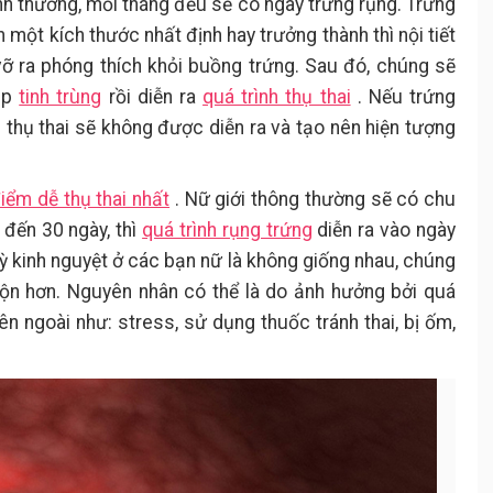
h thường, mỗi tháng đều sẽ có ngày trứng rụng. Trứng
n một kích thước nhất định hay trưởng thành thì nội tiết
vỡ ra phóng thích khỏi buồng trứng. Sau đó, chúng sẽ
ặp
tinh trùng
rồi diễn ra
quá trình thụ thai
. Nếu trứng
h thụ thai sẽ không được diễn ra và tạo nên hiện tượng
điểm dễ thụ thai nhất
. Nữ giới thông thường sẽ có chu
 đến 30 ngày, thì
quá trình rụng trứng
diễn ra vào ngày
 kinh nguyệt ở các bạn nữ là không giống nhau, chúng
n hơn. Nguyên nhân có thể là do ảnh hưởng bởi quá
bên ngoài như: stress, sử dụng thuốc tránh thai, bị ốm,