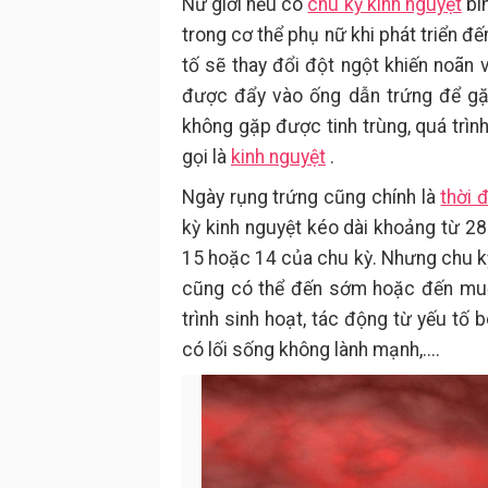
Nữ giới nếu có
chu kỳ kinh nguyệt
bìn
trong cơ thể phụ nữ khi phát triển đế
tố sẽ thay đổi đột ngột khiến noãn 
được đẩy vào ống dẫn trứng để g
không gặp được tinh trùng, quá trìn
gọi là
kinh nguyệt
.
Ngày rụng trứng cũng chính là
thời 
kỳ kinh nguyệt kéo dài khoảng từ 28
15 hoặc 14 của chu kỳ. Nhưng chu kỳ
cũng có thể đến sớm hoặc đến muộ
trình sinh hoạt, tác động từ yếu tố 
có lối sống không lành mạnh,....