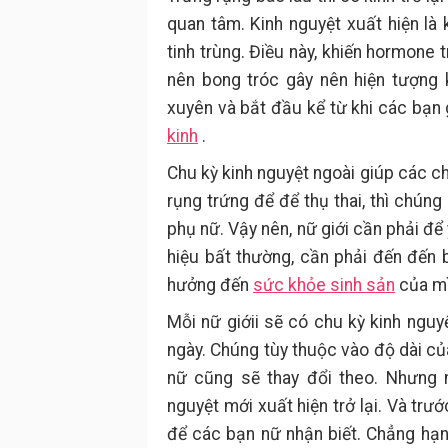
quan tâm. Kinh nguyệt xuất hiện là 
tinh trùng. Điều này, khiến hormone 
nên bong tróc gây nên hiện tượng 
xuyên và bắt đầu kể từ khi các bạn g
kinh
.
Chu kỳ kinh nguyệt ngoài giúp các ch
rụng trứng để để thụ thai, thì chún
phụ nữ. Vậy nên, nữ giới cần phải để
hiệu bất thường, cần phải đến đến b
hưởng đến
sức khỏe sinh sản
của mì
Mỗi nữ giớii sẽ có chu kỳ kinh ngu
ngày. Chúng tùy thuộc vào độ dài củ
nữ cũng sẽ thay đổi theo. Nhưng n
nguyệt mới xuất hiện trở lại. Và trư
để các bạn nữ nhận biết. Chẳng hạ