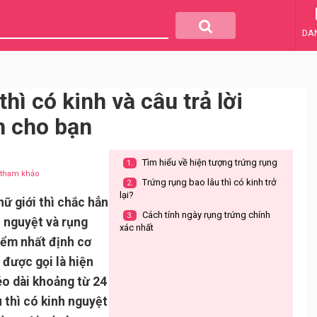
DA
hì có kinh và câu trả lời
h cho bạn
Tìm hiểu về hiện tượng trứng rụng
1.
u tham khảo
Trứng rụng bao lâu thì có kinh trở
2.
lại?
nữ giới thì chắc hẳn
Cách tính ngày rụng trứng chính
3.
h nguyệt và rụng
xác nhất
iểm nhất định cơ
 được gọi là hiện
o dài khoảng từ 24
u thì có kinh nguyệt