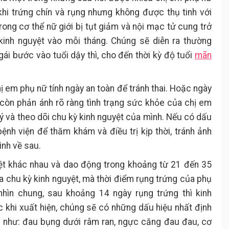
khi trứng chín và rụng nhưng không được thụ tinh với
trong cơ thể nữ giới bị tụt giảm và nội mạc tử cung trở
kinh nguyệt vào mỗi tháng. Chúng sẽ diễn ra thường
ái bước vào tuổi dậy thì, cho đến thời kỳ độ tuổi
mãn
ị em phụ nữ tính ngày an toàn để tránh thai. Hoặc ngày
g còn phản ánh rõ ràng tình trạng sức khỏe của chị em
 ý và theo dõi chu kỳ kinh nguyệt của mình. Nếu có dấu
ệnh viện để thăm khám và điều trị kịp thời, tránh ảnh
nh về sau.
yệt khác nhau và dao động trong khoảng từ 21 đến 35
a chu kỳ kinh nguyệt, mà thời điểm rụng trứng của phụ
hìn chung, sau khoảng 14 ngày rụng trứng thì kinh
ớc khi xuất hiện, chúng sẽ có những dấu hiệu nhất định
n như: đau bụng dưới râm ran, ngực căng đau đau, cơ