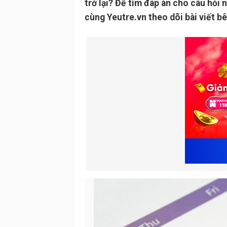
trở lại? Để tìm đáp án cho câu hỏi 
cùng Yeutre.vn theo dõi bài viết b