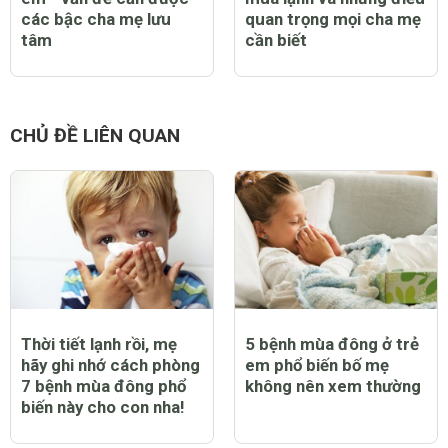
các bậc cha mẹ lưu
quan trọng mọi cha mẹ
tâm
cần biết
CHỦ ĐỀ LIÊN QUAN
Thời tiết lạnh rồi, mẹ
5 bệnh mùa đông ở trẻ
hãy ghi nhớ cách phòng
em phổ biến bố mẹ
7 bệnh mùa đông phổ
không nên xem thường
biến này cho con nha!