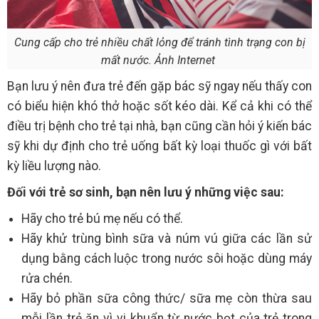
Cung cấp cho trẻ nhiều chất lỏng để tránh tình trạng con bị
mất nước. Ảnh Internet
Bạn lưu ý nên đưa trẻ đến gặp bác sỹ ngay nếu thấy con
có biểu hiện khó thở hoặc sốt kéo dài. Kể cả khi có thể
điều trị bệnh cho trẻ tại nhà, bạn cũng cần hỏi ý kiến bác
sỹ khi dự định cho trẻ uống bất kỳ loại thuốc gì với bất
kỳ liều lượng nào.
Đối với trẻ sơ sinh, bạn nên lưu ý những việc sau:
Hãy cho trẻ bú mẹ nếu có thể.
Hãy khử trùng bình sữa và núm vú giữa các lần sử
dụng bằng cách luộc trong nước sôi hoặc dùng máy
rửa chén.
Hãy bỏ phần sữa công thức/ sữa mẹ còn thừa sau
mỗi lần trẻ ăn vì vi khuẩn từ nước bọt của trẻ trong