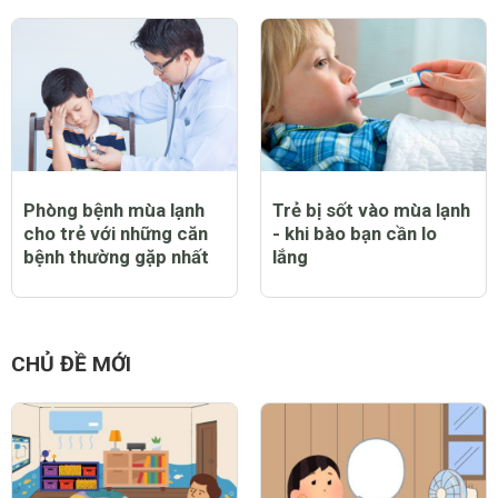
Phòng bệnh mùa lạnh
Trẻ bị sốt vào mùa lạnh
cho trẻ với những căn
- khi bào bạn cần lo
bệnh thường gặp nhất
lắng
CHỦ ĐỀ MỚI