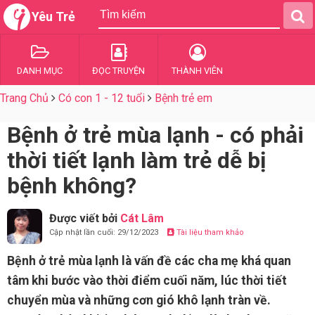
Yêu Trẻ
DANH MỤC
ĐỌC TRUYỆN
THÀNH VIÊN
Trang Chủ
Có con 1 - 12 tuổi
Bệnh trẻ em
Bệnh ở trẻ mùa lạnh - có phải
thời tiết lạnh làm trẻ dễ bị
bệnh không?
Được viết bởi
Cát Lâm
Cập nhật lần cuối: 29/12/2023
Tài liệu tham khảo
Bệnh ở trẻ mùa lạnh là vấn đề các cha mẹ khá quan
tâm khi bước vào thời điểm cuối năm, lúc thời tiết
chuyển mùa và những cơn gió khô lạnh tràn về.