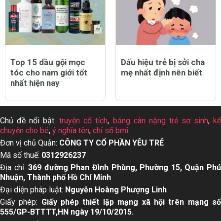
Top 15 dầu gội mọc
Dấu hiệu trẻ bị sởi cha
tóc cho nam giới tốt
mẹ nhất định nên biết
nhất hiện nay
Chủ đề nổi bật:
truyện cổ tích
,
bảng cân nặng trẻ sơ sinh
,
k
chuyện cho bé
,
ý nghĩa tên
,
chỉ số bmi
Đơn vị chủ Quản:
CÔNG TY CỔ PHẦN YÊU TRẺ
Mã số thuế:
0312926237
Địa chỉ:
369 đường Phan Đình Phùng, Phường 15, Quận Ph
Nhuận, Thành phố Hồ Chí Minh
Đại diện pháp luật:
Nguyễn Hoàng Phượng Linh
Giấy phép:
Giấy phép thiết lập mạng xã hội trên mạng s
555/GP-BTTTT,HN ngày 19/10/2015.