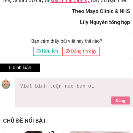
thể, và sau đó hãy đi
khám thai định kỳ
đầy đủ bạn nhé.
Theo Mayo Clinic & NHS
Lily Nguyễn tổng hợp
Bạn cảm thấy bài viết này thế nào?
Hữu Ích
Đáng tin cậy
0 bình luận
Đăng
CHỦ ĐỀ NỔI BẬT