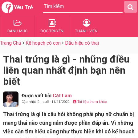
Yêu Trẻ
DANH MỤC
ĐỌC TRUYỆN
THÀNH VIÊN
Trang Chủ
Kế hoạch có con
Dấu hiệu có thai
Thai trứng là gì - những điều
liên quan nhất định bạn nên
biết
Được viết bởi
Cát Lâm
Cập nhật lần cuối: 11/11/2022
Tài liệu tham khảo
Thai trứng là gì là câu hỏi không phải phụ nữ chuẩn bị
mang thai nào cũng nắm được phần đáp án. Vì những
việc cần tìm hiểu cũng như thực hiện khi có kế hoạch