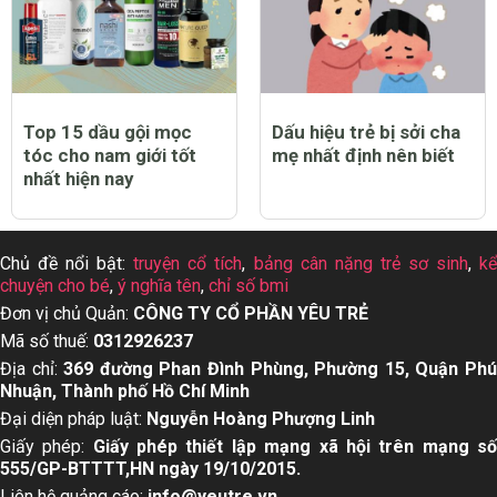
Top 15 dầu gội mọc
Dấu hiệu trẻ bị sởi cha
tóc cho nam giới tốt
mẹ nhất định nên biết
nhất hiện nay
Chủ đề nổi bật:
truyện cổ tích
,
bảng cân nặng trẻ sơ sinh
,
k
chuyện cho bé
,
ý nghĩa tên
,
chỉ số bmi
Đơn vị chủ Quản:
CÔNG TY CỔ PHẦN YÊU TRẺ
Mã số thuế:
0312926237
Địa chỉ:
369 đường Phan Đình Phùng, Phường 15, Quận Ph
Nhuận, Thành phố Hồ Chí Minh
Đại diện pháp luật:
Nguyễn Hoàng Phượng Linh
Giấy phép:
Giấy phép thiết lập mạng xã hội trên mạng s
555/GP-BTTTT,HN ngày 19/10/2015.
Liên hệ quảng cáo:
info@yeutre.vn