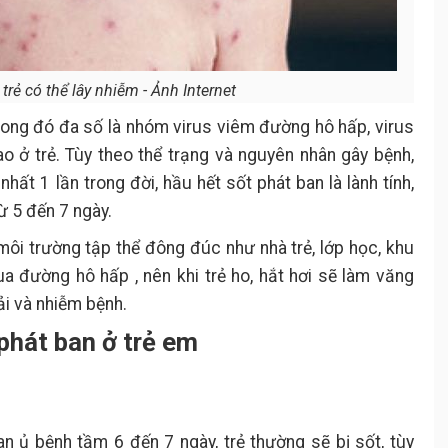
trẻ có thể lây nhiễm - Ảnh Internet
trong đó đa số là nhóm virus viêm đường hô hấp, virus
 cao ở trẻ. Tùy theo thể trạng và nguyên nhân gây bệnh,
hất 1 lần trong đời, hầu hết sốt phát ban là lành tính,
ừ 5 đến 7 ngày.
 môi trường tập thể đông đúc như nhà trẻ, lớp học, khu
y qua đường hô hấp
, nên khi trẻ ho, hắt hơi sẽ làm văng
ải và nhiễm bệnh.
phát ban ở trẻ em
an ủ bệnh tầm 6 đến 7 ngày, trẻ thường sẽ bị sốt, tùy