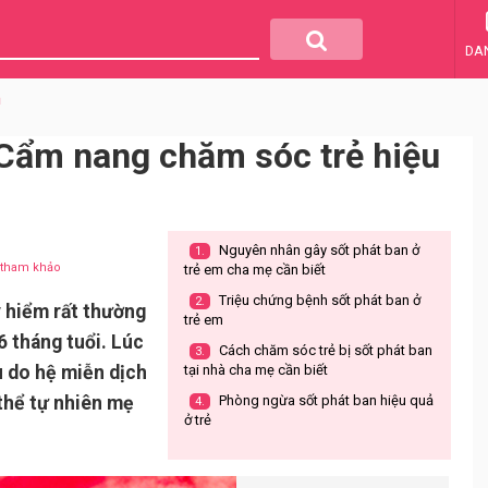
DA
m
: Cẩm nang chăm sóc trẻ hiệu
Nguyên nhân gây sốt phát ban ở
1.
u tham khảo
trẻ em cha mẹ cần biết
Triệu chứng bệnh sốt phát ban ở
2.
y hiểm rất thường
trẻ em
6 tháng tuổi. Lúc
Cách chăm sóc trẻ bị sốt phát ban
3.
u do hệ miễn dịch
tại nhà cha mẹ cần biết
thể tự nhiên mẹ
Phòng ngừa sốt phát ban hiệu quả
4.
ở trẻ