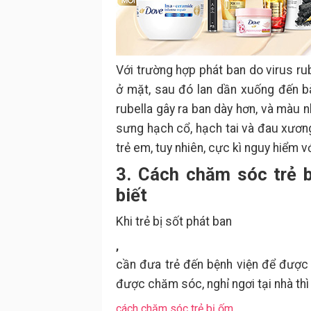
Với trường hợp phát ban do virus ru
ở mặt, sau đó lan dần xuống đến bà
rubella gây ra ban dày hơn, và màu n
sưng hạch cổ, hạch tai và đau xương
trẻ em, tuy nhiên, cực kì nguy hiểm v
3. Cách chăm sóc trẻ b
biết
Khi trẻ bị sốt phát ban
,
cần đưa trẻ đến bệnh viện để được c
được chăm sóc, nghỉ ngơi tại nhà th
cách chăm sóc trẻ bị ốm