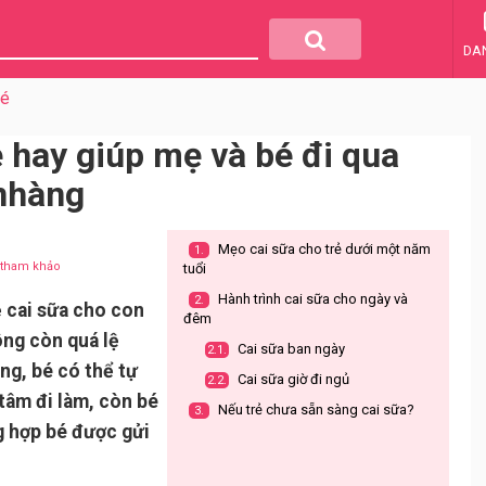
DA
bé
 hay giúp mẹ và bé đi qua
nhàng
Mẹo cai sữa cho trẻ dưới một năm
1.
u tham khảo
tuổi
Hành trình cai sữa cho ngày và
2.
ẹ cai sữa cho con
đêm
ông còn quá lệ
Cai sữa ban ngày
2.1.
ng, bé có thể tự
Cai sữa giờ đi ngủ
2.2.
tâm đi làm, còn bé
Nếu trẻ chưa sẵn sàng cai sữa?
3.
g hợp bé được gửi