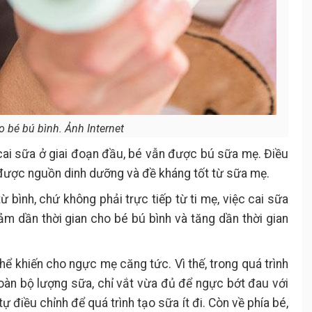
o bé bú bình. Ảnh Internet
 cai sữa ở giai đoạn đầu, bé vẫn được bú sữa mẹ. Điều
ược nguồn dinh dưỡng và đề kháng tốt từ sữa mẹ.
 bình, chứ không phải trực tiếp từ ti mẹ, việc cai sữa
ảm dần thời gian cho bé bú bình và tăng dần thời gian
hể khiến cho ngực mẹ căng tức. Vì thế, trong quá trình
toàn bộ lượng sữa, chỉ vắt vừa đủ để ngực bớt đau với
ự điều chỉnh để quá trình tạo sữa ít đi. Còn về phía bé,