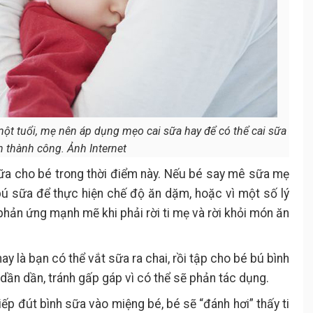
một tuổi, mẹ nên áp dụng mẹo cai sữa hay để có thể cai sữa
n thành công. Ảnh Internet
sữa cho bé trong thời điểm này. Nếu bé say mê sữa mẹ
bú sữa để thực hiện chế độ ăn dặm, hoặc vì một số lý
hản ứng mạnh mẽ khi phải rời ti mẹ và rời khỏi món ăn
ay là bạn có thể vắt sữa ra chai, rồi tập cho bé bú bình
 dần dần, tránh gấp gáp vì có thể sẽ phản tác dụng.
iếp đút bình sữa vào miệng bé, bé sẽ “đánh hơi” thấy ti