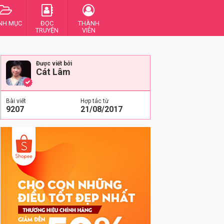
NH MỤC
ĐỌC
THÀNH
TRUYỆN
VIÊN
Được viết bởi
Cát Lâm
Bài viết
Hợp tác từ
9207
21/08/2017