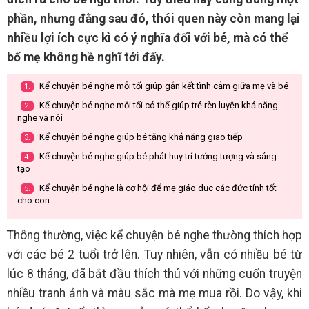
phần, nhưng đằng sau đó, thói quen này còn mang lại
nhiều lợi ích cực kì có ý nghĩa đối với bé, mà có thể
bố mẹ không hề nghĩ tới đấy.
Kể chuyện bé nghe mỗi tối giúp gắn kết tình cảm giữa mẹ và bé
1.
Kể chuyện bé nghe mỗi tối có thể giúp trẻ rèn luyện khả năng
2.
nghe và nói
Kể chuyện bé nghe giúp bé tăng khả năng giao tiếp
3.
Kể chuyện bé nghe giúp bé phát huy trí tưởng tượng và sáng
4.
tạo
Kể chuyện bé nghe là cơ hội để mẹ giáo dục các đức tính tốt
5.
cho con
Thông thường, việc kể chuyện bé nghe thường thích hợp
với các bé 2 tuổi trở lên. Tuy nhiên, vẫn có nhiều bé từ
lúc 8 tháng, đã bắt đầu thích thú với những cuốn truyện
nhiều tranh ảnh và màu sắc mà mẹ mua rồi. Do vậy, khi