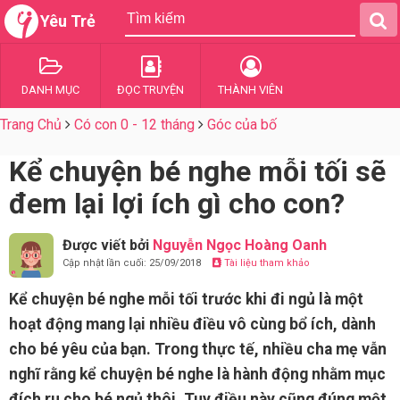
Yêu Trẻ
DANH MỤC
ĐỌC TRUYỆN
THÀNH VIÊN
Trang Chủ
Có con 0 - 12 tháng
Góc của bố
Kể chuyện bé nghe mỗi tối sẽ
đem lại lợi ích gì cho con?
Được viết bởi
Nguyễn Ngọc Hoàng Oanh
Cập nhật lần cuối: 25/09/2018
Tài liệu tham khảo
Kể chuyện bé nghe mỗi tối trước khi đi ngủ là một
hoạt động mang lại nhiều điều vô cùng bổ ích, dành
cho bé yêu của bạn. Trong thực tế, nhiều cha mẹ vẫn
nghĩ rằng kể chuyện bé nghe là hành động nhằm mục
đích ru cho bé ngủ thôi. Tuy điều này cũng đúng một