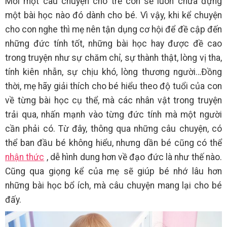
Mỗi một câu chuyện cho trẻ con sẽ luôn chứa đựng
một bài học nào đó dành cho bé. Vì vậy, khi kể chuyện
cho con nghe thì mẹ nên tận dụng cơ hội để đề cập đến
những đức tính tốt, những bài học hay được đề cao
trong truyện như sự chăm chỉ, sự thành thật, lòng vị tha,
tính kiên nhẫn, sự chịu khó, lòng thương người…Đồng
thời, mẹ hãy giải thích cho bé hiểu theo độ tuổi của con
về từng bài học cụ thể, mà các nhân vật trong truyện
trải qua, nhấn mạnh vào từng đức tính mà một người
cần phải có. Từ đây, thông qua những câu chuyện, có
thể ban đầu bé không hiểu, nhưng dần bé cũng có thể
nhận thức
, dễ hình dung hơn về đạo đức là như thế nào.
Cũng qua giọng kể của mẹ sẽ giúp bé nhớ lâu hơn
những bài học bổ ích, mà câu chuyện mang lại cho bé
đấy.