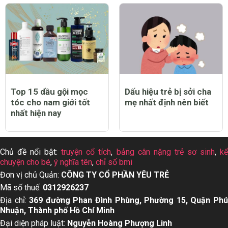
Top 15 dầu gội mọc
Dấu hiệu trẻ bị sởi cha
tóc cho nam giới tốt
mẹ nhất định nên biết
nhất hiện nay
Chủ đề nổi bật:
truyện cổ tích
,
bảng cân nặng trẻ sơ sinh
,
k
chuyện cho bé
,
ý nghĩa tên
,
chỉ số bmi
Đơn vị chủ Quản:
CÔNG TY CỔ PHẦN YÊU TRẺ
Mã số thuế:
0312926237
Địa chỉ:
369 đường Phan Đình Phùng, Phường 15, Quận Ph
Nhuận, Thành phố Hồ Chí Minh
Đại diện pháp luật:
Nguyễn Hoàng Phượng Linh