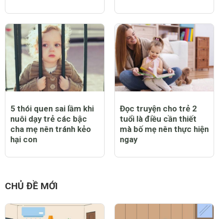
5 thói quen sai lầm khi
Đọc truyện cho trẻ 2
nuôi dạy trẻ các bậc
tuổi là điều cần thiết
cha mẹ nên tránh kẻo
mà bố mẹ nên thực hiện
hại con
ngay
CHỦ ĐỀ MỚI