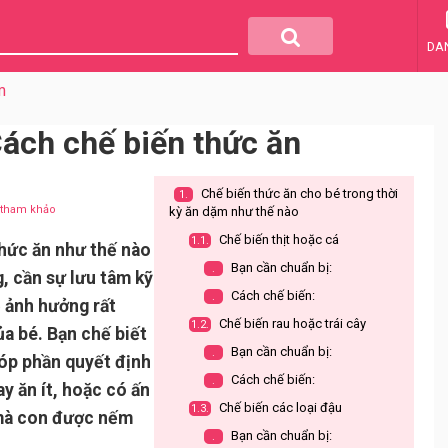
DA
m
ách chế biến thức ăn
Chế biến thức ăn cho bé trong thời
1.
u tham khảo
kỳ ăn dặm như thế nào
Chế biến thịt hoặc cá
1.1.
thức ăn như thế nào
Bạn cần chuẩn bị:
.
, cần sự lưu tâm kỹ
Cách chế biến:
.
ẽ ảnh hưởng rất
Chế biến rau hoặc trái cây
1.2.
ủa bé. Bạn chế biết
Bạn cần chuẩn bị:
.
óp phần quyết định
Cách chế biến:
.
y ăn ít, hoặc có ấn
Chế biến các loại đậu
1.3.
 mà con được nếm
Bạn cần chuẩn bị:
.