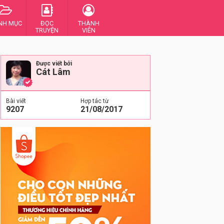
NH MỤC
ĐỌC
THÀNH
TRUYỆN
VIÊN
Được viết bởi
Cát Lâm
Bài viết
Hợp tác từ
9207
21/08/2017