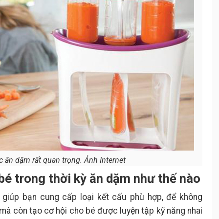
tuổi
Bữa ăn cho bé 12 tháng tuổi
3.5.
Lưu ý chung
3.6.
Lời nhắn từ Yeutre.vn
.
c ăn dặm rất quan trọng. Ảnh Internet
 bé trong thời kỳ ăn dặm như thế nào
 giúp bạn cung cấp loại kết cấu phù hợp, để không
mà còn tạo cơ hội cho bé được luyện tập kỹ năng nhai