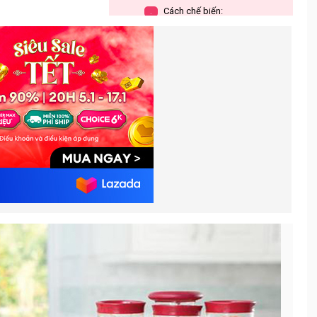
Cách chế biến:
.
Giữ vệ sinh an toàn thực phẩm khi
2.
chế biến đồ ăn cho trẻ
Sạch sẽ
2.1.
Để riêng thực phẩm sống
2.2.
Nấu và hâm thực phẩm
2.3.
Mức nhiệt độ dành cho từng
.
loại thực phẩm cụ thể như sau:
Nếu bạn không có nhiệt kế,
.
hãy nấu thực phẩm cho đến khi:
Để nguội và làm lạnh thực
2.4.
phẩm
Một số hướng dẫn cơ bản khi cho
3.
trẻ ăn dặm
Bữa ăn cho trẻ 6 tháng tuổi
3.1.
Bữa ăn cho trẻ 7 tháng tuổi
3.2.
Bữa ăn cho trẻ 8-9 tháng tuổi
3.3.
Bữa ăn cho trẻ 10-11 tháng
3.4.