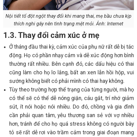
Nội tiết tố đột ngột thay đổi khi mang thai, mẹ bầu chưa kịp
thích nghi gây nên tình trạng mệt mỏi. Ảnh: Internet
1.3. Thay đổi cảm xúc ở mẹ
Ở tháng đầu thai kỳ, cảm xúc của phụ nữ rất dễ bị tác
động. Họ có phần nhạy cảm và dễ xúc động hơn bình
thường rất nhiều. Bên cạnh đó, các dấu hiệu có thai
cũng làm cho họ lo lắng, bất an xen lẫn hồi hộp, vui
sướng không biết có phải mình có thai hay không.
Tùy theo trường hợp thể trạng của từng người, mà họ
có thể sẽ có thể dễ nóng giận, cáu gắt, trí nhớ giảm
sút, ít nói hoặc nói nhiều. Do đó, chồng và gia đình
cần phải quan tâm, yêu thương san sẻ với vợ nhiều
hơn, tránh để cho họ quá stress không có người bày
tỏ sẽ rất dễ rơi vào trầm cảm trong giai đoạn mang