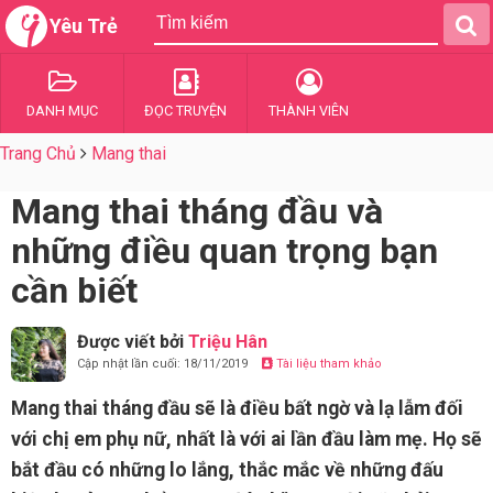
Yêu Trẻ
DANH MỤC
ĐỌC TRUYỆN
THÀNH VIÊN
Trang Chủ
Mang thai
Mang thai tháng đầu và
những điều quan trọng bạn
cần biết
Được viết bởi
Triệu Hân
Cập nhật lần cuối: 18/11/2019
Tài liệu tham khảo
Mang thai tháng đầu sẽ là điều bất ngờ và lạ lẫm đối
với chị em phụ nữ, nhất là với ai lần đầu làm mẹ. Họ sẽ
bắt đầu có những lo lắng, thắc mắc về những đấu