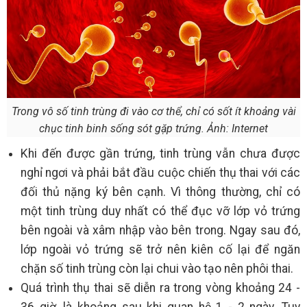
Trong vô số tinh trùng đi vào cơ thể, chỉ có sốt ít khoảng vài
chục tinh binh sống sót gặp trứng. Ảnh: Internet
Khi đến được gần trứng, tinh trùng vẫn chưa được
nghỉ ngơi và phải bắt đầu cuộc chiến thụ thai với các
đối thủ nặng ký bên cạnh. Vì thông thường, chỉ có
một tinh trùng duy nhất có thể đục vỡ lớp vỏ trứng
bên ngoài và xâm nhập vào bên trong. Ngay sau đó,
lớp ngoài vỏ trứng sẽ trở nên kiên cố lại để ngăn
chặn số tinh trùng còn lại chui vào tạo nên phôi thai.
Quá trình thụ thai sẽ diễn ra trong vòng khoảng 24 -
36 giờ, là khoảng sau khi quan hệ 1 - 2 ngày. Tuy