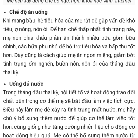
Mẹ nên xây dựng chế độ ngủ, nghỉ khoa học. Ảnh: Internet
Chế độ ăn uống
Khi mang bầu, hệ tiêu hóa của mẹ rất dễ gặp vấn đề khó
tiêu, ợ nóng, nôn ói. Để hạn chế thấp nhất tình trạng này,
mẹ nên chia khẩu phần ăn thành nhiều bữa gồm bữa
chính, các bữa phụ nhỏ để hỗ trợ tiêu hóa và hấp thụ tốt
hơn. Đây cũng là cách giúp mẹ ăn ngon miệng, giảm bớt
tình trạng ốm nghén, buồn nôn, nôn ói của tháng đầu
thai kỳ.
Uống đủ nước
Trong tháng đầu thai kỳ, nội tiết tố và hoạt động trao đổi
chất bên trong cơ thể mẹ sẽ bắt đầu làm việc tích cực.
Điều này làm mẹ dễ xảy ra tình trạng mất nước, mẹ hãy
chú ý bổ sung thêm nước để giúp cơ thể làm việc tốt
hơn, cũng giống như tăng cường nhiên liệu cho động cơ
hoạt động hiệu quả. Mẹ có thể bổ sung thêm nước từ