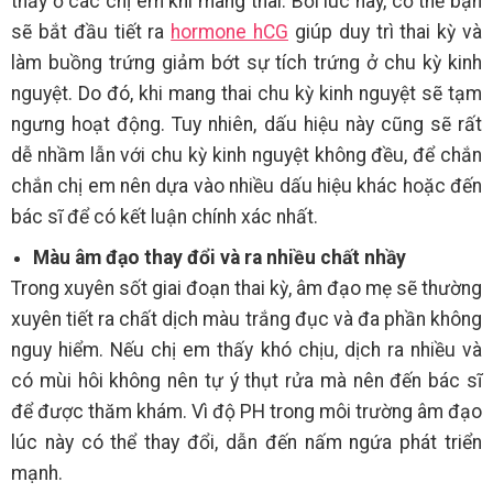
thấy ở các chị em khi mang thai. Bởi lúc này, cơ thể bạn
sẽ bắt đầu tiết ra
hormone hCG
giúp duy trì thai kỳ và
làm buồng trứng giảm bớt sự tích trứng ở chu kỳ kinh
nguyệt. Do đó, khi mang thai chu kỳ kinh nguyệt sẽ tạm
ngưng hoạt động. Tuy nhiên, dấu hiệu này cũng sẽ rất
dễ nhầm lẫn với chu kỳ kinh nguyệt không đều, để chắn
chắn chị em nên dựa vào nhiều dấu hiệu khác hoặc đến
bác sĩ để có kết luận chính xác nhất.
Màu âm đạo thay đổi và ra nhiều chất nhầy
Trong xuyên sốt giai đoạn thai kỳ, âm đạo mẹ sẽ thường
xuyên tiết ra chất dịch màu trắng đục và đa phần không
nguy hiểm. Nếu chị em thấy khó chịu, dịch ra nhiều và
có mùi hôi không nên tự ý thụt rửa mà nên đến bác sĩ
để được thăm khám. Vì độ PH trong môi trường âm đạo
lúc này có thể thay đổi, dẫn đến nấm ngứa phát triển
mạnh.