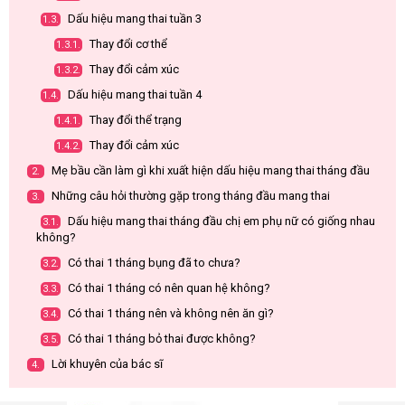
Dấu hiệu mang thai tuần 3
1.3.
Thay đổi cơ thể
1.3.1.
Thay đổi cảm xúc
1.3.2.
Dấu hiệu mang thai tuần 4
1.4.
Thay đổi thể trạng
1.4.1.
Thay đổi cảm xúc
1.4.2.
Mẹ bầu cần làm gì khi xuất hiện dấu hiệu mang thai tháng đầu
2.
Những câu hỏi thường gặp trong tháng đầu mang thai
3.
Dấu hiệu mang thai tháng đầu chị em phụ nữ có giống nhau
3.1.
không?
Có thai 1 tháng bụng đã to chưa?
3.2.
Có thai 1 tháng có nên quan hệ không?
3.3.
Có thai 1 tháng nên và không nên ăn gì?
3.4.
Có thai 1 tháng bỏ thai được không?
3.5.
Lời khuyên của bác sĩ
4.