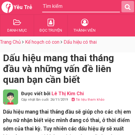
Yêu Trẻ
DANH MỤC
ĐỌC TRUYỆN
THÀNH VIÊN
Trang Chủ
Kế hoạch có con
Dấu hiệu có thai
Dấu hiệu mang thai tháng
đầu và những vấn đề liên
quan bạn cần biết
Được viết bởi
Lê Thị Kim Chi
Cập nhật lần cuối: 26/11/2019
Tài liệu tham khảo
Dấu hiệu mang thai tháng đầu sẽ giúp cho các chị em
phụ nữ nhận biết việc mình đang có thai, ở thời điểm
sớm của thai kỳ. Tuy nhiên các dấu hiệu ấy sẽ xuất