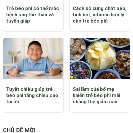
Trẻ béo phì có thể mắc
Cách bổ sung chất béo,
bệnh ung thư thận và
tinh bột, vitamin hợp lý
tuyến giáp
cho trẻ béo phì
Tuyệt chiêu giúp trẻ
Sai lầm của bố mẹ
béo phì tăng chiều cao
khiến trẻ béo phì mãi
tối ưu
chẳng thể giảm cân
CHỦ ĐỀ MỚI