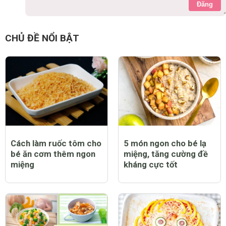
Đăng
CHỦ ĐỀ NỔI BẬT
Cách làm ruốc tôm cho
5 món ngon cho bé lạ
bé ăn cơm thêm ngon
miệng, tăng cường đề
miệng
kháng cực tốt