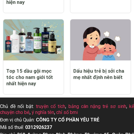
hiện nay
Top 15 dầu gội mọc
Dấu hiệu trẻ bị sởi cha
tóc cho nam giới tốt
mẹ nhất định nên biết
nhất hiện nay
Chủ đề nổi bật:
truyện cổ tích
,
bảng cân nặng trẻ sơ sinh
,
k
chuyện cho bé
,
ý nghĩa tên
,
chỉ số bmi
Đơn vị chủ Quản:
CÔNG TY CỔ PHẦN YÊU TRẺ
Mã số thuế:
0312926237