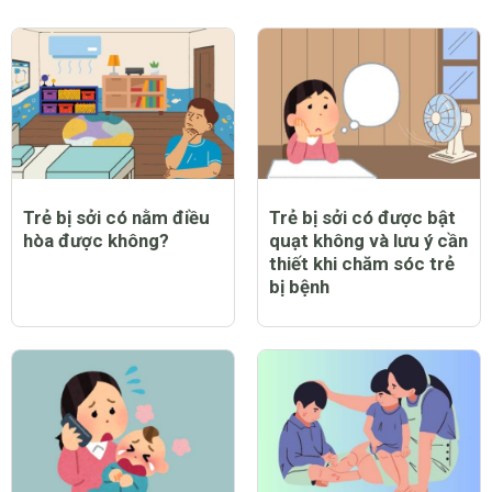
Trẻ bị sởi có nằm điều
Trẻ bị sởi có được bật
hòa được không?
quạt không và lưu ý cần
thiết khi chăm sóc trẻ
bị bệnh