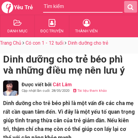
Yêu Trẻ
DANH MỤC
ĐỌC TRUYỆN
THÀNH VIÊN
Trang Chủ
Có con 1 - 12 tuổi
Dinh dưỡng cho trẻ
Dinh dưỡng cho trẻ béo phì
và những điều mẹ nên lưu ý
Được viết bởi
Cát Lâm
Cập nhật lần cuối: 28/05/2020
Tài liệu tham khảo
Dinh dưỡng cho trẻ béo phì là một vấn đề các cha mẹ
rất cần quan tâm đến. Vì đây là một yếu tố quan trọng
giúp tình trạng thừa cân của trẻ giảm dần. Nếu kiên
trì, thậm chí cha mẹ còn có thể giúp con lấy lại cơ
thể với cân nặng khỏe mạnh.