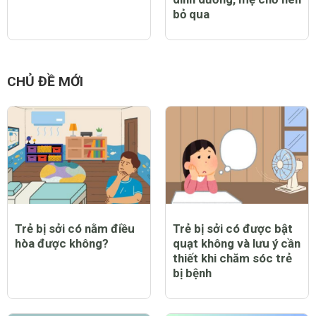
bỏ qua
CHỦ ĐỀ MỚI
Trẻ bị sởi có nằm điều
Trẻ bị sởi có được bật
hòa được không?
quạt không và lưu ý cần
thiết khi chăm sóc trẻ
bị bệnh