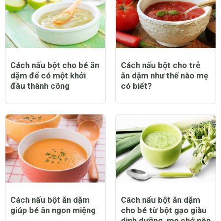
Cách nấu bột cho bé ăn
Cách nấu bột cho trẻ
dặm để có một khởi
ăn dặm như thế nào mẹ
đầu thành công
có biết?
Cách nấu bột ăn dặm
Cách nấu bột ăn dặm
giúp bé ăn ngon miệng
cho bé từ bột gạo giàu
dinh dưỡng, mẹ chớ nên