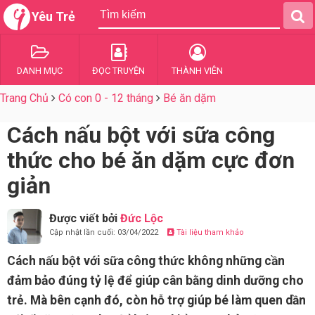
Yêu Trẻ
DANH MỤC
ĐỌC TRUYỆN
THÀNH VIÊN
Trang Chủ
Có con 0 - 12 tháng
Bé ăn dặm
Cách nấu bột với sữa công
thức cho bé ăn dặm cực đơn
giản
Được viết bởi
Đức Lộc
Cập nhật lần cuối: 03/04/2022
Tài liệu tham khảo
Cách nấu bột với sữa công thức không những cần
đảm bảo đúng tỷ lệ để giúp cân bằng dinh dưỡng cho
trẻ. Mà bên cạnh đó, còn hỗ trợ giúp bé làm quen dần