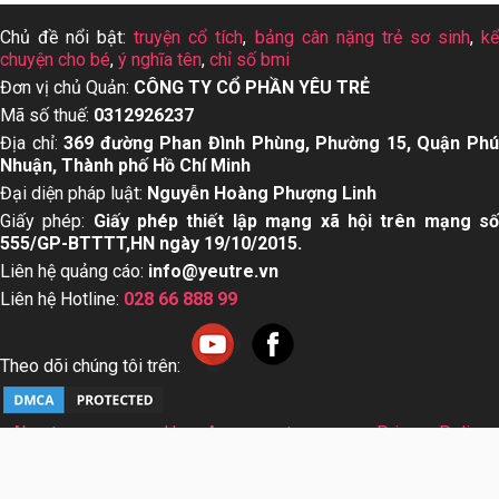
Chủ đề nổi bật:
truyện cổ tích
,
bảng cân nặng trẻ sơ sinh
,
k
chuyện cho bé
,
ý nghĩa tên
,
chỉ số bmi
Đơn vị chủ Quản:
CÔNG TY CỔ PHẦN YÊU TRẺ
Mã số thuế:
0312926237
Địa chỉ:
369 đường Phan Đình Phùng, Phường 15, Quận Ph
Nhuận, Thành phố Hồ Chí Minh
Đại diện pháp luật:
Nguyễn Hoàng Phượng Linh
Giấy phép:
Giấy phép thiết lập mạng xã hội trên mạng s
555/GP-BTTTT,HN ngày 19/10/2015.
Liên hệ quảng cáo:
info@yeutre.vn
Liên hệ Hotline:
028 66 888 99
Theo dõi chúng tôi trên:
About us
User Agreement
Privacy Policy
Sơ đồ trang web
© Copyright 2014 Yeutre.vn, all rights reserved. Chuyên