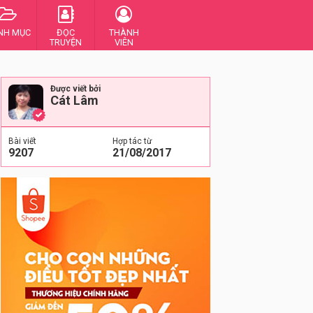
NH MỤC
ĐỌC
THÀNH
TRUYỆN
VIÊN
Được viết bởi
Cát Lâm
Bài viết
Hợp tác từ
9207
21/08/2017