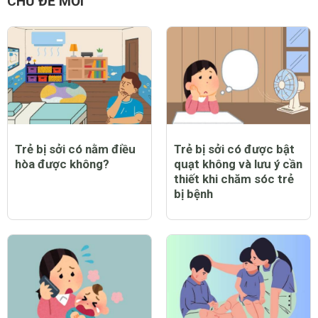
CHỦ ĐỀ MỚI
Trẻ bị sởi có nằm điều
Trẻ bị sởi có được bật
hòa được không?
quạt không và lưu ý cần
thiết khi chăm sóc trẻ
bị bệnh