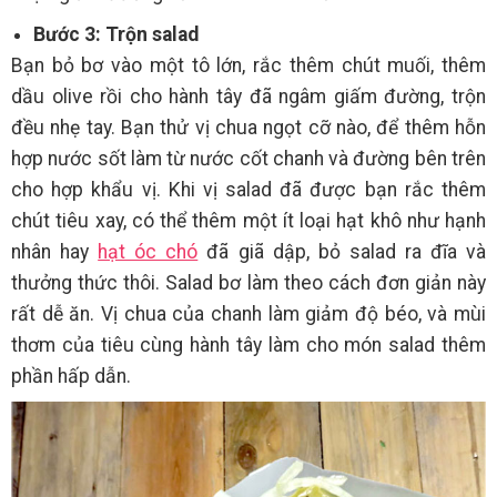
Bước 3: Trộn salad
Bạn bỏ bơ vào một tô lớn, rắc thêm chút muối, thêm
dầu olive rồi cho hành tây đã ngâm giấm đường, trộn
đều nhẹ tay. Bạn thử vị chua ngọt cỡ nào, để thêm hỗn
hợp nước sốt làm từ nước cốt chanh và đường bên trên
cho hợp khẩu vị. Khi vị salad đã được bạn rắc thêm
chút tiêu xay, có thể thêm một ít loại hạt khô như hạnh
nhân hay
hạt óc chó
đã giã dập, bỏ salad ra đĩa và
thưởng thức thôi. Salad bơ làm theo cách đơn giản này
rất dễ ăn. Vị chua của chanh làm giảm độ béo, và mùi
thơm của tiêu cùng hành tây làm cho món salad thêm
phần hấp dẫn.