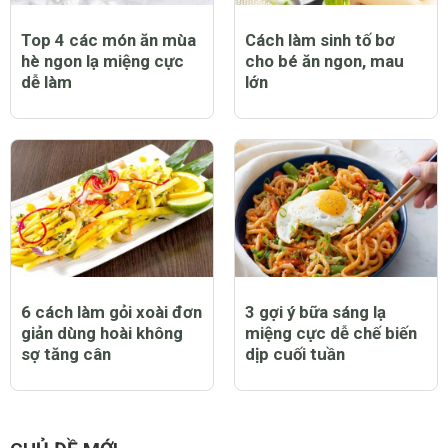
Top 4 các món ăn mùa
Cách làm sinh tố bơ
hè ngon lạ miệng cực
cho bé ăn ngon, mau
dễ làm
lớn
6 cách làm gỏi xoài đơn
3 gợi ý bữa sáng lạ
giản dùng hoài không
miệng cực dễ chế biến
sợ tăng cân
dịp cuối tuần