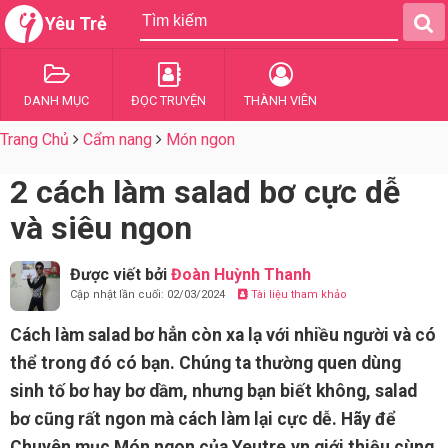
Yêu Trẻ
DANH MỤC
ĐỌC TRUYỆN
THÀNH VIÊN
Trang Chủ
Cẩm nang
Món ngon
2 cách làm salad bơ cực dễ
và siêu ngon
Được viết bởi
Đoàn Huỳnh Thanh
Cập nhật lần cuối: 02/03/2024
Tài liệu tham khảo
Cách làm salad bơ hẳn còn xa lạ với nhiều người và có
thể trong đó có bạn. Chúng ta thường quen dùng
sinh tố bơ hay bơ dầm, nhưng bạn biết không, salad
bơ cũng rất ngon mà cách làm lại cực dễ. Hãy để
Chuyên mục Món ngon của Yeutre.vn giới thiệu cùng