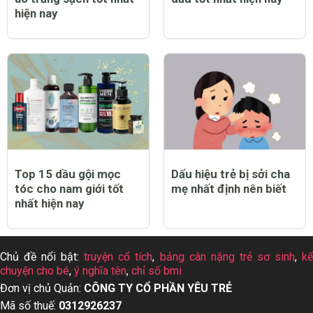
hiện nay
Top 15 dầu gội mọc
Dấu hiệu trẻ bị sởi cha
tóc cho nam giới tốt
mẹ nhất định nên biết
nhất hiện nay
Chủ đề nổi bật:
truyện cổ tích
,
bảng cân nặng trẻ sơ sinh
,
k
chuyện cho bé
,
ý nghĩa tên
,
chỉ số bmi
Đơn vị chủ Quản:
CÔNG TY CỔ PHẦN YÊU TRẺ
Mã số thuế:
0312926237