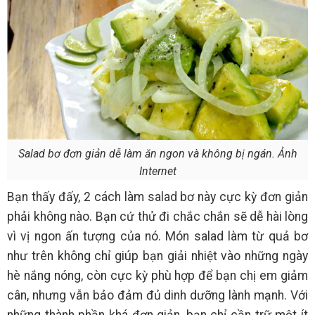
Salad bơ đơn giản dễ làm ăn ngon và không bị ngán. Ảnh
Internet
Bạn thấy đấy, 2 cách làm salad bơ này cực kỳ đơn giản
phải không nào. Bạn cứ thử đi chắc chắn sẽ dễ hài lòng
vì vị ngon ấn tượng của nó. Món salad làm từ quả bơ
như trên không chỉ giúp bạn giải nhiệt vào những ngày
hè nắng nóng, còn cực kỳ phù hợp để bạn chị em giảm
cân, nhưng vẫn bảo đảm đủ dinh dưỡng lành mạnh. Với
những thành phần khá đơn giản, bạn chỉ cần trữ một ít