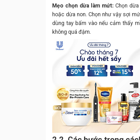
Mẹo chọn dừa làm mứt:
Chọn dừa 
hoặc dừa non. Chọn như vậy sợi mứ
dùng tay bấm vào nếu cảm thấy mề
không quá đậm.
2.2. Các bước trong các