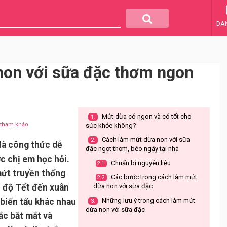
DA
non với sữa đặc thơm ngon
Mứt dừa có ngon và có tốt cho
1.
u tham khảo
sức khỏe không?
Cách làm mứt dừa non với sữa
2.
là công thức dễ
đặc ngọt thơm, béo ngậy tại nhà
ợc chị em học hỏi.
Chuẩn bị nguyên liệu
2.1.
ứt truyền thống
Các bước trong cách làm mứt
2.2.
i độ Tết đến xuân
dừa non với sữa đặc
 biến tấu khác nhau
Những lưu ý trong cách làm mứt
3.
dừa non với sữa đặc
ắc bắt mắt và