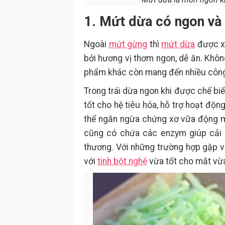
1. Mứt dừa có ngon và
Ngoài
mứt gừng
thì
mứt dừa
được xe
bởi hương vị thơm ngon, dễ ăn. Khôn
phẩm khác còn mang đến nhiều công 
Trong trái dừa ngon khi được chế bi
tốt cho hệ tiêu hóa, hỗ trợ hoạt độ
thể ngăn ngừa chứng xơ vữa động m
cũng có chứa các enzym giúp cải th
thương. Với những trường hợp gặp v
với
tinh bột nghệ
vừa tốt cho mắt vừa