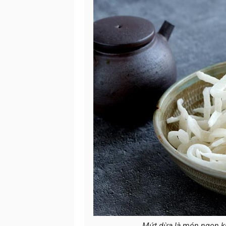
Mứt dừa là món ngon khô