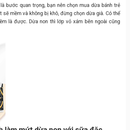
là bước quan trọng, bạn nên chọn mua dừa bánh trẻ
t sẽ mềm và không bị khô, đừng chọn dừa già. Có thể
m là được. Dừa non thì lớp vỏ xám bên ngoài cũng
h làm mứt dừa non với sữa đặc