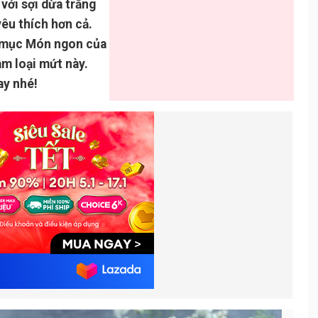
với sợi dừa trắng
êu thích hơn cả.
n mục Món ngon của
àm loại mứt này.
ay nhé!