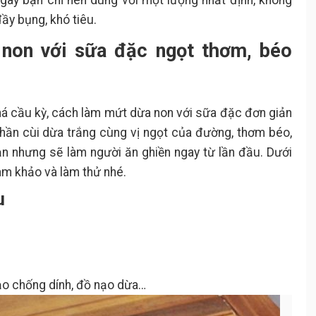
ngày bạn chỉ nên dùng với một lượng nhất định, không
ầy bụng, khó tiêu.
non với sữa đặc ngọt thơm, béo
á cầu kỳ, cách làm mứt dừa non với sữa đặc đơn giản
phần cùi dừa trắng cùng vị ngọt của đường, thơm béo,
n nhưng sẽ làm người ăn ghiền ngay từ lần đầu. Dưới
ham khảo và làm thử nhé.
u
hảo chống dính, đồ nạo dừa…