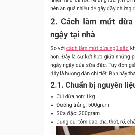
nhiên như cà rốt. Nhưng lưu ý, mỗi 
nên ăn quá nhiều dễ gây đầy chứng đ
2. Cách làm mứt dừa 
ngậy tại nhà
So với
cách làm mứt dừa ngũ sắc
kh
hơn. Đây là sự kết hợp giữa những 
ngầy ngậy của sữa đặc. Tuy đơn giả
đây là hướng dẫn chi tiết. Bạn hãy t
2.1. Chuẩn bị nguyên liệ
Cùi dừa non: 1kg
Đường trắng: 500gram
Sữa đặc: 200gram
Dụng cụ: tôm dao, đĩa, thớt, rổ, c