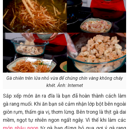
Gà chiên trên lửa nhỏ vừa để chúng chín vàng không cháy
khét. Ảnh: Internet
Sắp xếp món ăn ra đĩa là bạn đã hoàn thành cách làm
gà rang muối. Khi ăn bạn sẽ cảm nhận lớp bột bên ngoài
giòn rụm, thấm gia vị, thơm lừng. Bên trong là thịt gà dai
mềm, ngọt tự nhiên ngon ngất ngây. Vì thế khi làm các
món nhậu ngon
từ gà bạn đừng bỏ qua gợi ý gà rang