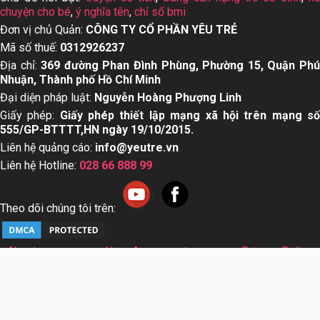
chuyện cho bé
,
ý nghĩa tên
,
chỉ số bmi
Đơn vị chủ Quản:
CÔNG TY CỔ PHẦN YÊU TRẺ
Mã số thuế:
0312926237
Địa chỉ:
369 đường Phan Đình Phùng, Phường 15, Quận Ph
Nhuận, Thành phố Hồ Chí Minh
Đại diện pháp luật:
Nguyễn Hoàng Phượng Linh
Giấy phép:
Giấy phép thiết lập mạng xã hội trên mạng s
555/GP-BTTTT,HN ngày 19/10/2015.
Liên hệ quảng cáo:
info@yeutre.vn
Liên hệ Hotline:
028 66 888 99
Theo dõi chúng tôi trên:
About us
User Agreement
Privacy Policy
Sơ đồ trang web
© Copyright 2014 Yeutre.vn, all rights reserved. Chuyên
trang mạng xã hội Mẹ & Bé uy tín hàng đầu Việt Nam. Với nội
dung được viết và tham vấn bởi các chuyên gia & Bác sĩ