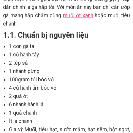
dẫn chính là gà hấp tỏi. Với món ăn này bạn chỉ cần ướp
gà mang hấp chấm cùng
muối ớt xanh
hoặc muối tiêu
chanh.
1.1. Chuẩn bị nguyên liệu
1 con gà ta
1 củ hành tây
2 tép sả
1 nhánh gừng
100gram tỏi bóc vỏ
4 củ hành tím bóc vỏ
2 quả ớt
6 nhánh hành lá
1 quả chanh
Ít lá chanh
Gia vị: Muối, tiêu hạt, nước mắm, hạt nêm, bột ngọt,