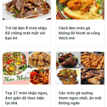
Trổ tài làm 8 món nhậu
Cách làm món gà
để chồng mát mặt với
không lối thoát ai cũng
bạn bè
thích mê
Top 27 món nhậu ngon,
Các món gà nướng
đơn giản dễ thực hiện
thơm ngon nhất, ăn mãi
tại nhà
không ngán