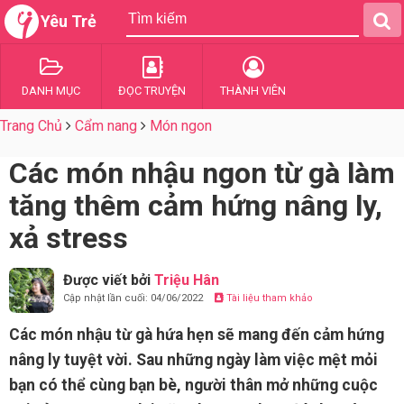
Yêu Trẻ
DANH MỤC
ĐỌC TRUYỆN
THÀNH VIÊN
Trang Chủ
Cẩm nang
Món ngon
Các món nhậu ngon từ gà làm
tăng thêm cảm hứng nâng ly,
xả stress
Được viết bởi
Triệu Hân
Cập nhật lần cuối: 04/06/2022
Tài liệu tham khảo
Các món nhậu từ gà hứa hẹn sẽ mang đến cảm hứng
nâng ly tuyệt vời. Sau những ngày làm việc mệt mỏi
bạn có thể cùng bạn bè, người thân mở những cuộc