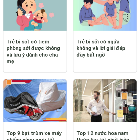
Trẻ bị sốt có tiêm
Trẻ bị sởi có ngứa
phòng sởi được không
không và lời giải đáp
và lưu ý dành cho cha
đầy bất ngờ
mẹ
Top 9 bạt trùm xe máy
Top 12 nước hoa nam
chống nắng mưa tốt
thơm lâu tốt nhất hiện