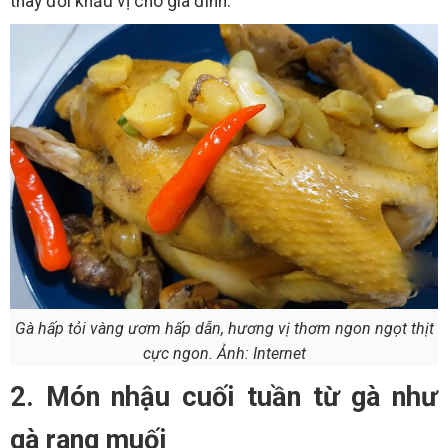
thay đổi khẩu vị cho gia đình.
Gà hấp tỏi vàng ươm hấp dẫn, hương vị thơm ngon ngọt thịt
cực ngon. Ảnh: Internet
2. Món nhậu cuối tuần từ gà như
gà rang muối