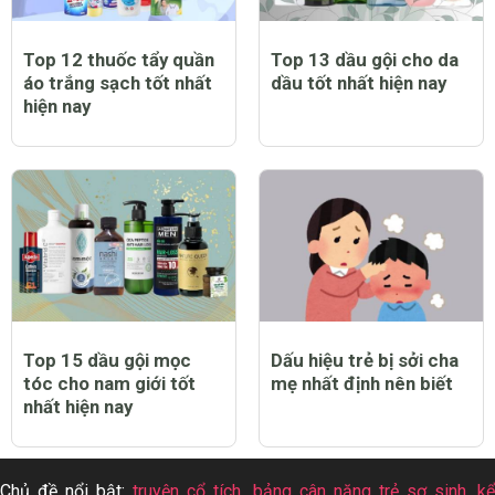
Top 12 thuốc tẩy quần
Top 13 dầu gội cho da
áo trắng sạch tốt nhất
dầu tốt nhất hiện nay
hiện nay
Top 15 dầu gội mọc
Dấu hiệu trẻ bị sởi cha
tóc cho nam giới tốt
mẹ nhất định nên biết
nhất hiện nay
Chủ đề nổi bật:
truyện cổ tích
,
bảng cân nặng trẻ sơ sinh
,
k