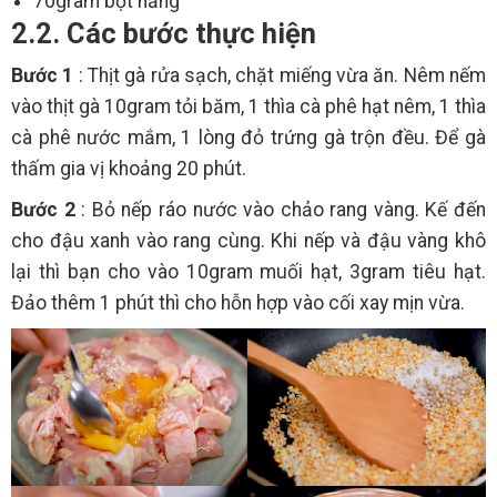
70gram bột năng
2.2. Các bước thực hiện
Bước 1
: Thịt gà rửa sạch, chặt miếng vừa ăn. Nêm nếm
vào thịt gà 10gram tỏi băm, 1 thìa cà phê hạt nêm, 1 thìa
cà phê nước mắm, 1 lòng đỏ trứng gà trộn đều. Để gà
thấm gia vị khoảng 20 phút.
Bước 2
: Bỏ nếp ráo nước vào chảo rang vàng. Kế đến
cho đậu xanh vào rang cùng. Khi nếp và đậu vàng khô
lại thì bạn cho vào 10gram muối hạt, 3gram tiêu hạt.
Đảo thêm 1 phút thì cho hỗn hợp vào cối xay mịn vừa.