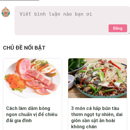
Đăng
CHỦ ĐỀ NỔI BẬT
Cách làm dăm bông
3 món cá hấp bún tàu
ngon chuẩn vị để chiêu
thơm ngọt tự nhiên, dai
đãi gia đình
giòn sần sật ăn hoài
không chán